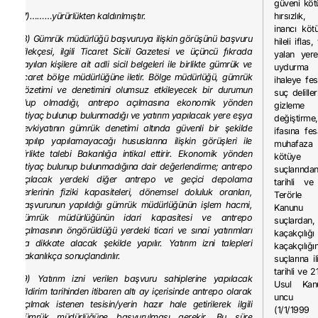
güveni köt
(7)………yürürlükten kaldırılmıştır.
hırsızlık, 
inancı köt
(8) Gümrük müdürlüğü başvuruya ilişkin görüşünü başvuru
hileli iflas,
dilekçesi, ilgili Ticaret Sicili Gazetesi ve üçüncü fıkrada
yalan yer
sayılan kişilere ait adli sicil belgeleri ile birlikte gümrük ve
uydurma 
ticaret bölge müdürlüğüne iletir. Bölge müdürlüğü, gümrük
ihaleye fes
gözetimi ve denetimini olumsuz etkileyecek bir durumun
suç delille
olup olmadığı, antrepo açılmasına ekonomik yönden
gizle
ihtiyaç bulunup bulunmadığı ve yatırım yapılacak yere eşya
değiştir
sevkiyatının gümrük denetimi altında güvenli bir şekilde
ifasına fes
yapılıp yapılamayacağı hususlarına ilişkin görüşleri ile
muhafaz
birlikte talebi Bakanlığa intikal ettirir. Ekonomik yönden
kötüye
ihtiyaç bulunup bulunmadığına dair değerlendirme; antrepo
suçlarında
açılacak yerdeki diğer antrepo ve geçici depolama
tarihli ve
yerlerinin fiziki kapasiteleri, dönemsel doluluk oranları,
Terörle
başvurunun yapıldığı gümrük müdürlüğünün işlem hacmi,
Kanunu
gümrük müdürlüğünün idari kapasitesi ve antrepo
suçlard
açılmasının öngörüldüğü yerdeki ticari ve sınai yatırımları
kaçakçılığ
da dikkate alacak şekilde yapılır. Yatırım izni talepleri
kaçakçılığ
Bakanlıkça sonuçlandırılır.
suçlarına i
tarihli ve 2
(9) Yatırım izni verilen başvuru sahiplerine yapılacak
Usul Kan
bildirim tarihinden itibaren altı ay içerisinde antrepo olarak
uncu m
açılmak istenen tesisin/yerin hazır hale getirilerek ilgili
(1/1/1999
gümrük müdürlüğüne başvurulması gerekir. Bu süre