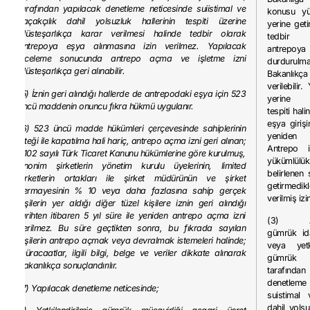
tarafından yapılacak denetleme neticesinde suiistimal ve
konusu yük
kaçakçılık dahil yolsuzluk hallerinin tespiti üzerine
yerine get
Müsteşarlıkça karar verilmesi halinde tedbir olarak
tedbir m
antrepoya eşya alınmasına izin verilmez. Yapılacak
antrepoya 
inceleme sonucunda antrepo açma ve işletme izni
durdurulma
Müsteşarlıkça geri alınabilir.
Bakanlı
verilebilir
(5) İznin geri alındığı hallerde de antrepodaki eşya için 523
yerine ge
üncü maddenin onuncu fıkra hükmü uygulanır.
tespiti hal
eşya giriş
(6) 523 üncü madde hükümleri çerçevesinde sahiplerinin
yeniden i
isteği ile kapatılma hali hariç, antrepo açma izni geri alınan;
Antrepo iş
6102 sayılı Türk Ticaret Kanunu hükümlerine göre kurulmuş,
yükümlülükl
anonim şirketlerin yönetim kurulu üyelerinin, limited
belirlenen
şirketlerin ortakları ile şirket müdürünün ve şirket
getirmedik
sermayesinin % 10 veya daha fazlasına sahip gerçek
verilmiş izin
kişilerin yer aldığı diğer tüzel kişilere iznin geri alındığı
tarihten itibaren 5 yıl süre ile yeniden antrepo açma izni
(3) Ant
verilmez. Bu süre geçtikten sonra, bu fıkrada sayılan
gümrük ida
kişilerin antrepo açmak veya devralmak istemeleri halinde;
veya yetki
müracaatlar, ilgili bilgi, belge ve veriler dikkate alınarak
gümrük 
Bakanlıkça sonuçlandırılır.
tarafında
denetleme
(7) Yapılacak denetleme neticesinde;
suistimal 
dahil yolsu