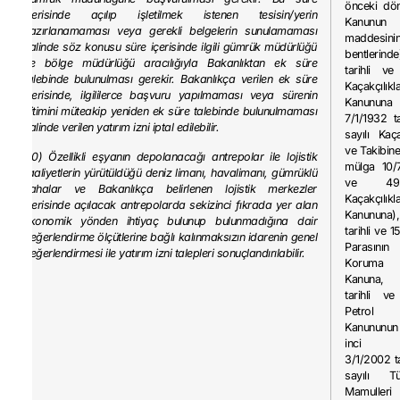
önceki dön
içerisinde açılıp işletilmek istenen tesisin/yerin
Kanunun
hazırlanamaması veya gerekli belgelerin sunulamaması
maddesinin
halinde söz konusu süre içerisinde ilgili gümrük müdürlüğü
bentlerind
ve bölge müdürlüğü aracılığıyla Bakanlıktan ek süre
tarihli ve
talebinde bulunulması gerekir. Bakanlıkça verilen ek süre
Kaçakçılı
içerisinde, ilgililerce başvuru yapılmaması veya sürenin
Kanunu
bitimini müteakip yeniden ek süre talebinde bulunulmaması
7/1/1932 t
halinde verilen yatırım izni iptal edilebilir.
sayılı Kaç
ve Takibin
(10) Özellikli eşyanın depolanacağı antrepolar ile lojistik
mülga 10/7
faaliyetlerin yürütüldüğü deniz limanı, havalimanı, gümrüklü
ve 492
sahalar ve Bakanlıkça belirlenen lojistik merkezler
Kaçakçılı
içerisinde açılacak antrepolarda sekizinci fıkrada yer alan
Kanununa)
ekonomik yönden ihtiyaç bulunup bulunmadığına dair
tarihli ve 1
değerlendirme ölçütlerine bağlı kalınmaksızın idarenin genel
Parasını
değerlendirmesi ile yatırım izni talepleri sonuçlandırılabilir.
Koruma
Kanuna,
tarihli ve
Petrol
Kanununun
inci m
3/1/2002 t
sayılı T
Mamuller