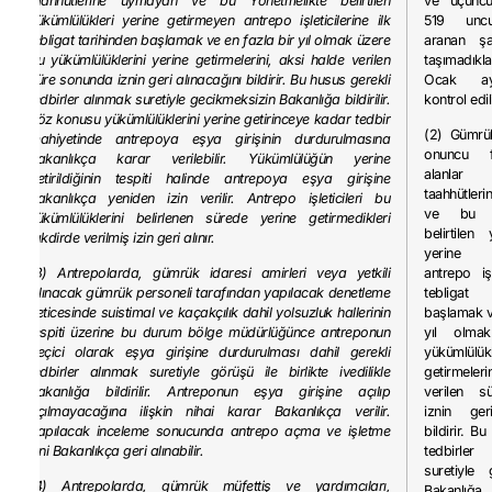
taahhütlerine uymayan ve bu Yönetmelikte belirtilen
ve üçüncü 
yükümlülükleri yerine getirmeyen antrepo işleticilerine ilk
519 unc
tebligat tarihinden başlamak ve en fazla bir yıl olmak üzere
aranan şar
bu yükümlülüklerini yerine getirmelerini, aksi halde verilen
taşımadık
süre sonunda iznin geri alınacağını bildirir. Bu husus gerekli
Ocak ayı
tedbirler alınmak suretiyle gecikmeksizin Bakanlığa bildirilir.
kontrol edili
Söz konusu yükümlülüklerini yerine getirinceye kadar tedbir
(2) Gümrü
mahiyetinde antrepoya eşya girişinin durdurulmasına
onuncu f
Bakanlıkça karar verilebilir. Yükümlülüğün yerine
alanla
getirildiğinin tespiti halinde antrepoya eşya girişine
taahhütle
Bakanlıkça yeniden izin verilir. Antrepo işleticileri bu
ve bu Yö
yükümlülüklerini belirlenen sürede yerine getirmedikleri
belirtilen 
takdirde verilmiş izin geri alınır.
yerine 
(3) Antrepolarda, gümrük idaresi amirleri veya yetkili
antrepo işl
kılınacak gümrük personeli tarafından yapılacak denetleme
tebligat
neticesinde suistimal ve kaçakçılık dahil yolsuzluk hallerinin
başlamak v
tespiti üzerine bu durum bölge müdürlüğünce antreponun
yıl olma
geçici olarak eşya girişine durdurulması dahil gerekli
yükümlülük
tedbirler alınmak suretiyle görüşü ile birlikte ivedilikle
getirmeleri
Bakanlığa bildirilir. Antreponun eşya girişine açılıp
verilen s
açılmayacağına ilişkin nihai karar Bakanlıkça verilir.
iznin geri
Yapılacak inceleme sonucunda antrepo açma ve işletme
bildirir. B
izni Bakanlıkça geri alınabilir.
tedbirl
suretiyle 
(4) Antrepolarda, gümrük müfettiş ve yardımcıları,
Bakanlığa b