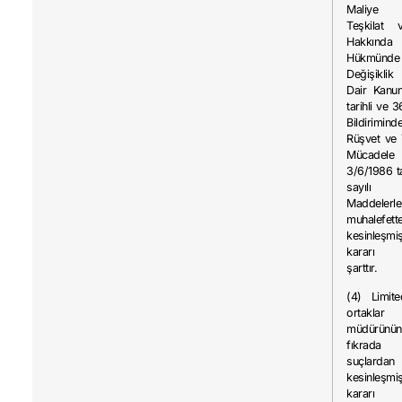
Maliye B
Teşkilat 
Hakkın
Hükmünde 
Değişiklik
Dair Kanun
tarihli ve 
Bildirimind
Rüşvet ve 
Mücadele
3/6/1986 t
sayılı 
Maddelerle
muhalefett
kesinleşmi
kararı b
şarttır.
(4) Limite
ortaklar
müdürün
fıkrada 
suçlardan
kesinleşmi
kararı b