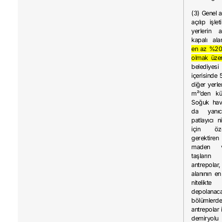
(3) Genel 
açılıp işle
yerlerin 
kapalı ala
en az %20’
olmak üze
belediyes
içerisinde
diğer yerl
m²’den kü
Soğuk hava
da yanıcı
patlayıcı n
için öze
gerektiren
maden v
taşların
antrepol
alanının e
nitelik
depolanaca
bölümler
antrepolar 
demiryolu