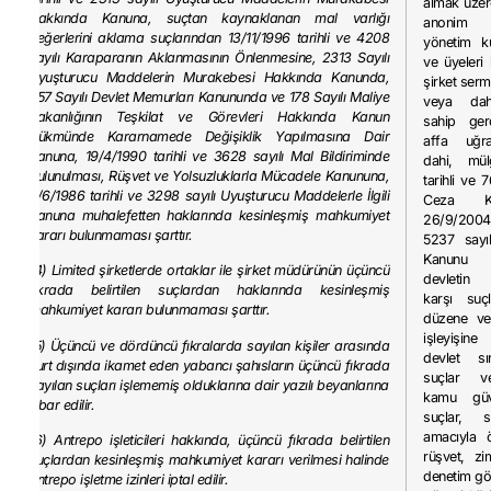
almak üzer
Hakkında Kanuna, suçtan kaynaklanan mal varlığı
anonim ş
değerlerini aklama suçlarından 13/11/1996 tarihli ve 4208
yönetim k
sayılı Karaparanın Aklanmasının Önlenmesine, 2313 Sayılı
ve üyeleri 
Uyuşturucu Maddelerin Murakebesi Hakkında Kanunda,
şirket ser
657 Sayılı Devlet Memurları Kanununda ve 178 Sayılı Maliye
veya dah
Bakanlığının Teşkilat ve Görevleri Hakkında Kanun
sahip gerç
Hükmünde Kararnamede Değişiklik Yapılmasına Dair
affa uğra
Kanuna, 19/4/1990 tarihli ve 3628 sayılı Mal Bildiriminde
dahi, mül
Bulunulması, Rüşvet ve Yolsuzluklarla Mücadele Kanununa,
tarihli ve 
3/6/1986 tarihli ve 3298 sayılı Uyuşturucu Maddelerle İlgili
Ceza K
Kanuna muhalefetten haklarında kesinleşmiş mahkumiyet
26/9/2004
kararı bulunmaması şarttır.
5237 sayı
Kanunu
(4) Limited şirketlerde ortaklar ile şirket müdürünün üçüncü
devletin 
fıkrada belirtilen suçlardan haklarında kesinleşmiş
karşı suçl
mahkumiyet kararı bulunmaması şarttır.
düzene ve
işleyişine
(5) Üçüncü ve dördüncü fıkralarda sayılan kişiler arasında
devlet sır
yurt dışında ikamet eden yabancı şahısların üçüncü fıkrada
suçlar v
sayılan suçları işlememiş olduklarına dair yazılı beyanlarına
kamu güv
itibar edilir.
suçlar, 
amacıyla 
(6) Antrepo işleticileri hakkında, üçüncü fıkrada belirtilen
rüşvet, zi
suçlardan kesinleşmiş mahkumiyet kararı verilmesi halinde
denetim gör
antrepo işletme izinleri iptal edilir.