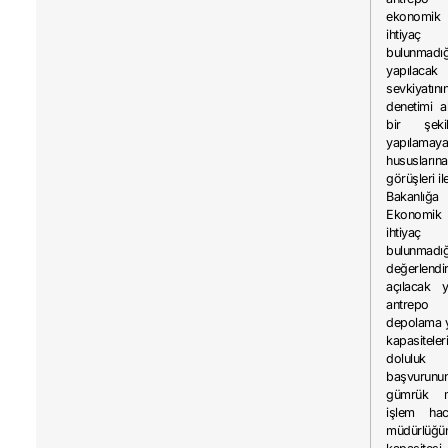
ekonom
ihtiya
bulunmadığ
yapılaca
sevkiyat
denetimi a
bir şeki
yapılamaya
hususlar
görüşleri ile
Bakanlığa i
Ekonom
ihtiya
bulunmad
değerlendi
açılacak y
antrepo
depolama ye
kapasitele
doluluk
başvurunu
gümrük m
işlem ha
müdürlüğ