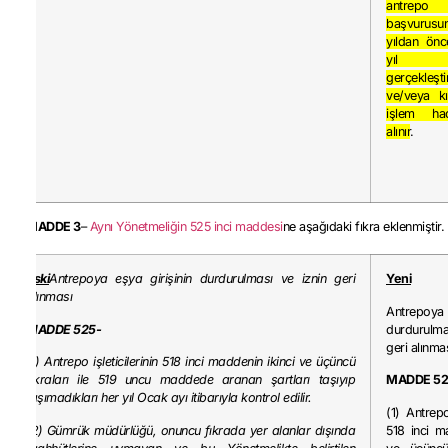
antrepo 
başvurusun
yıldan önc
yıl ant
gerçekleşt
ve/veya kı
işlem ha
alınır
.
MADDE 3
–
Aynı Yönetmeliğin 525 inci maddesi
ne aşağıdaki fıkra eklenmiştir.
Eski
Antrepoya eşya girişinin durdurulması ve iznin geri
Yeni
alınması
Antrepoya 
MADDE 525-
durdurulm
geri alınma
(1) Antrepo işleticilerinin 518 inci maddenin ikinci ve üçüncü
fıkraları ile 519 uncu maddede aranan şartları taşıyıp
MADDE 52
taşımadıkları her yıl Ocak ayı itibarıyla kontrol edilir.
(1) Antrepo 
(2) Gümrük müdürlüğü, onuncu fıkrada yer alanlar dışında
518 inci m