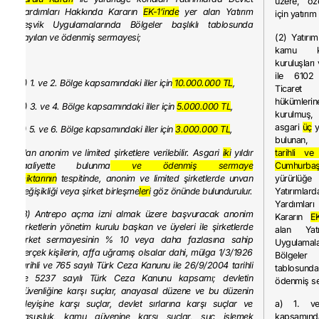
üzere, öze
Yardımları Hakkında Kararın
EK-1’inde
yer alan Yatırım
için yatırım
Teşvik Uygulamalarında Bölgeler başlıklı tablosunda
sayılan ve ödenmiş sermayesi;
(2) Yatırım
kamu 
kuruluşları
ile 6102 
a) 1. ve 2. Bölge kapsamındaki iller için
10.000.000 TL
,
Ticare
hükümle
b) 3. ve 4. Bölge kapsamındaki iller için
5.000.000 TL
,
kurulmuş,
asgari
üç
yı
c) 5. ve 6. Bölge kapsamındaki iller için
3.000.000 TL
,
buluna
olan anonim ve limited şirketlere verilebilir. Asgari
iki
yıldır
tarihli ve
faaliyette bulunma
ve ödenmiş sermaye
Cumhurbaşk
miktarının
tespitinde, anonim ve limited şirketlerde unvan
yürürlü
değişikliği veya şirket birleşme
leri
göz önünde bulundurulur.
Yatırıml
Yardımla
(3) Antrepo açma izni almak üzere başvuracak anonim
Kararın
EK
şirketlerin yönetim kurulu başkan ve üyeleri ile şirketlerde
alan Yat
şirket sermayesinin % 10 veya daha fazlasına sahip
Uygulamala
gerçek kişilerin, affa uğramış olsalar dahi, mülga 1/3/1926
Bölgele
tarihli ve 765 sayılı Türk Ceza Kanunu ile 26/9/2004 tarihli
tablosund
ve 5237 sayılı Türk Ceza Kanunu kapsamı; devletin
ödenmiş se
güvenliğine karşı suçlar, anayasal düzene ve bu düzenin
işleyişine karşı suçlar, devlet sırlarına karşı suçlar ve
a) 1. v
casusluk, kamu güvenine karşı suçlar, suç işlemek
kapsamın