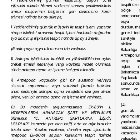
a) Yetkilendirilmiş gümrük müşavirliği asgari ücret
tespiti üz
tarifesinin altında hizmet verilmesi sonucu yetkilendirilmiş
bölge mü
gümrük müşavirinin belgesinin geri alınmasına karar
antreponun
verilmesi halinde bir ay süreyle,
eşya 
b) Yetkilendirilmiş gümrük müşaviri ile tespit işlemi yaptıran
durdurul
antrepo işleticisi arasında tespit işlemi haricinde doğrudan
gerekli ted
veya dolaylı iş ilişkisinin tespiti halinde üç ay süreyle,
suretiyle
birlikte
ilgili antrepoya eşya alınmasına izin verilmez.
Bakanlığa
Antreponun
(8) Antrepo işleticisinin taahhüt ve yükümlülüklerine aykırı
açılıp aç
hareket etmesi nedeniyle vergi kaybına neden olunması
ilişkin 
halinde antrepo açma ve işletme izni geri alınabilir.
Bakanlık
Yapılaca
(9) Antrepoda kaçakçılık gibi bir suistimal ve/veya
sonucun
yolsuzluk saptanması veya sekizinci fıkrada belirtilen
açma ve i
durum nedeniyle antrepo açma ve işletme izni geri alınan
Bakanlıkça g
kişilere, yeni bir antrepo açma ve işletme izni verilmez.
(4) Ant
(10) Bu maddenin uygulanmasında, Ek-80’in II.
gümrük m
ANTREPOLARDA ARANACAK ŞART VE NİTELİKLER
yardımcıla
bölümünün “C. ANTREPO ŞARTLARINA İLİŞKİN
yapılaca
KUSURLAR” kısmında yer alan hafif, orta ve ağır kusurlar
neticesinde
dikkate alınır. Yapılan inceleme, denetim veya işlemlerde
kaçakçı
antrepoda Ek-80’de sayılan kusurların tespiti halinde
yolsuzluk