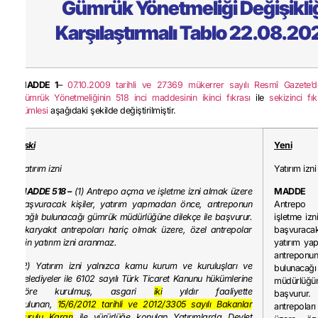
Gümrük Yönetmeliği Değişikli
Karşılaştırmalı Tablo 22.08.20
MADDE 1
–
07.10.2009 tarihli ve 27369 mükerrer sayılı Resmî Gazete’
Gümrük Yönetmeliğinin 518 inci maddesinin ikinci fıkrası
ile
sekizinci fıkr
cümlesi
aşağıdaki şekilde değiştirilmiştir.
Eski
Yeni
Yatırım izni
Yatırım izni
MADDE 518 –
(1) Antrepo açma ve işletme izni almak üzere
MADDE 
başvuracak kişiler, yatırım yapmadan önce, antreponun
Antrep
bağlı bulunacağı gümrük müdürlüğüne dilekçe ile başvurur.
işletme iz
Akaryakıt antrepoları hariç olmak üzere, özel antrepolar
başvurac
için yatırım izni aranmaz.
yatırım ya
antrepo
(2) Yatırım izni yalnızca kamu kurum ve kuruluşları ve
bulunac
belediyeler ile 6102 sayılı Türk Ticaret Kanunu hükümlerine
müdürlüğün
göre kurulmuş, asgari
iki
yıldır faaliyette
başvurur
bulunan,
15/6/2012 tarihli ve 2012/3305 sayılı Bakanlar
antrepolar
Kurulu Kararı
ile yürürlüğe konulan Yatırımlarda Devlet