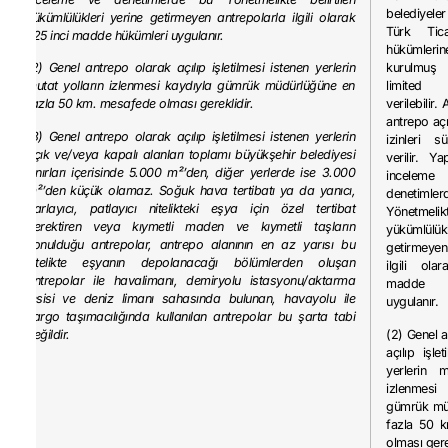
belediyeler 
yükümlülükleri yerine getirmeyen antrepolarla ilgili olarak
Türk Tic
525 inci madde hükümleri uygulanır.
hükümle
(2) Genel antrepo olarak açılıp işletilmesi istenen yerlerin
kurulmuş
mutat yolların izlenmesi kaydıyla gümrük müdürlüğüne en
limited 
fazla 50 km. mesafede olması gereklidir.
verilebilir.
antrepo aç
(3) Genel antrepo olarak açılıp işletilmesi istenen yerlerin
izinleri s
açık ve/veya kapalı alanları toplamı büyükşehir belediyesi
verilir. Ya
sınırları içerisinde 5.000 m²’den, diğer yerlerde ise 3.000
incel
m²’den küçük olamaz. Soğuk hava tertibatı ya da yanıcı,
deneti
parlayıcı, patlayıcı nitelikteki eşya için özel tertibat
Yönetmelik
gerektiren veya kıymetli maden ve kıymetli taşların
yükümlülü
konulduğu antrepolar, antrepo alanının en az yarısı bu
getirmeyen
nitelikte eşyanın depolanacağı bölümlerden oluşan
ilgili ola
antrepolar ile havalimanı, demiryolu istasyonu/aktarma
madde 
tesisi ve deniz limanı sahasında bulunan, havayolu ile
uygulanır.
kargo taşımacılığında kullanılan antrepolar bu şarta tabi
değildir.
(2) Genel 
açılıp işle
yerlerin m
izlenmes
gümrük mü
fazla 50 
olması gerek