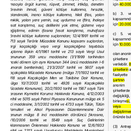
amacıyla örgüt kurma, rüşvet, zimmet, irtikâp, denetim
için
40.000
görevinin ihmali, güveni kötüye kullanma, hırsızlık,
b) 3. v
dolandırıcılık, inancı kötüye kullanma, hileli iflas, yalan
kapsamın
tanıklık, yalan yere yemin, suç uydurma ve iftira, ihaleye
için
20.000
fesat karıştırma, suç delillerini yok etme, gizleme veya
değiştirme, edimin ifasına fesat karıştırma, muhafaza
c) 5. v
görevini kötüye kullanma suçlarından; 12/4/1991 tarihli ve
kapsamın
3713 sayılı Terörle Mücadele Kanunu kapsamı suçlardan,
için
10.000
vergi kaçakçılığı veya vergi kaçakçılığına teşebbüs
suçlarına ilişkin 4/1/1961 tarihli ve 213 sayılı Vergi Usul
olan anoni
Kanununun 359 uncu maddesine (1/1/1999 tarihinden
şirketlere
önceki dönem için aynı Kanunun 344 üncü maddesinin l-6
verilebilir.
B
numaralı bentlerinde), 21/3/2007 tarihli ve 5607 sayılı
şirketlerin
a
Kaçakçılıkla Mücadele Kanununa (mülga 7/1/1932 tarihli ve
faaliyet
1918 sayılı Kaçakçılığın Men ve Takibine Dair Kanuna,
şartının
te
mülga 10/7/2003 tarihli ve 4926 sayılı Kaçakçılıkla
anonim 
Mücadele Kanununa), 20/2/1930 tarihli ve 1567 sayılı Türk
şirketl
Parasının Kıymetini Koruma Hakkında Kanuna, 4/12/2003
değişikl
tarihli ve 5015 sayılı Petrol Piyasası Kanununun mülga ek 5
birleşme
si
inci maddesine, 3/1/2002 tarihli ve 4733 sayılı Tütün, Tütün
vey
Mamulleri ve Alkol Piyasasının Düzenlenmesine Dair
değiştirmes
Kanunun mülga 8 inci maddesinin dördüncü fıkrasına,
önünde bul
11/10/2006 tarihli ve 5549 sayılı Suç Gelirlerinin
Aklanmasının Önlenmesi Hakkında Kanuna ve 12/6/1933
(3) Antre
tarihli ve 2313 sayılı Uyuşturucu Maddelerin Murakabesi