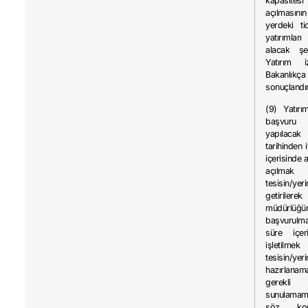
kapasites
açılmasını
yerdeki ti
yatırımlar
alacak şek
Yatırım iz
Bakanlıkça
sonuçlandırı
(9) Yatırı
başvuru 
yapılaca
tarihinden i
içerisinde 
açılma
tesisin/ye
getirilerek
müdürlüğü
başvurulma
süre içeri
işletilm
tesisin/yeri
hazırlana
gerekli 
sunulamam
söz ko