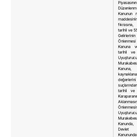
Piyasasının
Düzenlen
Kanunun m
maddesin
fıkrasına
tarihli ve 
Gelirlerini
Önlenmes
Kanuna v
tarihli ve
Uyuşturuc
Murakabe
Kanuna
kaynaklana
değerler
suçlarında
tarihli ve
Karaparanı
Aklanmasın
Önlenmesin
Uyuşturuc
Murakebe
Kanunda,
Devlet 
Kanununda 