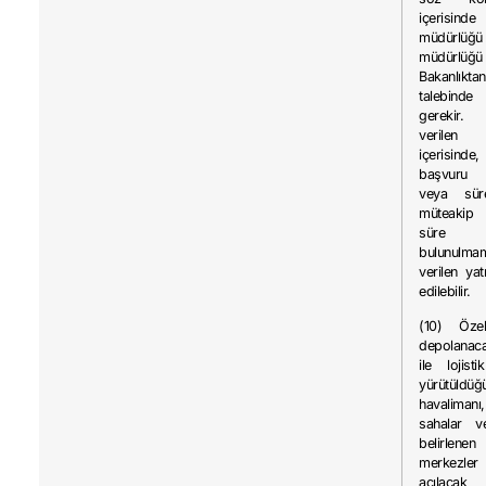
içerisinde
müdürlüğ
müdürlüğü 
Bakanlık
talebinde
gerekir.
verile
içerisinde
başvuru 
veya süre
müteakip
süre t
bulunulma
verilen yat
edilebilir.
(10) Özell
depolanaca
ile lojisti
yürütüldüğü
havaliman
sahalar v
belirlen
merkezler
açılacak 