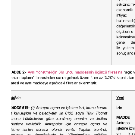
sekizinci f
ekonom
ihtiya
bulunmad
değerlendi
ölçütle
kalınmaksı
genel değ
ile yatırım
sonuçlandırı
MADDE 2-
Aynı Yönetmeliğin 519 uncu maddesinin üçüncü fıkrasına
“açık v
alanları toplamı” ibaresinden sonra gelmek üzere “, en az %20’si kapalı ala
ibaresi ve aynı maddeye aşağıdaki fıkralar eklenmiştir.
Eski
İzin
Yeni
MADDE 519-
(1) Antrepo açma ve işletme izni, kamu kurum
İzin
ve kuruluşları ve belediyeler ile 6102 sayılı Türk Ticaret
MADDE 
Kanunu hükümlerine göre kurulmuş anonim ve limited
Antrep
şirketlere verilebilir. Antrepolar için antrepo açma ve
işletme iz
işletme izinleri süresiz olarak verilir. Yapılan kontrol,
ve kuru
inceleme ve denetimlerde bu Yönetmelikte belirtilen