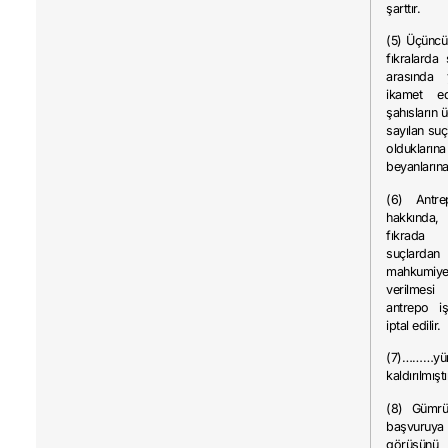
şarttır.
(5) Üçüncü
fıkralarda 
arasında 
ikamet e
şahısların 
sayılan suç
oldukların
beyanlarına 
(6) Antrep
hakkınd
fıkrada 
suçlardan
mahkumi
verilme
antrepo iş
iptal edilir.
(7)………yür
kaldırılmıştı
(8) Gümrü
başvuru
görüşün