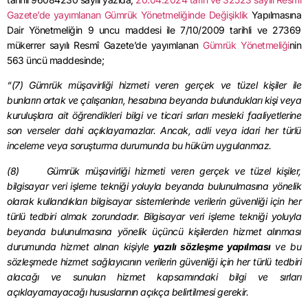
Gazete’de yayımlanan Gümrük Yönetmeliğinde Değişiklik
Yapılmasına
Dair Yönetmeliğin 9 uncu maddesi ile 7/10/2009 tarihli ve 27369
mükerrer sayılı Resmî Gazete’de yayımlanan
Gümrük Yönetmeliği
nin
563 üncü maddesinde;
“(7) Gümrük müşavirliği hizmeti veren gerçek ve tüzel kişiler ile
bunların ortak ve çalışanları, hesabına beyanda bulundukları kişi veya
kuruluşlara ait öğrendikleri bilgi ve ticari sırları mesleki faaliyetlerine
son verseler dahi açıklayamazlar. Ancak, adli veya idari her türlü
inceleme veya soruşturma durumunda bu hüküm uygulanmaz.
(8) Gümrük müşavirliği hizmeti veren gerçek ve tüzel kişiler,
bilgisayar veri işleme tekniği yoluyla beyanda bulunulmasına yönelik
olarak kullandıkları bilgisayar sistemlerinde verilerin güvenliği için her
türlü tedbiri almak zorundadır. Bilgisayar veri işleme tekniği yoluyla
beyanda bulunulmasına yönelik üçüncü kişilerden hizmet alınması
durumunda hizmet alınan kişiyle
yazılı sözleşme yapılması
ve bu
sözleşmede hizmet sağlayıcının verilerin güvenliği için her türlü tedbiri
alacağı ve sunulan hizmet kapsamındaki bilgi ve sırları
açıklayamayacağı hususlarının açıkça belirtilmesi gerekir.