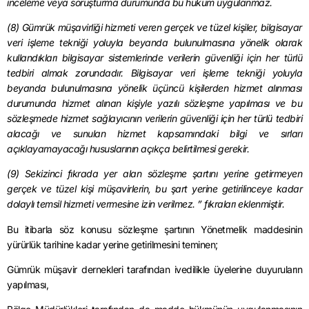
inceleme veya soruşturma durumunda bu hüküm uygulanmaz.
(8) Gümrük müşavirliği hizmeti veren gerçek ve tüzel kişiler, bilgisayar
veri işleme tekniği yoluyla beyanda bulunulmasına yönelik olarak
kullandıkları bilgisayar sistemlerinde verilerin güvenliği için her türlü
tedbiri almak zorundadır. Bilgisayar veri işleme tekniği yoluyla
beyanda bulunulmasına yönelik üçüncü kişilerden hizmet alınması
durumunda hizmet alınan kişiyle yazılı sözleşme yapılması ve bu
sözleşmede hizmet sağlayıcının verilerin güvenliği için her türlü tedbiri
alacağı ve sunulan hizmet kapsamındaki bilgi ve sırları
açıklayamayacağı hususlarının açıkça belirtilmesi gerekir.
(9) Sekizinci fıkrada yer alan sözleşme şartını yerine getirmeyen
gerçek ve tüzel kişi müşavirlerin, bu şart yerine getirilinceye kadar
dolaylı temsil hizmeti vermesine izin verilmez. ” fıkraları eklenmiştir.
Bu itibarla söz konusu sözleşme şartının Yönetmelik maddesinin
yürürlük tarihine kadar yerine getirilmesini teminen;
Gümrük müşavir dernekleri tarafından ivedilikle üyelerine duyuruların
yapılması,