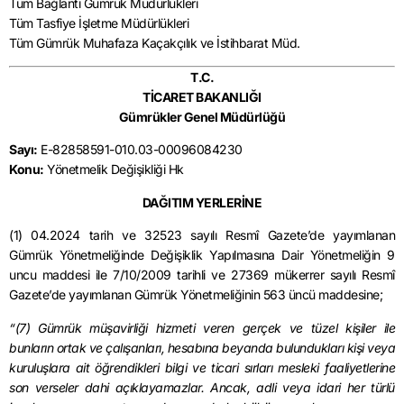
Tüm Bağlantı Gümrük Müdürlükleri
Tüm Tasfiye İşletme Müdürlükleri
Tüm Gümrük Muhafaza Kaçakçılık ve İstihbarat Müd.
T.C.
TİCARET BAKANLIĞI
Gümrükler Genel Müdürlüğü
Sayı:
E-82858591-010.03-00096084230
Konu:
Yönetmelik Değişikliği Hk
DAĞITIM YERLERİNE
(1) 04.2024 tarih ve 32523 sayılı Resmî Gazete’de yayımlanan
Gümrük Yönetmeliğinde Değişiklik Yapılmasına Dair Yönetmeliğin 9
uncu maddesi ile 7/10/2009 tarihli ve 27369 mükerrer sayılı Resmî
Gazete’de yayımlanan Gümrük Yönetmeliğinin 563 üncü maddesine;
“(7) Gümrük müşavirliği hizmeti veren gerçek ve tüzel kişiler ile
bunların ortak ve çalışanları, hesabına beyanda bulundukları kişi veya
kuruluşlara ait öğrendikleri bilgi ve ticari sırları mesleki faaliyetlerine
son verseler dahi açıklayamazlar. Ancak, adli veya idari her türlü