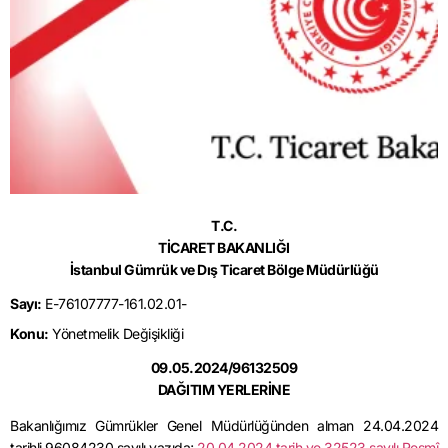
T.C.
TİCARET BAKANLIĞI
İstanbul Gümrük ve Dış Ticaret Bölge Müdürlüğü
Sayı:
E-76107777-161.02.01-
Konu:
Yönetmelik Değişikliği
09.05.2024/96132509
DAĞITIM YERLERİNE
Bakanlığımız Gümrükler Genel Müdürlüğünden alman 24.04.2024
tarihli 96084230 sayılı yazıda;
20.04.2024 tarih ve 32523 sayılı Resmî