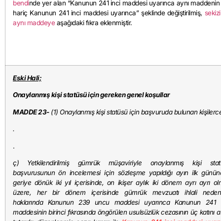
bendi
nde yer alan “Kanunun 241 inci maddesi uyarınca aynı maddenin biri
hariç Kanunun 241 inci maddesi uyarınca” şeklinde değiştirilmiş,
sekiz
aynı maddeye
aşağıdaki fıkra eklenmiştir.
Eski Hali;
Onaylanmış kişi statüsü için gereken genel koşullar
MADDE 23-
(1) Onaylanmış kişi statüsü için başvuruda bulunan kişilerc
.
.
ç) Yetkilendirilmiş gümrük müşaviriyle onaylanmış kişi stat
başvurusunun ön incelemesi için sözleşme yapıldığı ayın ilk günü
geriye dönük iki yıl içerisinde, on ikişer aylık iki dönem ayrı ayrı o
üzere, her bir dönem içerisinde gümrük mevzuatı ihlali nedeni
haklarında Kanunun 239 uncu maddesi uyarınca Kanunun 241 i
maddesinin birinci fıkrasında öngörülen usulsüzlük cezasının üç katını 