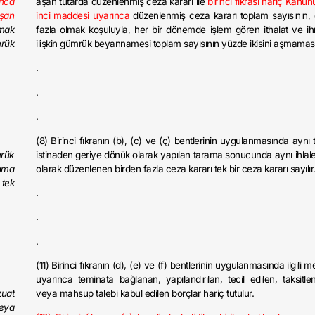
nca
aşan tutarda düzenlenmiş ceza kararı ile
birinci fıkrası hariç Kanu
aşan
inci maddesi uyarınca
düzenlenmiş ceza kararı toplam sayısının,
mak
fazla olmak koşuluyla, her bir dönemde işlem gören ithalat ve ih
mrük
ilişkin gümrük beyannamesi toplam sayısının yüzde ikisini aşmaması
.
.
.
(8) Birinci fıkranın (b), (c) ve (ç) bentlerinin uygulanmasında aynı 
mrük
istinaden geriye dönük olarak yapılan tarama sonucunda aynı ihlale 
rama
olarak düzenlenen birden fazla ceza kararı tek bir ceza kararı sayılır
 tek
.
.
.
(11) Birinci fıkranın (d), (e) ve (f) bentlerinin uygulanmasında ilgili 
uyarınca teminata bağlanan, yapılandırılan, tecil edilen, taksitlen
zuat
veya mahsup talebi kabul edilen borçlar hariç tutulur.
veya