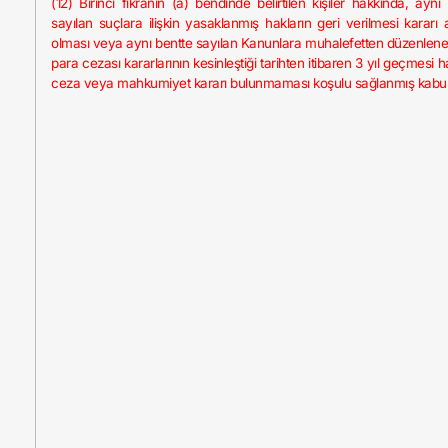
(12) Birinci fıkranın (a) bendinde belirtilen kişiler hakkında, aynı
sayılan suçlara ilişkin yasaklanmış hakların geri verilmesi kararı 
olması veya aynı bentte sayılan Kanunlara muhalefetten düzenlenen
para cezası kararlarının kesinleştiği tarihten itibaren 3 yıl geçmesi h
ceza veya mahkumiyet kararı bulunmaması koşulu sağlanmış kabul e