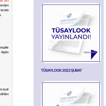
nun 241
 ondan
racata
,
tespite
ilişkin
.
TÜSAYLOOK 2022 ŞUBAT
mevzuat
dirilen