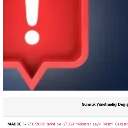
Gümrük Yönetmeliği Değişi
MADDE 1-
7/10/2009 tarihli ve 27369 mükerrer sayılı Resmî Gazete’