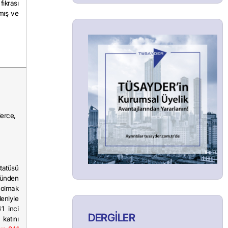
fıkrası
lmış ve
lerce,
tatüsü
nünden
ı olmak
eniyle
1 inci
DERGİLER
katını