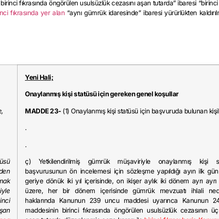
nci fıkrasında öngörülen usulsüzlük cezasını aşan tutarda” ibaresi “birinci 
inci fıkrasında yer alan
“aynı gümrük idaresinde” ibaresi yürürlükten kaldırı
Yeni Hali;
Onaylanmış kişi statüsü için gereken genel koşullar
e,
MADDE 23-
(1) Onaylanmış kişi statüsü için başvuruda bulunan kişi
.
.
üsü
ç) Yetkilendirilmiş gümrük müşaviriyle onaylanmış kişi s
nden
başvurusunun ön incelemesi için sözleşme yapıldığı ayın ilk gü
lmak
geriye dönük iki yıl içerisinde, on ikişer aylık iki dönem ayrı ayr
yle
üzere, her bir dönem içerisinde gümrük mevzuatı ihlali ned
nci
haklarında Kanunun 239 uncu maddesi uyarınca Kanunun 24
aşan
maddesinin birinci fıkrasında öngörülen usulsüzlük cezasının üç 