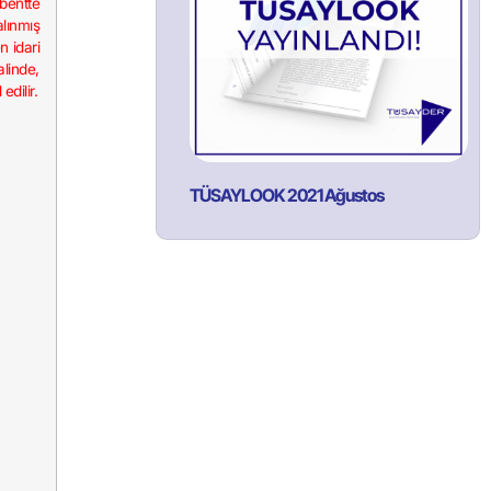
 bentte
alınmış
 idari
alinde,
dilir.
TÜSAYLOOK 2021 Ağustos