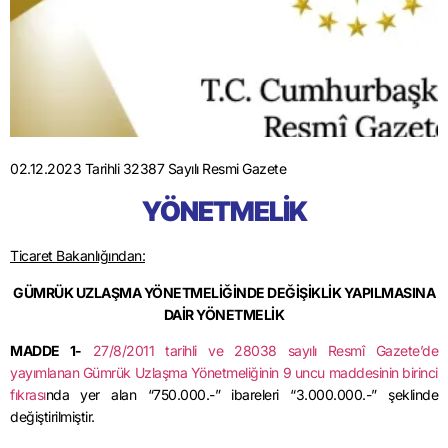
02.12.2023 Tarihli 32387 Sayılı Resmi Gazete
YÖNETMELİK
Ticaret Bakanlığından:
GÜMRÜK UZLAŞMA YÖNETMELİĞİNDE DEĞİŞİKLİK YAPILMASINA
DAİR YÖNETMELİK
MADDE 1-
27/8/2011
tarihli ve 28038 sayılı Resmî Gazete’de
yayımlanan Gümrük Uzlaşma Yönetmeliğinin 9 uncu maddesinin birinci
fıkrası
nda yer alan “750.000.-” ibareleri “3.000.000.-” şeklinde
değiştirilmiştir.