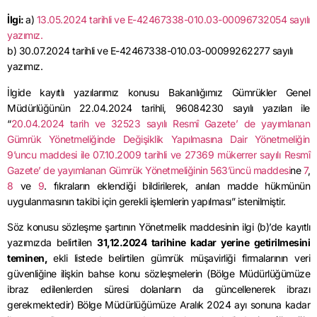
İlgi:
a)
13.05.2024 tarihli ve E-42467338-010.03-00096732054 sayılı
yazımız.
b) 30.07.2024 tarihli ve E-42467338-010.03-00099262277 sayılı
yazımız.
İlgide kayıtlı yazılarımız konusu Bakanlığımız Gümrükler Genel
Müdürlüğünün 22.04.2024 tarihli, 96084230 sayılı yazıları ile
“
20.04.2024 tarih ve 32523 sayılı Resmî Gazete’ de yayımlanan
Gümrük Yönetmeliğinde Değişiklik Yapılmasına Dair Yönetmeliğin
9’uncu maddesi ile
07.10.2009 tarihli ve 27369 mükerrer sayılı Resmî
Gazete’ de yayımlanan Gümrük Yönetmeliğinin 563’üncü maddesi
ne
7
,
8
ve
9
. fıkraların eklendiği bildirilerek, anılan madde hükmünün
uygulanmasının takibi için gerekli işlemlerin yapılması” istenilmiştir.
Söz konusu sözleşme şartının Yönetmelik maddesinin ilgi (b)’de kayıtlı
yazımızda belirtilen
31,12.2024 tarihine kadar yerine getirilmesini
teminen,
ekli listede belirtilen gümrük müşavirliği firmalarının veri
güvenliğine ilişkin bahse konu sözleşmelerin (Bölge Müdürlüğümüze
ibraz edilenlerden süresi dolanların da güncellenerek ibrazı
gerekmektedir) Bölge Müdürlüğümüze Aralık 2024 ayı sonuna kadar