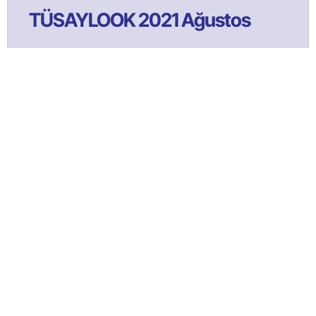
TÜSAYLOOK 2021 Ağustos
Bülltenimize Abone Olun!
Satınalma ve tedarik yönetimi faaliyetlerine ilişkin güncel
içeriklerden ilk sizin haberiniz olması için bülten aboneliğine
kaydolun!
ABONE OL!