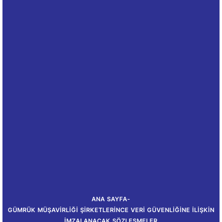
ANA SAYFA
-
GÜMRÜK MÜŞAVIRLIĞI ŞIRKETLERINCE VERI GÜVENLIĞINE İLIŞKIN
İMZALANACAK SÖZLEŞMELER