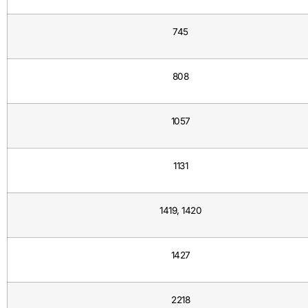
745
808
1057
1131
1419, 1420
1427
2218