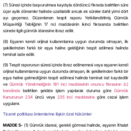
(7) Süresi içinde başvurulması kaydıyla dördüncü fıkrada belirtilen süre
üçer aylık dönemler halinde uzatılabilir ancak ek süreler
dahil
yirmi dört
ayı geçemez. Düzenlenen tespit raporu Yetkilendirilmiş Gümrük
Müşavirliği Tebliğinin 17
nci
maddesinin ikinci fıkrasında belirtilen
sürede ilgili gümrük idaresine ibraz edilir.
(8) Eşyanın kendi orijinal kullanımlarına uygun durumda olmayan, ilk
şekillerinden farklı bir eşya haline geldiğinin tespit edilmesi halinde
teminat iade edilir.
(9) Tespit raporunun süresi içinde ibraz edilmemesi veya eşyanın kendi
orijinal kullanımlarına uygun durumda olmayan, ilk şekillerinden farklı bir
eşya haline gelmediğinin tespit edilmesi halinde teminat irat kaydedilir
ve
Gümrük Yönetmeliğinin 181 inci maddesinin onuncu fıkrasının (c)
bendinde
belirtilen şekilde işlem yapılarak duruma göre
Gümrük
Kanununun 234
üncü veya
235 inci maddesine
göre cezai işlem
uygulanır.
Ticaret politikası önlemlerine ilişkin özel hükümler
MADDE 5-
(1) Gümrük idaresi, gerekli görmesi halinde, eşyanın İthalat