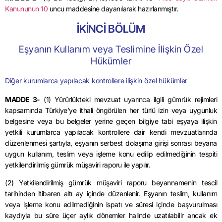
Kanununun 10
uncu maddesine dayanılarak hazırlanmıştır.
İKİNCİ BÖLÜM
Eşyanın Kullanım veya Teslimine İlişkin Özel
Hükümler
Diğer kurumlarca yapılacak kontrollere ilişkin özel hükümler
MADDE 3-
(1) Yürürlükteki mevzuat uyarınca ilgili gümrük rejimleri
kapsamında Türkiye’ye ithali öngörülen her türlü izin veya uygunluk
belgesine veya bu belgeler yerine geçen bilgiye tabi eşyaya ilişkin
yetkili kurumlarca yapılacak kontrollere dair kendi mevzuatlarında
düzenlenmesi şartıyla, eşyanın serbest dolaşıma girişi sonrası beyana
uygun kullanım, teslim veya işleme konu edilip edilmediğinin tespiti
yetkilendirilmiş gümrük müşaviri raporu ile yapılır.
(2) Yetkilendirilmiş gümrük müşaviri raporu beyannamenin tescil
tarihinden itibaren altı ay içinde düzenlenir. Eşyanın teslim, kullanım
veya işleme konu edilmediğinin ispatı ve süresi içinde başvurulması
kaydıyla bu süre üçer aylık dönemler halinde uzatılabilir ancak ek