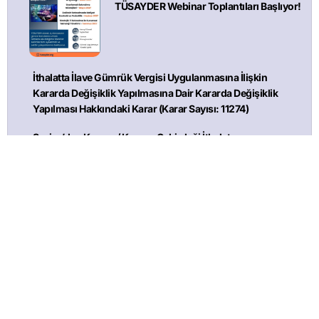
TÜSAYDER Webinar Toplantıları Başlıyor!
İthalatta İlave Gümrük Vergisi Uygulanmasına İlişkin
Kararda Değişiklik Yapılmasına Dair Kararda Değişiklik
Yapılması Hakkındaki Karar (Karar Sayısı: 11274)
Suriye’den Karpuz/ Karpuz Çekirdeği İthalatının
Yasaklanması Hk. – GGM
Sosyal Hizmetler Kanunu ve Bazı Kanunlarda Değişiklik
Yapılmasına Dair Kanun – 7578