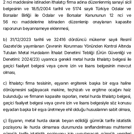
2
nci
maddesine istinaden ithalatçı firma adına düzenlenmiş sanayi sicil
belgesinin ve 18/5/2004 tarihli ve 5174 sayılı Türkiye Odalar ve
Borsalar Birliği ile Odalar ve Borsalar Kanununun 12
nci
ve
56
ncı
maddelerine istinaden düzenlenip onaylanan kapasite
raporunun beyannameye eklenmesi,
b)
31/12/2023
tarihli ve 32416 dördüncü mükerrer sayılı Resmî
Gazete’de yayımlanan Çevrenin Korunması Yönünden Kontrol Altında
Tutulan Metal Hurdaların İthalat Denetimi Tebliği (Ürün Güvenliği ve
Denetimi: 2024/23) uyarınca gerekli metal hurda ithalatçı belgesi ile
geçici faaliyet belgesi veya çevre izin ve lisans belgesinin mevcut
olması,
c) İthalatçı firma tesisinin, eşyanın ergiterek başka bir eşya haline
dönüşmesini sağlayacak makine, teçhizatı ve ergitme ocağını haiz
bulunduğu ve firmanın kapasite raporları, metal hurda ithalatçı belgesi,
geçici faaliyet belgesi veya çevre izin ve lisans belgesiyle söz konusu
eşyadan başka bir eşya üretmeye ehil olduğu hususlarının sabit olması,
ç) Eşyanın, metal hurda olarak beyan edildiği gümrük tarife istatistik
pozisyonu ile hurda olmaması durumunda sınıflandırılması muhtemel
gümrük tarife istatistik pozisyonu için uygulanacak gümrük vergileri