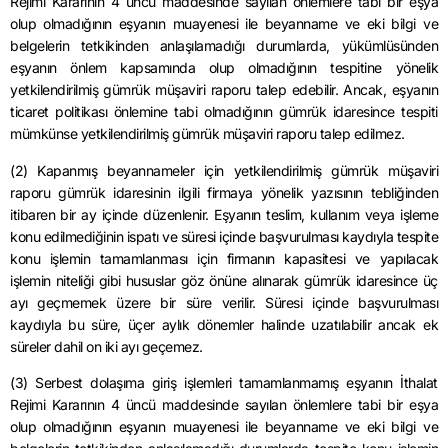
Rejimi Kararının 4 üncü maddesinde sayılan önlemlere tabi bir eşya
olup olmadığının eşyanın muayenesi ile beyanname ve eki bilgi ve
belgelerin tetkikinden anlaşılamadığı durumlarda, yükümlüsünden
eşyanın önlem kapsamında olup olmadığının tespitine yönelik
yetkilendirilmiş gümrük müşaviri raporu talep edebilir. Ancak, eşyanın
ticaret politikası önlemine tabi olmadığının gümrük idaresince tespiti
mümkünse yetkilendirilmiş gümrük müşaviri raporu talep edilmez.
(2) Kapanmış beyannameler için yetkilendirilmiş gümrük müşaviri
raporu gümrük idaresinin ilgili firmaya yönelik yazısının tebliğinden
itibaren bir ay içinde düzenlenir. Eşyanın teslim, kullanım veya işleme
konu edilmediğinin ispatı ve süresi içinde başvurulması kaydıyla tespite
konu işlemin tamamlanması için firmanın kapasitesi ve yapılacak
işlemin niteliği gibi hususlar göz önüne alınarak gümrük idaresince üç
ayı geçmemek üzere bir süre verilir. Süresi içinde başvurulması
kaydıyla bu süre, üçer aylık dönemler halinde uzatılabilir ancak ek
süreler
dahil
on iki ayı geçemez.
(3) Serbest dolaşıma giriş işlemleri tamamlanmamış eşyanın İthalat
Rejimi Kararının 4 üncü maddesinde sayılan önlemlere tabi bir eşya
olup olmadığının eşyanın muayenesi ile beyanname ve eki bilgi ve