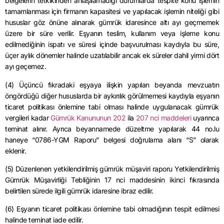
belgelerin tetkikinden anlaşılamadığı durumlarda tespite konu işlemin
tamamlanması için firmanın kapasitesi ve yapılacak işlemin niteliği gibi
hususlar göz önüne alınarak gümrük idaresince altı ayı geçmemek
üzere bir süre verilir.
Eşyanın teslim, kullanım veya işleme konu
edilmediğinin ispatı ve süresi içinde başvurulması kaydıyla bu süre,
üçer aylık dönemler halinde uzatılabilir ancak ek süreler
dahil
yirmi dört
ayı geçemez.
(4) Üçüncü fıkradaki eşyaya ilişkin yapılan beyanda mevzuatın
öngördüğü diğer hususlarda bir aykırılık görülmemesi kaydıyla eşyanın
ticaret politikası önlemine tabi olması halinde uygulanacak gümrük
vergileri kadar
Gümrük Kanununun 202
ila
207
nci
maddeleri
uyarınca
teminat alınır. Ayrıca beyannamede düzeltme yapılarak 44 no.lu
haneye “0786-YGM Raporu” belgesi doğrulama alanı “S” olarak
eklenir.
(5) Düzenlenen yetkilendirilmiş gümrük müşaviri raporu Yetkilendirilmiş
Gümrük Müşavirliği Tebliğinin 17
nci
maddesinin ikinci fıkrasında
belirtilen sürede ilgili gümrük idaresine ibraz edilir.
(6) Eşyanın ticaret politikası önlemine tabi olmadığının tespit edilmesi
halinde teminat iade edilir.