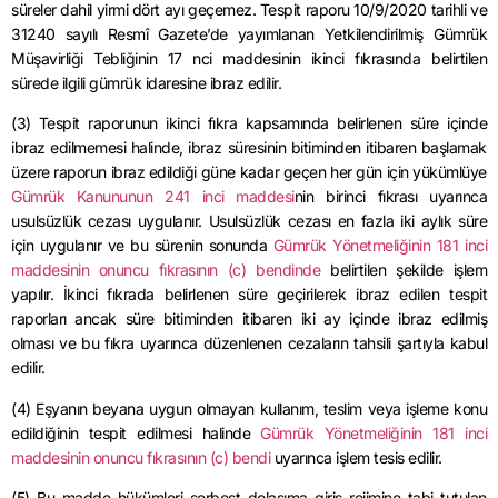
süreler
dahil
yirmi dört ayı geçemez. Tespit raporu
10/9/2020
tarihli ve
31240 sayılı Resmî Gazete’de yayımlanan Yetkilendirilmiş Gümrük
Müşavirliği Tebliğinin 17
nci
maddesinin ikinci fıkrasında belirtilen
sürede ilgili gümrük idaresine ibraz edilir.
(3) Tespit raporunun ikinci fıkra kapsamında belirlenen süre içinde
ibraz edilmemesi halinde, ibraz süresinin bitiminden itibaren başlamak
üzere raporun ibraz edildiği güne kadar geçen her gün için yükümlüye
Gümrük Kanununun 241 inci maddesi
nin birinci fıkrası uyarınca
usulsüzlük cezası uygulanır. Usulsüzlük cezası en fazla iki aylık süre
için uygulanır ve bu sürenin sonunda
Gümrük Yönetmeliğinin 181 inci
maddesinin onuncu fıkrasının (c) bendinde
belirtilen şekilde işlem
yapılır. İkinci fıkrada belirlenen süre geçirilerek ibraz edilen tespit
raporları ancak süre bitiminden itibaren iki ay içinde ibraz edilmiş
olması ve bu fıkra uyarınca düzenlenen cezaların tahsili şartıyla kabul
edilir.
(4) Eşyanın beyana uygun olmayan kullanım, teslim veya işleme konu
edildiğinin tespit edilmesi halinde
Gümrük Yönetmeliğinin 181 inci
maddesinin onuncu fıkrasının (c) bendi
uyarınca işlem tesis edilir.
(5) Bu madde hükümleri serbest dolaşıma giriş rejimine tabi tutulan