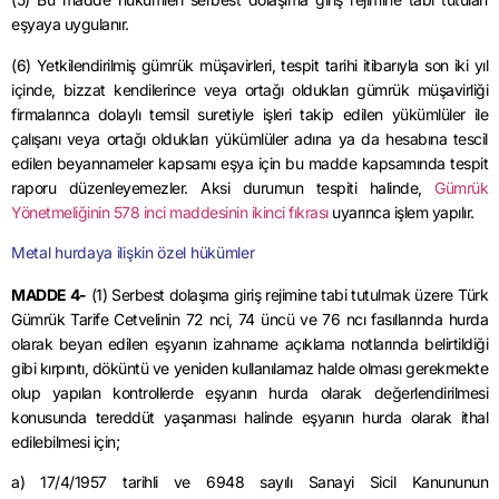
eşyaya uygulanır.
(6) Yetkilendirilmiş gümrük müşavirleri, tespit tarihi itibarıyla son iki yıl
içinde, bizzat kendilerince veya ortağı oldukları gümrük müşavirliği
firmalarınca dolaylı temsil suretiyle işleri takip edilen yükümlüler ile
çalışanı veya ortağı oldukları yükümlüler adına ya da hesabına tescil
edilen beyannameler kapsamı eşya için bu madde kapsamında tespit
raporu düzenleyemezler. Aksi durumun tespiti halinde,
Gümrük
Yönetmeliğinin 578 inci maddesinin ikinci fıkrası
uyarınca işlem yapılır.
Metal hurdaya ilişkin özel hükümler
MADDE 4-
(1) Serbest dolaşıma giriş rejimine tabi tutulmak üzere Türk
Gümrük Tarife Cetvelinin 72
nci
, 74 üncü ve 76
ncı
fasıllarında hurda
olarak beyan edilen eşyanın
izahname
açıklama notlarında belirtildiği
gibi kırpıntı, döküntü ve yeniden kullanılamaz halde olması gerekmekte
olup yapılan kontrollerde eşyanın hurda olarak değerlendirilmesi
konusunda tereddüt yaşanması halinde eşyanın hurda olarak ithal
edilebilmesi için;
a)
17/4/1957
tarihli ve 6948 sayılı Sanayi Sicil Kanununun