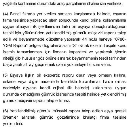
yağlarla
kontamine
durumdaki araç parçalarının ithaline izin verilmez.
(4) Birinci fıkrada yer verilen şartların karşılanması halinde, eşyanın
firma tesisinde yapılacak işlem sonucunda kendi orijinal kullanımlarına
uygun olmayan, ilk şekillerinden farklı bir eşyaya dönüştürüldüğünün
tespiti için yükümlüden yetkilendirilmiş gümrük müşaviri raporu talep
edilir ve beyannamede düzeltme yapılarak 44 no.lu haneye “0786-
YGM Raporu” belgesi doğrulama alanı “S” olarak eklenir.
Tespite konu
işlemin tamamlanması için firmanın kapasitesi ve yapılacak işlemin
niteliği gibi hususlar göz önüne alınarak beyannamenin tescil tarihinden
başlayarak altı ayı geçmemek üzere yükümlüye bir süre verilir.
(5) Eşyaya ilişkin bir
ekspertiz
raporu olsun veya olmasın kırılma,
eskime veya diğer nedenlerle kesinlikle kullanılamaz halde olması
nedeniyle eşyanın kendi orijinal (ilk halinde) kullanımına uygun
durumda olmadığının gümrük idaresince tespiti halinde yetkilendirilmiş
gümrük müşaviri raporu talep edilmez.
(6) Yetkilendirilmiş gümrük müşaviri raporu talep edilen eşya gerekli
önlemler alınarak gümrük gözetiminde ithalatçı firma tesisine
yönlendirilir.