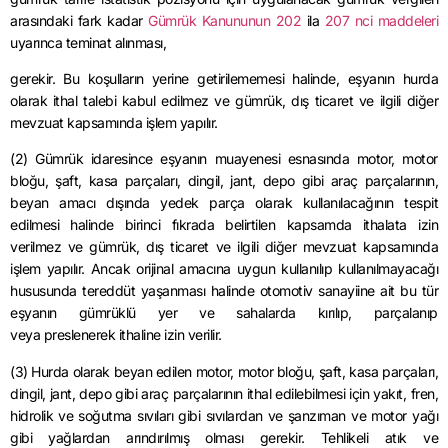
arasındaki fark kadar
Gümrük Kanununun 202
ila
207
nci
maddeleri
uyarınca teminat alınması,
gerekir
. Bu koşulların yerine getirilememesi halinde, eşyanın hurda
olarak ithal talebi kabul edilmez ve gümrük, dış ticaret ve ilgili diğer
mevzuat kapsamında işlem yapılır.
(2) Gümrük idaresince eşyanın muayenesi esnasında motor, motor
bloğu, şaft, kasa parçaları, dingil, jant, depo gibi araç parçalarının,
beyan amacı dışında yedek parça olarak kullanılacağının tespit
edilmesi halinde birinci fıkrada belirtilen kapsamda ithalata izin
verilmez ve gümrük, dış ticaret ve ilgili diğer mevzuat kapsamında
işlem yapılır. Ancak orijinal amacına uygun kullanılıp kullanılmayacağı
hususunda tereddüt yaşanması halinde otomotiv
sanayiine
ait bu tür
eşyanın gümrüklü yer ve sahalarda kırılıp, parçalanıp
veya
preslenerek
ithaline izin verilir.
(3) Hurda olarak beyan edilen motor, motor bloğu, şaft, kasa parçaları,
dingil, jant, depo gibi araç parçalarının ithal edilebilmesi için yakıt, fren,
hidrolik ve soğutma sıvıları gibi sıvılardan ve şanzıman ve motor yağı
gibi yağlardan arındırılmış olması gerekir. Tehlikeli atık ve