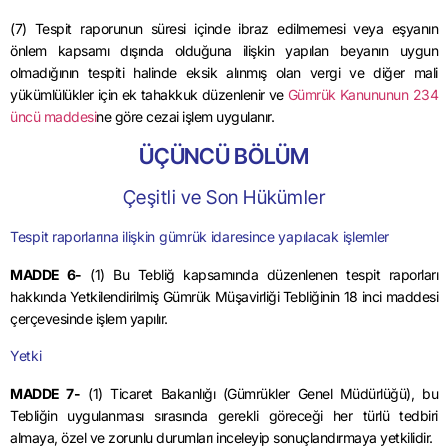
(7) Tespit raporunun süresi içinde ibraz edilmemesi veya eşyanın
önlem kapsamı dışında olduğuna ilişkin yapılan beyanın uygun
olmadığının tespiti halinde eksik alınmış olan vergi ve diğer mali
yükümlülükler için ek tahakkuk düzenlenir ve
Gümrük Kanununun 234
üncü maddesi
ne göre cezai işlem uygulanır.
ÜÇÜNCÜ BÖLÜM
Çeşitli ve Son Hükümler
Tespit raporlarına ilişkin gümrük idaresince yapılacak işlemler
MADDE 6-
(1) Bu Tebliğ kapsamında düzenlenen tespit raporları
hakkında Yetkilendirilmiş Gümrük Müşavirliği Tebliğinin 18 inci maddesi
çerçevesinde işlem yapılır.
Yetki
MADDE 7-
(1) Ticaret Bakanlığı (Gümrükler Genel Müdürlüğü), bu
Tebliğin uygulanması sırasında gerekli göreceği her türlü tedbiri
almaya, özel ve zorunlu durumları inceleyip sonuçlandırmaya yetkilidir.