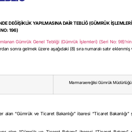
NDE DEĞİŞİKLİK YAPILMASINA DAİR TEBLİĞ (GÜMRÜK İŞLEMLERİ)
NO: 196)
yımlanan Gümrük Genel Tebliği (Gümrük İşlemleri) (Seri No: 98)’ni
tırdan sonra gelmek üzere aşağıdaki (8) sıra numaralı satır eklenmiş 
Marmaraereğlisi Gümrük Müdürlüğü
er alan “Gümrük ve Ticaret Bakanlığı” ibaresi “Ticaret Bakanlığı” 
 yer alan “Gümrük ve Ticaret Bakanı” ibaresi “Ticaret Bakanı” 