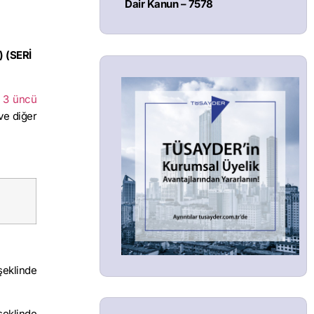
Dair Kanun – 7578
 (SERİ
n 3 üncü
ve diğer
şeklinde
şeklinde