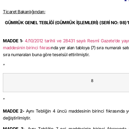
Ticaret Bakanlığından:
GÜMRÜK GENEL TEBLİĞİ (GÜMRÜK İŞLEMLERİ) (SERİ NO: 98)’
MADDE 1-
4/10/2012 tarihli ve 28431 sayılı Resmî Gazete’de ya
maddesinin birinci fıkrası
nda yer alan tabloya (7) sıra numaralı sa
sıra numaraları buna göre teselsül ettirilmiştir.
“
8
”
MADDE 2-
Aynı Tebliğin 4 üncü maddesinin birinci fıkrasında y
değiştirilmiştir.
MADDE 3-
Aynı Tebliğin 7 nci maddesinin birinci fıkrasında