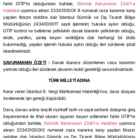
farklı GTİP’te olduğundan bahisle,
Gümrük Kanununun 234/1-a
maddesi
uyarınca alınan 23343100CK 6 numaralı ceza kararına karşı
yapılan itirazın reddine dair İstanbul Gümrük ve Dış Ticaret Bölge
Müdürlüğünün 243400001T sayılı işleminin; hukuka aykırı olduğu,
GTİP kontrol ve belirleme yetkisinin davalı idarenin yetkisinde olduğu,
eksik, yanıltıcı, yanlış beyan verildiğine dair herhangi bir iddia
bulunmadığı, yapılan işlemin hukuka aykırı olduğu ileri sürülerek iptali
istenilmektedir.
SAVUNMANIN ÖZETİ
:
Davalı idarece düzenlenen ceza kararının
yerinde olduğu ileri sürülerek davanın reddi gerektiği savunulmaktadır.
TÜRK MİLLETİ ADINA
Karar veren İstanbul 9. Vergi Mahkemesi Hakimliği’nce, dava dosyası
incelenerek işin gereği düşünüldü:
Dava, davacı adına tescilli muhtelif tarih ve sayılı serbest dolaşıma giriş
beyannamesi ile ithal olunan eşyanın beyan edilenden farklı GTİP’te
olduğundan bahisle,
Gümrük Kanununun 234/1-a maddesi
uyarınca
alınan 23343100CK0 numaralı ceza kararına karşı yapılan itirazın
reddine dair İstanbul Gümrük ve Dış Ticaret Bölge Müdürlüğünün