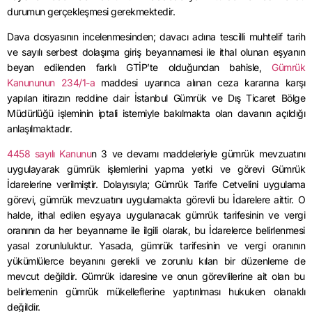
durumun gerçekleşmesi gerekmektedir.
Dava dosyasının incelenmesinden; davacı adına tescilli muhtelif tarih
ve sayılı serbest dolaşıma giriş beyannamesi ile ithal olunan eşyanın
beyan edilenden farklı GTİP’te olduğundan bahisle,
Gümrük
Kanununun 234/1-a
maddesi uyarınca alınan ceza kararına karşı
yapılan itirazın reddine dair İstanbul Gümrük ve Dış Ticaret Bölge
Müdürlüğü işleminin iptali istemiyle bakılmakta olan davanın açıldığı
anlaşılmaktadır.
4458 sayılı Kanunu
n 3 ve devamı maddeleriyle gümrük mevzuatını
uygulayarak gümrük işlemlerini yapma yetki ve görevi Gümrük
İdarelerine verilmiştir. Dolayısıyla; Gümrük Tarife Cetvelini uygulama
görevi, gümrük mevzuatını uygulamakta görevli bu İdarelere aittir. O
halde, ithal edilen eşyaya uygulanacak gümrük tarifesinin ve vergi
oranının da her beyanname ile ilgili olarak, bu İdarelerce belirlenmesi
yasal zorunluluktur. Yasada, gümrük tarifesinin ve vergi oranının
yükümlülerce beyanını gerekli ve zorunlu kılan bir düzenleme de
mevcut değildir. Gümrük idaresine ve onun görevlilerine ait olan bu
belirlemenin gümrük mükelleflerine yaptırılması hukuken olanaklı
değildir.