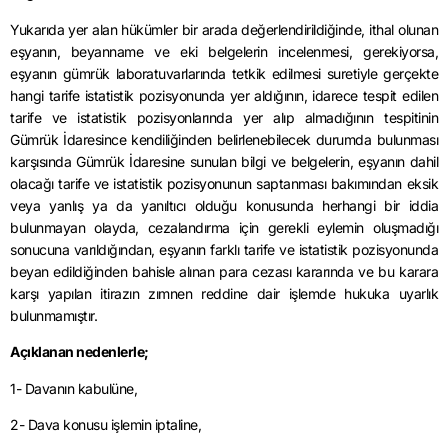
Yukarıda yer alan hükümler bir arada değerlendirildiğinde, ithal olunan
eşyanın, beyanname ve eki belgelerin incelenmesi, gerekiyorsa,
eşyanın gümrük laboratuvarlarında tetkik edilmesi suretiyle gerçekte
hangi tarife istatistik pozisyonunda yer aldığının, idarece tespit edilen
tarife ve istatistik pozisyonlarında yer alıp almadığının tespitinin
Gümrük İdaresince kendiliğinden belirlenebilecek durumda bulunması
karşısında Gümrük İdaresine sunulan bilgi ve belgelerin, eşyanın dahil
olacağı tarife ve istatistik pozisyonunun saptanması bakımından eksik
veya yanlış ya da yanıltıcı olduğu konusunda herhangi bir iddia
bulunmayan olayda, cezalandırma için gerekli eylemin oluşmadığı
sonucuna varıldığından, eşyanın farklı tarife ve istatistik pozisyonunda
beyan edildiğinden bahisle alınan para cezası kararında ve bu karara
karşı yapılan itirazın zımnen reddine dair işlemde hukuka uyarlık
bulunmamıştır.
Açıklanan nedenlerle;
1- Davanın kabulüne,
2- Dava konusu işlemin iptaline,