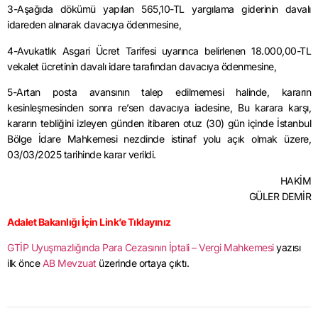
3-Aşağıda dökümü yapılan 565,10-TL yargılama giderinin davalı
idareden alınarak davacıya ödenmesine,
4-Avukatlık Asgari Ücret Tarifesi uyarınca belirlenen 18.000,00-TL
vekalet ücretinin davalı idare tarafından davacıya ödenmesine,
5-Artan posta avansının talep edilmemesi halinde, kararın
kesinleşmesinden sonra re’sen davacıya iadesine, Bu karara karşı,
kararın tebliğini izleyen günden itibaren otuz (30) gün içinde İstanbul
Bölge İdare Mahkemesi nezdinde istinaf yolu açık olmak üzere,
03/03/2025 tarihinde karar verildi.
HAKİM
GÜLER DEMİR
Adalet Bakanlığı İçin Link’e Tıklayınız
GTİP Uyuşmazlığında Para Cezasının İptali – Vergi Mahkemesi
yazısı
ilk önce
AB Mevzuat
üzerinde ortaya çıktı.