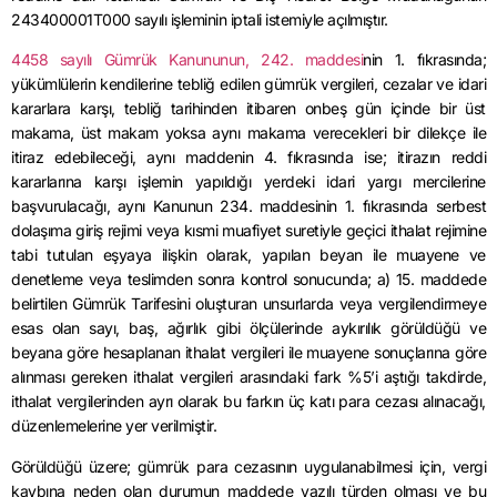
243400001T000 sayılı işleminin iptali istemiyle açılmıştır.
4458 sayılı Gümrük Kanununun, 242. maddesi
nin 1. fıkrasında;
yükümlülerin kendilerine tebliğ edilen gümrük vergileri, cezalar ve idari
kararlara karşı, tebliğ tarihinden itibaren onbeş gün içinde bir üst
makama, üst makam yoksa aynı makama verecekleri bir dilekçe ile
itiraz edebileceği, aynı maddenin 4. fıkrasında ise; itirazın reddi
kararlarına karşı işlemin yapıldığı yerdeki idari yargı mercilerine
başvurulacağı, aynı Kanunun 234. maddesinin 1. fıkrasında serbest
dolaşıma giriş rejimi veya kısmi muafiyet suretiyle geçici ithalat rejimine
tabi tutulan eşyaya ilişkin olarak, yapılan beyan ile muayene ve
denetleme veya teslimden sonra kontrol sonucunda; a) 15. maddede
belirtilen Gümrük Tarifesini oluşturan unsurlarda veya vergilendirmeye
esas olan sayı, baş, ağırlık gibi ölçülerinde aykırılık görüldüğü ve
beyana göre hesaplanan ithalat vergileri ile muayene sonuçlarına göre
alınması gereken ithalat vergileri arasındaki fark %5’i aştığı takdirde,
ithalat vergilerinden ayrı olarak bu farkın üç katı para cezası alınacağı,
düzenlemelerine yer verilmiştir.
Görüldüğü üzere; gümrük para cezasının uygulanabilmesi için, vergi
kaybına neden olan durumun maddede yazılı türden olması ve bu