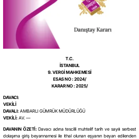
T.C.
İSTANBUL
9. VERGİ MAHKEMESİ
ESAS NO : 2024/
KARAR NO : 2025/
DAVACI:
VEKİLİ
DAVALI:
AMBARLI GÜMRÜK MÜDÜRLÜĞÜ
VEKİLİ:
AV. —
DAVANIN ÖZETİ:
Davacı adına tescilli muhtelif tarih ve sayılı serbest
dolaşıma giriş beyannamesi ile ithal olunan eşyanın beyan edilenden