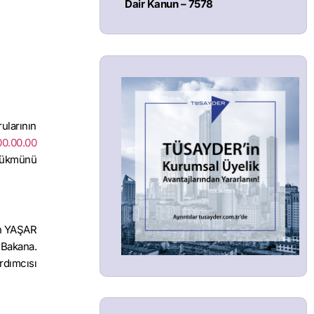
Dair Kanun – 7578
ularının
00.00.00
 hükmünü
n YAŞAR
Bakana.
rdımcısı