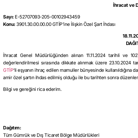
İhracat ve 
Sayı:
E-52707093-205-00102943459
Konu:
3901.30.00.00.00 GTİP’ine İlişkin Özel Şart İhdası
18.11.
DAĞI
İhracat Genel Müdürlüğünden alınan 11.11.2024 tarihli ve 1027
değerlendirilmesi sırasında dikkate alınmak üzere 23.10.2024 ta
GTİP
‘li eşyanın ihraç edilen mamuller bünyesinde kullanıldığına 
amir özel şartın ihdas edilmiş olduğu ile bu tarihten sonra düzenlen
Bilgi ve gereğini rica ederim.
Dağıtım:
Tüm Gümrük ve Dış Ticaret Bölge Müdürlükleri