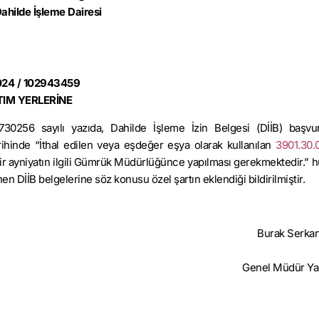
Dahilde İşleme Dairesi
2024 / 102943459
TIM YERLERİNE
30256 sayılı yazıda, Dahilde İşleme İzin Belgesi (DİİB) başvur
rihinde “İthal edilen veya eşdeğer eşya olarak kullanılan
3901.30.
dair ayniyatın ilgili Gümrük Müdürlüğünce yapılması gerekmektedir.”
en DİİB belgelerine söz konusu özel şartın eklendiği bildirilmiştir.
Burak Serka
Genel Müdür Ya