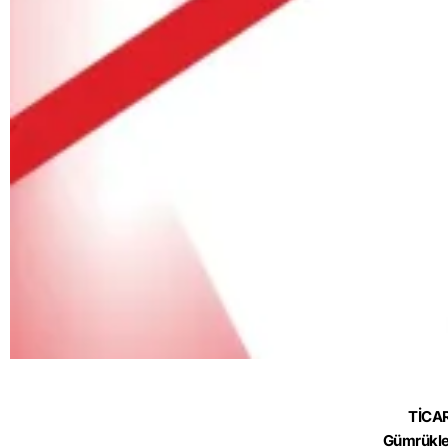
TİCA
Gümrükle