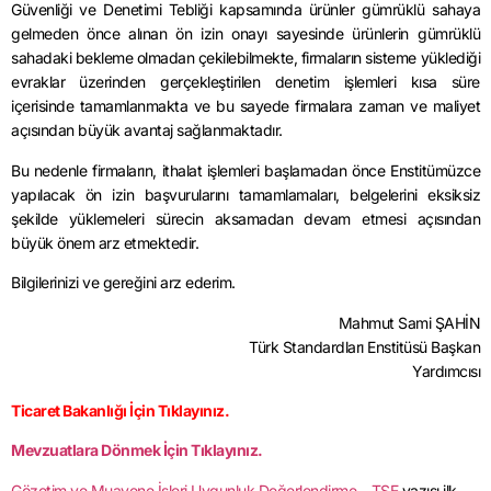
Güvenliği ve Denetimi Tebliği kapsamında ürünler gümrüklü sahaya
gelmeden önce alınan ön izin onayı sayesinde ürünlerin gümrüklü
sahadaki bekleme olmadan çekilebilmekte, firmaların sisteme yüklediği
evraklar üzerinden gerçekleştirilen denetim işlemleri kısa süre
içerisinde tamamlanmakta ve bu sayede firmalara zaman ve maliyet
açısından büyük avantaj sağlanmaktadır.
Bu nedenle firmaların, ithalat işlemleri başlamadan önce Enstitümüzce
yapılacak ön izin başvurularını tamamlamaları, belgelerini eksiksiz
şekilde yüklemeleri sürecin aksamadan devam etmesi açısından
büyük önem arz etmektedir.
Bilgilerinizi ve gereğini arz ederim.
Mahmut Sami ŞAHİN
Türk Standardları Enstitüsü Başkan
Yardımcısı
Ticaret Bakanlığı İçin Tıklayınız.
Mevzuatlara Dönmek İçin Tıklayınız.
Gözetim ve Muayene İşleri Uygunluk Değerlendirme – TSE
yazısı ilk