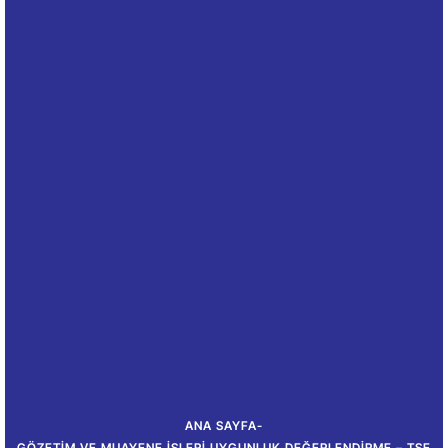
ANA SAYFA
-
GÖZETIM VE MUAYENE İŞLERI UYGUNLUK DEĞERLENDIRME – TSE