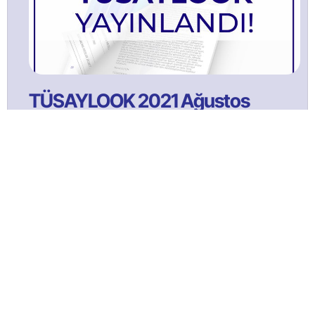
TÜSAYLOOK 2021 Ağustos
Bülltenimize Abone Olun!
Satınalma ve tedarik yönetimi faaliyetlerine ilişkin güncel
içeriklerden ilk sizin haberiniz olması için bülten aboneliğine