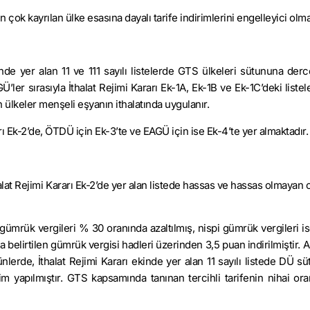
 çok kayrılan ülke esasına dayalı tarife indirimlerini engelleyici olm
inde yer alan 11 ve 111 sayılı listelerde GTS ülkeleri sütununa derc
r sırasıyla İthalat Rejimi Kararı Ek-1A, Ek-1B ve Ek-1C’deki listel
en ülkeler menşeli eşyanın ithalatında uygulanır.
ı Ek-2’de, ÖTDÜ için Ek-3’te ve EAGÜ için ise Ek-4’te yer almaktadır.
alat Rejimi Kararı Ek-2’de yer alan listede hassas ve hassas olmayan o
mrük vergileri % 30 oranında azaltılmış, nispi gümrük vergileri ise
a belirtilen gümrük vergisi hadleri üzerinden 3,5 puan indiril­miştir.
rünlerde, İthalat Rejimi Kararı ekinde yer alan 11 sayılı listede DÜ 
m yapılmıştır. GTS kapsamında tanınan tercihli tarifenin nihai oran