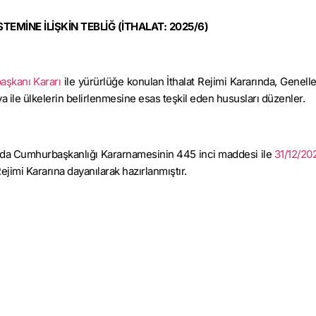
TEMİNE İLİŞKİN TEBLİĞ (İTHALAT: 2025/6)
aşkanı Kararı
ile yürürlüğe konulan İthalat Rejimi Kararında, Genelle
ya ile ülkelerin belirlenmesine esas teşkil eden hususları dü­zenler.
kında Cumhurbaş­kanlığı Kararnamesinin 445 inci maddesi ile
31/12/202
ejimi Kararına dayanılarak hazırlanmıştır.