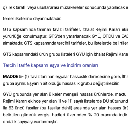
ç) Tek taraflı veya uluslararası müzakereler sonucunda yapılacak en
temel ilkelerine dayanmaktadır.
GTS kapsamında tanınan tavizli tarifeler, İthalat Rejimi Kararı ek
yürürlüğe konulmuştur. GTS’den yararlanacak GYÜ, ÖTDÜ ve EAGÜ’le
almaktadır. GTS kapsamında tercihli tarifeler, bu listelerde belirtil
GTS kapsamındaki ürün grubu listeleri GYÜ için İthalat Rejimi Karar
Tercihli tarife kapsamı eşya ve indirim oranları
MADDE 5-
(1) Taviz tanınan eşyalar hassaslık derecesine göre, İth
gruba ayrılır. Eşyanın ait olduğu hassaslık grubu değiştirilebilir.
GYÜ grubunda yer alan ülkeler menşeli hassas ürünlerde, maktu gü
Rejimi Kararı ekinde yer alan 11 ve 111 sayılı listelerde DÜ sütunund
ila 63 üncü fasıllar (bu fasıllar dahil) arasında yer alan hassas ü
belirtilen gümrük vergisi hadleri üzerinden % 20 oranında indiri
ondalık sayıya yuvarlanmıştır.