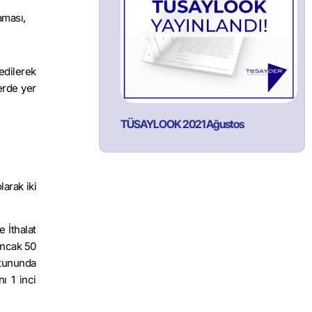
aması,
edilerek
erde yer
TÜSAYLOOK 2021 Ağustos
larak iki
 İthalat
 Ancak 50
sütununda
ı 1 inci