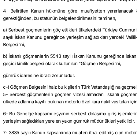
4- Belirtilen Kanun hükmüne göre, muafiyetten yararlanacak k
gerektiğinden, bu statünün belgelendirilmesini teminen,
a) Serbest göçmenlerin göç ettikleri ülkelerdeki Türkiye Cumhuriy
sayılı İskan Kanunu gereğince yerleşim sağladıkları yerdeki Valil
Belgesi”ni,
b) İskanlı göçmenlerin 5543 sayılı İskan Kanunu gereğince iskan e
geçici kimlik belgesi olarak kullanılan “Göçmen Belgesi”ni,
gümrük idaresine ibrazı zorunludur.
c-) Göçmen Belgesini haiz bu kişilerin Türk Vatandaşlığına geçmel
5- Serbest göçmenlerin göçmen vizesi almadan, iskanlı göçmenle
ülkede adlarına kayıtlı bulunan motorlu özel kara nakil vasıtaları iç
6- Bu Genelge kapsamı eşyanın serbest dolaşıma giriş işlemlerind
yerleşim sağladıkları yere en yakın gümrük müdürlükleri yetkilidir.
7- 3835 sayılı Kanun kapsamında muafen ithal edilmiş olan motorlu ö