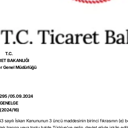
T.C.
RET BAKANLIĞI
r Genel Müdürlüğü
295 /05.09.2024
GENELGE
(2024/16)
43 sayılı İskan Kanununun 3 üncü maddesinin birinci fıkrasının (e) 
k başına veya toplu halde Türkiye’ye gelip, devlet eliyle iskân edil