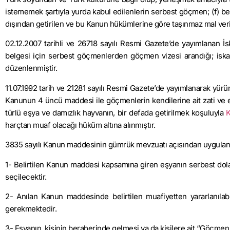
istememek şartıyla yurda kabul edilenlerin serbest göçmen; (f) be
dışından getirilen ve bu Kanun hükümlerine göre taşınmaz mal veri
02.12.2007 tarihli ve 26718 sayılı Resmi Gazete’de yayımlanan
belgesi için serbest göçmenlerden göçmen vizesi arandığı; iskanl
düzenlenmiştir.
11.07.1992 tarih ve 21281 sayılı Resmi Gazete’de yayımlanarak yürü
Kanunun 4 üncü maddesi ile göçmenlerin kendilerine ait zati ve e
türlü eşya ve damızlık hayvanın, bir defada getirilmek koşuluyla
K
harçtan muaf olacağı hüküm altına alınmıştır.
3835 sayılı Kanun maddesinin gümrük mevzuatı açısından uygulanmas
1- Belirtilen Kanun maddesi kapsamına giren eşyanın serbest dol
seçilecektir.
2- Anılan Kanun maddesinde belirtilen muafiyetten yararlanılab
gerekmektedir.
3- Eşyanın, kişinin beraberinde gelmesi ya da kişilere ait “Göçmen 