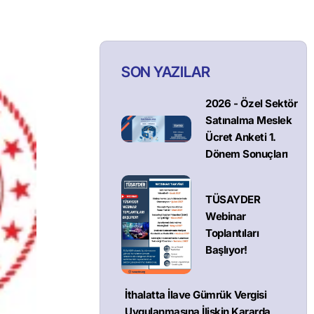
SON YAZILAR
2026 - Özel Sektör
Satınalma Meslek
Ücret Anketi 1.
Dönem Sonuçları
TÜSAYDER
Webinar
Toplantıları
Başlıyor!
İthalatta İlave Gümrük Vergisi
Uygulanmasına İlişkin Kararda