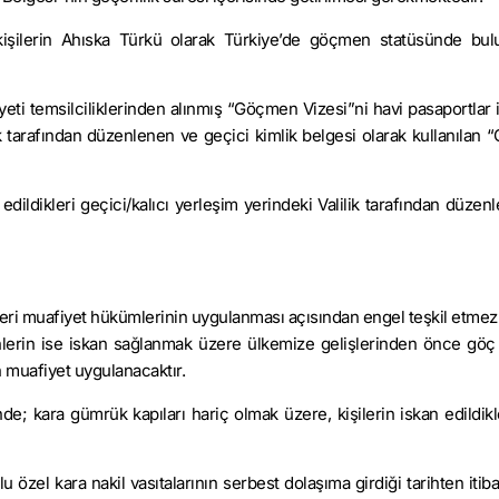
işilerin Ahıska Türkü olarak Türkiye’de göçmen statüsünde bul
eti temsilciliklerinden alınmış “Göçmen Vizesi”ni havi pasaportlar 
ik tarafından düzenlenen ve geçici kimlik belgesi olarak kullanılan
dildikleri geçici/kalıcı yerleşim yerindeki Valilik tarafından düzen
eri muafiyet hükümlerinin uygulanması açısından engel teşkil etmez
rin ise iskan sağlanmak üzere ülkemize gelişlerinden önce göç e
in muafiyet uygulanacaktır.
e; kara gümrük kapıları hariç olmak üzere, kişilerin iskan edildikl
zel kara nakil vasıtalarının serbest dolaşıma girdiği tarihten itibar