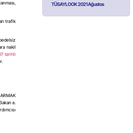
lanması,
TÜSAYLOOK 2021 Ağustos
n trafik
bedelsiz
ra nakil
 tarihli
r.
UÇARMAK
Bakan a.
rdımcısı