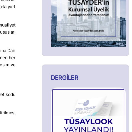
rla yurt
muafiyet
ususları
ına Dair
enen her
resim ve
DERGİLER
yet kodu
irilmesi