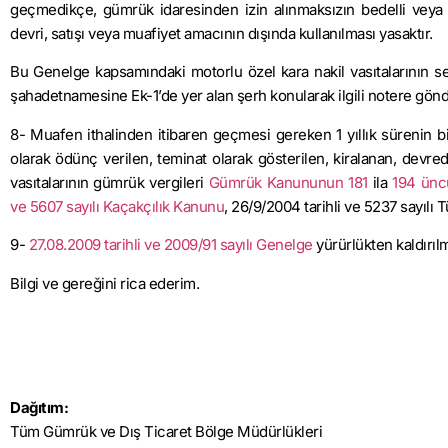
geçmedikçe, gümrük idaresinden izin alınmaksızın bedelli veya b
devri, satışı veya muafiyet amacının dışında kullanılması yasaktır.
Bu Genelge kapsamındaki motorlu özel kara nakil vasıtalarının se
şahadetnamesine Ek-1’de yer alan şerh konularak ilgili notere gönde
8- Muafen ithalinden itibaren geçmesi gereken 1 yıllık sürenin 
olarak ödünç verilen, teminat olarak gösterilen, kiralanan, devred
vasıtalarının gümrük vergileri
Gümrük Kanununun 181
ila
194 ünc
ve 5607 sayılı Kaçakçılık Kanunu
, 26/9/2004 tarihli ve 5237 sayılı
9-
27.08.2009 tarihli ve 2009/91 sayılı Genelge
yürürlükten kaldırılmı
Bilgi ve gereğini rica ederim.
Dağıtım:
Tüm Gümrük ve Dış Ticaret Bölge Müdürlükleri