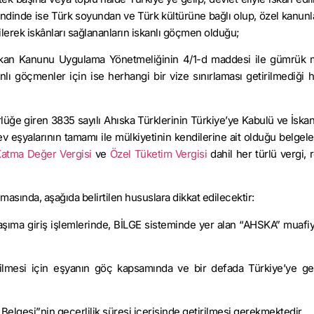
ndinde ise Türk soyundan ve Türk kültürüne bağlı olup, özel kanunla
lerek iskânları sağlananların iskanlı göçmen olduğu;
 İskan Kanunu Uygulama Yönetmeliğinin 4/1-d maddesi ile gümrük 
ı göçmenler için ise herhangi bir vize sınırlaması getirilmediği h
rlüğe giren 3835 sayılı Ahıska Türklerinin Türkiye’ye Kabulü ve İskan
v eşyalarının tamamı ile mülkiyetinin kendilerine ait olduğu belgel
atma Değer Vergisi
ve
Özel Tüketim Vergisi
dahil her türlü vergi, 
ında, aşağıda belirtilen hususlara dikkat edilecektir:
aşıma giriş işlemlerinde, BİLGE sisteminde yer alan “AHSKA” muafi
ilmesi için eşyanın göç kapsamında ve bir defada Türkiye’ye get
Belgesi”nin geçerlilik süresi içerisinde getirilmesi gerekmektedir.