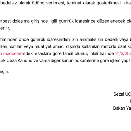
edelsiz olarak ödünç verilmesi, teminat olarak gösterilmesi, kira
rbest dolaşıma girişinde ilgili gümrük idaresince düzenlenecek ola
rilir.
bitiminden önce gümrük idaresinden izin alınmaksızın bedelli veya 
ilen, satılan veya muafiyet amacı dışında kullanılan motorlu özel ka
ü maddeleri
ndeki esaslara göre tahsil olunur, ihlali halinde
21/3/2007
 Türk Ceza Kanunu ve varsa diğer kanun hükümlerine göre işlem yapılı
ştır.
Sezai 
Bakan Ya