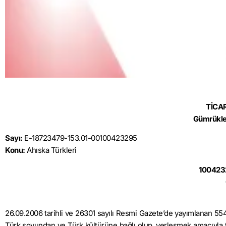
TİCA
Gümrükle
Sayı:
E-18723479-153.01-00100423295
Konu:
Ahıska Türkleri
100423
26.09.2006 tarihli ve 26301 sayılı Resmi Gazete’de yayımlanan 55
Türk soyundan ve Türk kültürüne bağlı olup, yerleşmek amacıyla te