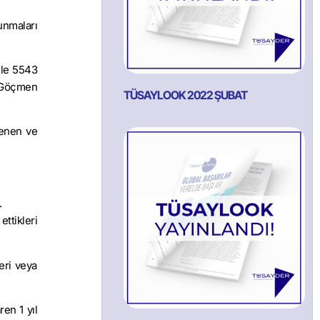
unmaları
ile 5543
 “Göçmen
TÜSAYLOOK 2022 ŞUBAT
lenen ve
.
ttikleri
eri veya
en 1 yıl