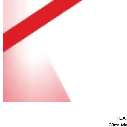
TİCA
Gümrükle