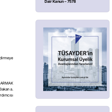
Dair Kanun – 7578
ndirmeye
UÇARMAK
Bakan a.
rdımcısı