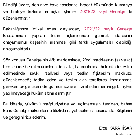
Bilindiği üzere, deniz ve hava taşıtlarına ihracat hükmünde kumanya
ve ihrakiye teslimlerine ilişkin işlemler
2021/22 sayılı Genelge
ile
düzenlenmiştir.
Bakanlığımıza intikal eden olaylardan,
2021/22 sayılı Genelge
kapsamında yapılan teslim işlemlerinde gümrük idaresinin
onayı/memur kaşesinin aranması gibi farklı uygulamalar olabildiği
anlaşılmaktadır.
Söz konusu Genelge’nin 4/b maddesinde, 2’nci maddesinin (a) ve (c)
bentlerinde belirtilen ürünlerin deniz taşıtlarına ihracat hükmünde teslim
edilmesinde sevk irsaliyesi veya teslim fişi/teslim makbuzu
düzenleneceği; teslim eden ve teslim alan taraflarca imzalanması
gereken belge üzerinde gümrük idareleri tarafından herhangi bir işlem
yapılmayacağı hüküm altına alınmıştır.
Bu itibarla, yükümlü mağduriyetine yol açılmamasını teminen, bahse
konu Genelge hükümlerine titizlikle riayet edilmesi hususunda, Bilgilerini
ve gereğini rica ederim.
Erdal KARAHİSAR
Bakan a.