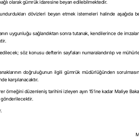
bağlı olarak gümrük idaresine beyan edilebilmektedir.
ndurdukları dövizleri beyan etmek istemeleri halinde aşağıda beli
ın uygunluğu sağlandıktan sonra tutanak, kendilerince de imzalan
ir.
ydedilecek; söz konusu defterin sayfaları numaralandırılıp ve mühürl
tanaklarının doğruluğunun ilgili gümrük müdürlüğünden sorulmasına
inde karşılanacaktır.
 örneğini düzenleniş tarihini izleyen ayın 15’ine kadar Maliye Bakan
gönderilecektir.
.
M