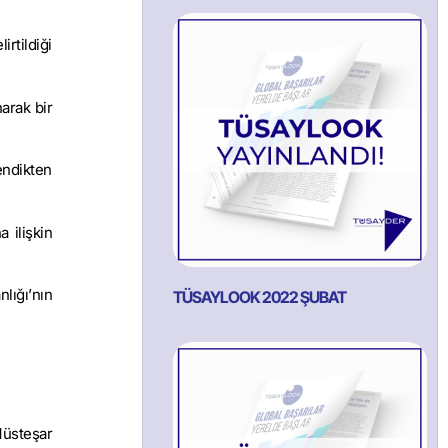
rtildiği
arak bir
endikten
 ilişkin
lığı’nın
TÜSAYLOOK 2022 ŞUBAT
üsteşar