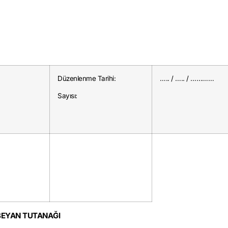
Düzenlenme Tarihi:
….. / ….. / …………
Sayısı:
BEYAN TUTANAĞI