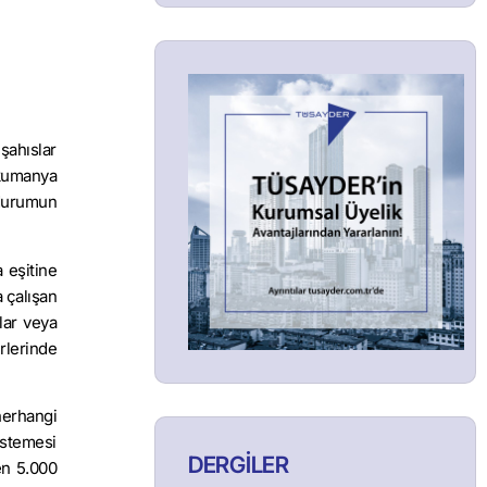
şahıslar
 kumanya
 durumun
 eşitine
a çalışan
lar veya
erlerinde
herhangi
istemesi
DERGİLER
en 5.000