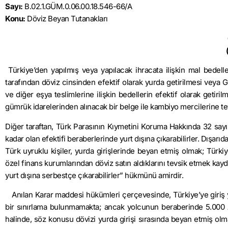
Sayı:
B.02.1.GÜM.0.06.00.18.546-66/A
Konu:
Döviz Beyan Tutanakları
Türkiye’den yapılmış veya yapılacak ihracata ilişkin mal bedelle
tarafından döviz cinsinden efektif olarak yurda getirilmesi veya
ve diğer eşya teslimlerine ilişkin bedellerin efektif olarak getir
gümrük idarelerinden alınacak bir belge ile kambiyo mercilerine t
Diğer taraftan, Türk Parasının Kıymetini Koruma Hakkında 32 sayılı
kadar olan efektifi beraberlerinde yurt dışına çıkarabilirler. Dışarıda
Türk uyruklu kişiler, yurda girişlerinde beyan etmiş olmak; Türk
özel finans kurumlarından döviz satın aldıklarını tevsik etmek kayd
yurt dışına serbestçe çıkarabilirler” hükmünü amirdir.
Anılan Karar maddesi hükümleri çerçevesinde, Türkiye’ye giriş y
bir sınırlama bulunmamakta; ancak yolcunun beraberinde 5.000 AB
halinde, söz konusu dövizi yurda girişi sırasında beyan etmiş olm