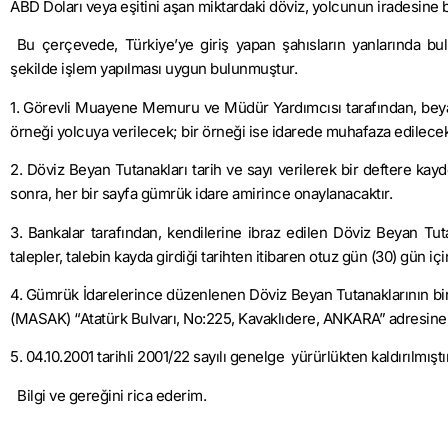
ABD Doları veya eşitini aşan miktardaki döviz, yolcunun iradesine 
Bu çerçevede, Türkiye’ye giriş yapan şahısların yanlarında bulu
şekilde işlem yapılması uygun bulunmuştur.
1. Görevli Muayene Memuru ve Müdür Yardımcısı tarafından, beyan
örneği yolcuya verilecek; bir örneği ise idarede muhafaza edilecekt
2. Döviz Beyan Tutanakları tarih ve sayı verilerek bir deftere ka
sonra, her bir sayfa gümrük idare amirince onaylanacaktır.
3. Bankalar tarafından, kendilerine ibraz edilen Döviz Beyan Tu
talepler, talebin kayda girdiği tarihten itibaren otuz gün (30) gün iç
4. Gümrük İdarelerince düzenlenen Döviz Beyan Tutanaklarının birer
(MASAK) “Atatürk Bulvarı, No:225, Kavaklıdere, ANKARA” adresine 
5. 04.10.2001 tarihli 2001/22 sayılı genelge yürürlükten kaldırılmıştır
Bilgi ve gereğini rica ederim.