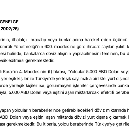
GENELGE
(2002/25)
rinin, ithalatçı, ihracatçı veya bunlar adına hareket eden üçüncü 
 Gümrük Yönetmeliği’nin 600. maddesine göre ihracat sayılan yakıt,
ilmesi halinde, bankalarca döviz alışının yapılabilmesini teminen, bu
evsik edilmesi gerekmektedir.
 Karar’ın 4. Maddesinin (f) fıkrası, “Yolcular 5.000 ABD Doları veya
 yerleşik kişiler ile Türkiye’de yerleşik sayılmakla birlikte, yurt dışınd
iye’de yerleşik kişiler ise, görünmeyen işlemler çerçevesinde banka
ıyla, 5.000 ABD Doları veya eşitini aşan miktarlardaki efektifi berab
apan yolcuların beraberlerinde getirebilecekleri döviz miktarında 
D Doları veya eşitini aşan miktarda dövizi yurt dışına çıkarmak 
ası gerekmektedir. Bu itibarla, yolcu beraberinde Türkiye’ye getiril