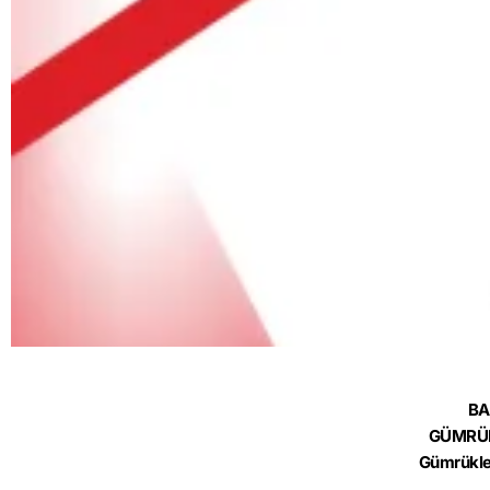
BA
GÜMRÜK
Gümrükle