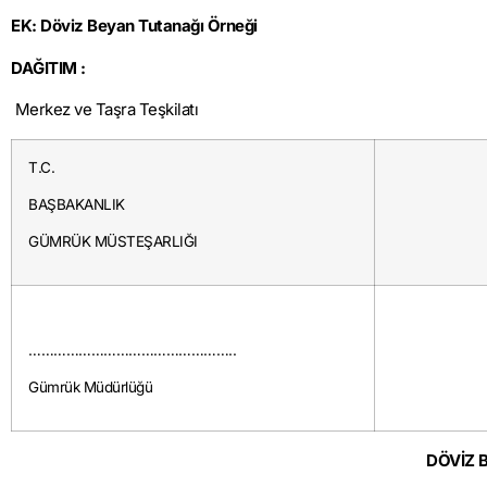
EK: Döviz Beyan Tutanağı Örneği
DAĞITIM :
Merkez ve Taşra Teşkilatı
T.C.
BAŞBAKANLIK
GÜMRÜK MÜSTEŞARLIĞI
…………………………………………..
Gümrük Müdürlüğü
DÖVİZ 