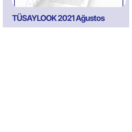
TÜSAYLOOK 2021 Ağustos
Bülltenimize Abone Olun!
Satınalma ve tedarik yönetimi faaliyetlerine ilişkin güncel
içeriklerden ilk sizin haberiniz olması için bülten aboneliğine
kaydolun!
ABONE OL!