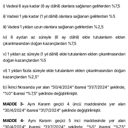
i) Vadesi 6 aya kadar (6 ay dâhil) olanlara sağlanan gelirlerden %7,5
ii) Vadesi 1 yıla kadar (1 yıl dâhil) olanlara sağlanan gelirlerden %5
iii) Vadesi 1 yıldan uzun olanlara sağlanan gelirlerden %2,5
iv) 6 aydan az süreyle (6 ay dâhil) elde tutulanların elden
çıkarılmasından doğan kazançlardan %7,5
v) 1 yıldan az süreyle (1 yıl dâhil) elde tutulanların elden çıkarılmasından
doğan kazançlardan %5
vi) 1 yıldan fazla süreyle elde tutulanların elden çıkarılmasından doğan
kazançlardan %2,5”
b) İkinci fıkrasında yer alan “30/4/2024” ibaresi “31/7/2024” şeklinde,
“%0” ibaresi “%7,5” şeklinde değiştirilmiştir.
MADDE 3-
Aynı Kararın geçici 4 üncü maddesinde yer alan
“30/4/2024” ibaresi “31/7/2024” şeklinde değiştirilmiştir.
MADDE 4-
Aynı Kararın geçici 5 inci maddesinde yer alan
“30/4/2024” ibaresi “31/7/2024” şeklinde, “%5” ibaresi “%7,5”