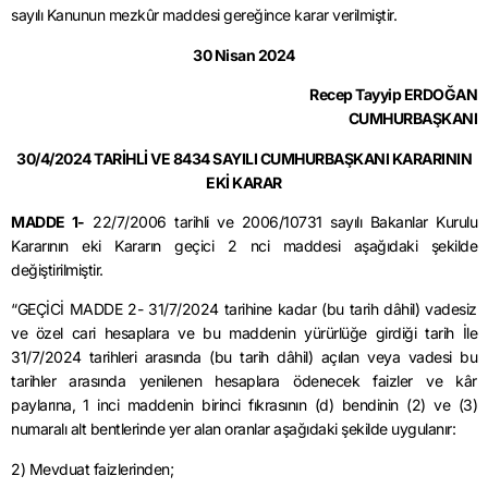
sayılı Kanunun mezkûr maddesi gereğince karar verilmiştir.
30 Nisan 2024
Recep Tayyip ERDOĞAN
CUMHURBAŞKANI
30/4/2024 TARİHLİ VE 8434 SAYILI CUMHURBAŞKANI KARARININ
EKİ KARAR
MADDE 1-
22/7/2006 tarihli ve 2006/10731 sayılı Bakanlar Kurulu
Kararının eki Kararın geçici 2 nci maddesi aşağıdaki şekilde
değiştirilmiştir.
“GEÇİCİ MADDE 2- 31/7/2024 tarihine kadar (bu tarih dâhil) vadesiz
ve özel cari hesaplara ve bu maddenin yürürlüğe girdiği tarih İle
31/7/2024 tarihleri arasında (bu tarih dâhil) açılan veya vadesi bu
tarihler arasında yenilenen hesaplara ödenecek faizler ve kâr
paylarına, 1 inci maddenin birinci fıkrasının (d) bendinin (2) ve (3)
numaralı alt bentlerinde yer alan oranlar aşağıdaki şekilde uygulanır:
2) Mevduat faizlerinden;