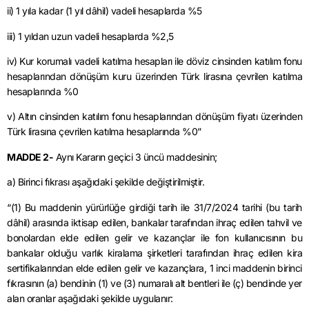
ii) 1 yıla kadar (1 yıl dâhil) vadeli hesaplarda %5
iii) 1 yıldan uzun vadeli hesaplarda %2,5
iv) Kur korumalı vadeli katılma hesapları ile döviz cinsinden katılım fonu
hesaplarından dönüşüm kuru üzerinden Türk lirasına çevrilen katılma
hesaplarında %0
v) Altın cinsinden katılım fonu hesaplarından dönüşüm fiyatı üzerinden
Türk lirasına çevrilen katılma hesaplarında %0”
MADDE 2-
Aynı Kararın geçici 3 üncü maddesinin;
a) Birinci fıkrası aşağıdaki şekilde değiştirilmiştir.
“(1) Bu maddenin yürürlüğe girdiği tarih ile 31/7/2024 tarihi (bu tarih
dâhil) arasında iktisap edilen, bankalar tarafından ihraç edilen tahvil ve
bonolardan elde edilen gelir ve kazançlar ile fon kullanıcısının bu
bankalar olduğu varlık kiralama şirketleri tarafından ihraç edilen kira
sertifikalarından elde edilen gelir ve kazançlara, 1 inci maddenin birinci
fıkrasının (a) bendinin (1) ve (3) numaralı alt bentleri ile (ç) bendinde yer
alan oranlar aşağıdaki şekilde uygulanır: