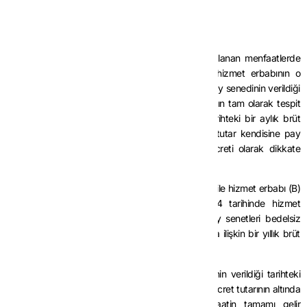
tahsil edilecektir.
İstisnanın uygulanması
MADDE 5-
(1) Pay senedi verilmek suretiyle sağlanan menfaatlerde
istisna tutarının hesabında, pay senedi verilen hizmet erbabının o
yıldaki brüt ücret tutarı esas alınacaktır. Ancak, pay senedinin verildiği
tarihte hizmet erbabının bir yıllık brüt ücret tutarının tam olarak tespit
edilememesi halinde, pay senetlerinin verildiği tarihteki bir aylık brüt
ücret tutarının 12 ile çarpılması sonucu bulunan tutar kendisine pay
senedi verilen hizmet erbabının bir yıllık brüt ücreti olarak dikkate
alınabilecektir.
Örnek 1:
Teknogirişim şirketi niteliğini haiz (A) A.Ş. ile hizmet erbabı (B)
arasında yapılan sözleşme uyarınca 30/9/2024 tarihinde hizmet
erbabı (B)’ye rayiç değeri 500.000 TL olan pay senetleri bedelsiz
olarak verilmiştir. Hizmet erbabı (B)’nin 2024 yılına ilişkin bir yıllık brüt
ücreti 600.000 TL olarak tespit edilmiştir.
Buna göre, bedelsiz olarak verilen pay senetlerinin verildiği tarihteki
rayiç bedelinin hizmet erbabı (B)’nin bir yıllık brüt ücret tutarının altında
kalması nedeniyle bu şekilde sağlanan menfaatin tamamı gelir