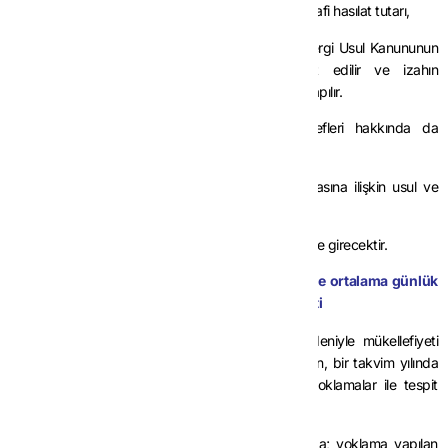
serbest meslek kazanç bildiriminde yer alan gayrisafi hasılat tutarı,
arasındaki fark %20’den fazla olan mükellefler Vergi Usul Kanununun
370 inci maddesi kapsamında izaha davet edilir ve izahın
değerlendirilmesi mezkûr madde hükmüne göre yapılır.
Bu madde hükümleri kurumlar vergisi mükellefleri hakkında da
uygulanır.
Hazine ve Maliye Bakanlığı maddenin uygulanmasına ilişkin usul ve
esasları belirlemeye yetkilidir.”
(2) Söz konusu hüküm, 1/1/2025 tarihinde yürürlüğe girecektir.
Günlük hasılat tutarlarının tespitinden hareketle ortalama günlük
ve aylık hasılat ile yıllık hasılat tutarlarının tespiti
MADDE 7-
(1) Ticari veya mesleki faaliyeti nedeniyle mükellefiyeti
bulunanların günlük hasılat tutarları, bir ayda üçten, bir takvim yılında
ise on ikiden az olmamak kaydıyla yapılacak yoklamalar ile tespit
edilebilecektir.
(2) Günlük hasılat tutarlarının tespiti için ilgili ayda; yoklama yapılan