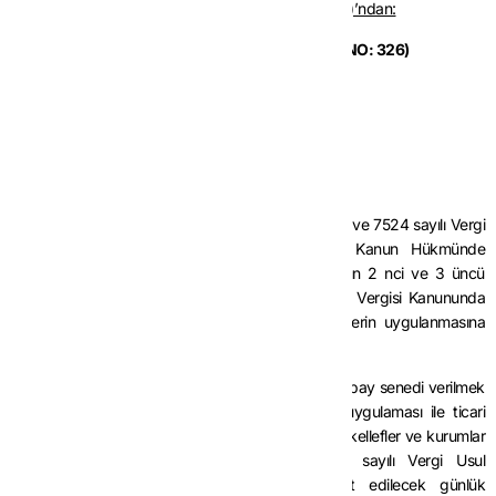
Hazine ve Maliye Bakanlığı (Gelir İdaresi Başkanlığı)’ndan:
GELİR VERGİSİ GENEL TEBLİĞİ (SERİ NO: 326)
BİRİNCİ BÖLÜM
Amaç ve Kapsam
Amaç ve kapsam
MADDE 1-
(1) Bu Tebliğin amacı; 28/7/2024 tarihli ve 7524 sayılı Vergi
Kanunları ile Bazı Kanunlarda ve 375 sayılı Kanun Hükmünde
Kararnamede Değişiklik Yapılmasına Dair Kanunun 2 nci ve 3 üncü
maddeleriyle 31/12/1960 tarihli ve 193 sayılı Gelir Vergisi Kanununda
yeniden düzenlenen 17 nci ve 69 uncu maddelerin uygulanmasına
ilişkin usul ve esasların açıklanmasıdır.
(2) Hizmet erbabına bedelsiz veya indirimli olarak pay senedi verilmek
suretiyle sağlanan menfaatlerde ücret istisnası uygulaması ile ticari
veya mesleki faaliyetlerde bulunan gerçek kişi mükellefler ve kurumlar
vergisi mükelleflerinin 4/1/1961 tarihli ve 213 sayılı Vergi Usul
Kanununun 127 nci maddesi uyarınca tespit edilecek günlük