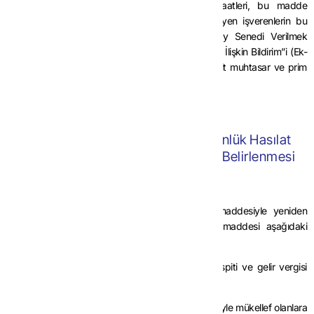
pay senedi verilmek suretiyle sağlanan menfaatleri, bu madde
kapsamındaki ücret istisnasına konu etmek isteyen işverenlerin bu
Tebliğin ekinde yer alan “Hizmet Erbabına Pay Senedi Verilmek
Suretiyle Sağlanan Menfaatlerde Ücret İstisnasına İlişkin Bildirim”i (Ek-
1) doldurmaları ve pay senetlerinin verildiği aya ait muhtasar ve prim
hizmet beyannamesi ekinde vermeleri zorunludur.
ÜÇÜNCÜ BÖLÜM
Ticari ve Mesleki Kazançlarda Günlük Hasılat
Tespiti ve Gelir Vergisi Matrahının Belirlenmesi
Yasal düzenleme
MADDE 6-
(1) 7524 sayılı Kanunun 3 üncü maddesiyle yeniden
düzenlenen Gelir Vergisi Kanununun 69 uncu maddesi aşağıdaki
gibidir:
“Ticari ve mesleki kazançlarda günlük hasılat tespiti ve gelir vergisi
matrahının belirlenmesi:
MADDE 69- Ticari veya mesleki faaliyetleri nedeniyle mükellef olanlara