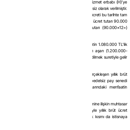
Bu sözleşme kapsamında, 28/2/2025 tarihinde hizmet erbabı (H)’ye
rayiç değeri 1.200.000 TL olan pay senetleri bedelsiz olarak verilmiştir.
Hizmet erbabı (H)’nin 2025 yılına ilişkin yıllık brüt ücreti bu tarihte tam
olarak tespit edilemediğinden Şubat ayındaki brüt ücret tutarı 90.000
TL, 12 ile çarpılmak suretiyle yıllık brüt ücret tutarı (90.000×12=)
1.080.000 TL olarak hesaplanmıştır.
Buna göre, hizmet erbabı (H)’ye sağlanan menfaatin 1.080.000 TL’lik
kısmı gelir vergisinden istisna edilecek, bu tutarı aşan (1.200.000-
1.080.000=) 120.000 TL’lik kısım ise brüte iblağ edilmek suretiyle gelir
vergisine tabi tutulacaktır.
2025 yılı sonu itibarıyla hizmet erbabı (H)’nin gerçekleşen yıllık brüt
ücretinin 1.300.000 TL olduğu tespit edilmiş ve bedelsiz pay senedi
verilmek suretiyle sağlanan 1.200.000 TL tutarındaki menfaatin
tamamının istisna edilebileceği anlaşılmıştır.
Bu durumda, işveren tarafından Şubat 2025 dönemine ilişkin muhtasar
ve prim hizmet beyannamesi düzeltilmek suretiyle yıllık brüt ücret
tutarının ücret olarak vergilendirilen 120.000 TL’lik kısmı da istisnaya
konu edilebilecektir.