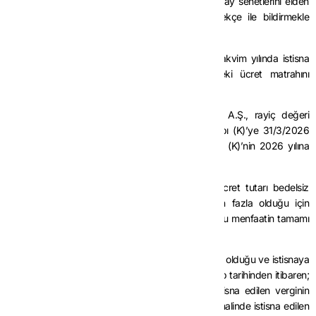
düzeltilmesi gerekmeyecektir. İşveren, çalışanın pay senetlerini elden
çıkardığını vergi dairesine Ek-2’de yer alan dilekçe ile bildirmekle
yükümlüdür.
Yapılan tarhiyat işlemleri hizmet erbabının, ilgili takvim yılında istisna
uygulanan dönem ve takip eden dönemlerdeki ücret matrahını
etkilemeyecektir.
Örnek 6:
Teknogirişim şirketi niteliğini haiz (J) A.Ş., rayiç değeri
2.000.000 TL olan pay senetlerini, hizmet erbabı (K)’ye 31/3/2026
tarihinde bedelsiz olarak vermiştir. Hizmet erbabı (K)’nin 2026 yılına
ilişkin toplam brüt ücreti 2.500.000 TL’dir.
Bu durumda, hizmet erbabı (K)’nin yıllık brüt ücret tutarı bedelsiz
olarak verilen pay senetlerinin rayiç bedelinden fazla olduğu için
bedelsiz pay senedi verilmek suretiyle sağlanan bu menfaatin tamamı
gelir vergisinden istisna edilecektir.
Hizmet erbabı (K)’nin bedelsiz olarak iktisap etmiş olduğu ve istisnaya
konu edilen 2.000.000 TL’lik pay senetlerini iktisap tarihinden itibaren;
üç tam yıl içerisinde elden çıkarması halinde istisna edilen verginin
tamamı, dört ila altı yıl içerisinde elden çıkarması halinde istisna edilen