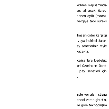
(6) Hizmet erbabının 193 sayılı Kanunun 17 nci maddesi kapsamında
yararlanabileceği istisna tutarının tespitinde esas alınacak ücret,
işveren tarafından çalışana hizmeti karşılığında ödenen aylık (maaş),
prim, ikramiye, sosyal yardımlar ve zamlar gibi vergiye tabi sürekli
nitelikteki ödemelerin brüt tutarının toplamıdır.
(7) Yapılan gerçek bir giderin karşılığı olsun ya da olmasın gider karşılığı
olarak ödenen tutarlar ile hizmet erbabına bedelsiz veya indirimli olarak
verilen ve ücret niteliğinde olduğu kabul edilen pay senetlerinin rayiç
değeri, yıllık brüt ücretin hesabında dikkate alınmayacaktır.
(8) 7524 sayılı Kanunun yayımı tarihinden önce çalışanlara bedelsiz
veya indirimli olarak verilmiş olan ve rayiç değeri üzerinden ücret
hükümleri kapsamında vergilendirilmesi gereken pay senetleri için
istisna hükmünden faydalanılması mümkün değildir.
İstisnadan yararlanma şartları
MADDE 4-
(1) 193 sayılı Kanunun 17 nci maddesinde yer alan istisna
hükmünün uygulanabilmesi için çalışanlarına pay senedi veren şirketin,
Sanayi ve Teknoloji Bakanlığınca belirlenen kriterlere göre teknogirişim