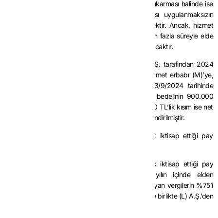
verginin %75’i, yedi ila on iki yıl içerisinde elden çıkarması halinde ise
istisna edilen verginin %25’i, vergi ziyaı cezası uygulanmaksızın
gecikme faizi ile birlikte işverenden tahsil edilecektir. Ancak, hizmet
erbabı (K)’nin söz konusu pay senetlerini 12 yıldan fazla süreyle elde
tutması halinde ise istisnadan tam olarak yararlanılacaktır.
Örnek 7:
Teknogirişim şirketi niteliğini haiz (L) A.Ş. tarafından 2024
yılındaki bir yıllık brüt ücreti 900.000 TL olan hizmet erbabı (M)’ye,
rayiç değeri 1.000.000 TL olan pay senetleri 3/9/2024 tarihinde
bedelsiz olarak verilmiştir. Pay senetlerinin rayiç bedelinin 900.000
TL’si gelir vergisinden istisna edilmiş, kalan 100.000 TL’lik kısım ise net
ücret sayılarak brüte iblağ edilmek suretiyle vergilendirilmiştir.
Hizmet erbabı (M), (L) A.Ş.’den bedelsiz olarak iktisap ettiği pay
senetlerini 5/10/2029 tarihinde elden çıkarmıştır.
Bu durumda, hizmet erbabı (M) bedelsiz olarak iktisap ettiği pay
senetlerini iktisap tarihinden itibaren 6 ncı yılın içinde elden
çıkardığından istisna uygulaması nedeniyle alınmayan vergilerin %75’i
vergi ziyaı cezası uygulanmaksızın gecikme faiziyle birlikte (L) A.Ş.’den
tahsil edilecektir.