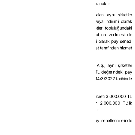
da söz konusu istisnadan faydalanılması mümkün olacaktır.
(7) Hizmet erbabına, işverenin aktifinde yer alan aynı şirketler
topluluğundaki şirketlerin pay senetleri bedelsiz veya indirimli olarak
verilebileceği gibi bu pay senetlerinin aynı şirketler topluluğundaki
diğer şirketler tarafından doğrudan hizmet erbabına verilmesi de
mümkündür. Her hâlükârda bedelsiz veya indirimli olarak pay senedi
verilmek suretiyle sağlanan menfaatler, işveren şirket tarafından hizmet
erbabına ödenen ücret olarak kabul edilecektir.
Örnek 9:
Teknogirişim şirketi niteliğini haiz (Ö) A.Ş., aynı şirketler
topluluğunda yer alan (P) A.Ş.’ye ait 2.000.000 TL değerindeki pay
senedini, bünyesinde çalışan hizmet erbabı (R)’ye 14/3/2027 tarihinde
bedelsiz olarak vermiştir.
Hizmet erbabı (R)’nin 2027 yılındaki bir yıllık brüt ücreti 3.000.000 TL
olup, bedelsiz hisse verilmek suretiyle sağlanan 2.000.000 TL’lik
menfaatin tamamı için istisnadan yararlanılabilecektir.
(8) Bedelsiz veya indirimli olarak iktisap edilen pay senetlerini elinde
bulunduran çalışanın;