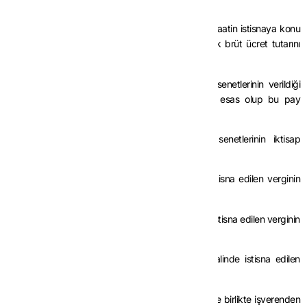
şirketi niteliğini haiz olması gerekmektedir.
(2) Pay senetleri verilmek suretiyle sağlanan menfaatin istisnaya konu
edilecek kısmı, hizmet erbabının o yıldaki bir yıllık brüt ücret tutarını
aşamayacaktır.
(3) Söz konusu istisnanın hizmet erbabına pay senetlerinin verildiği
tarihin içinde bulunduğu dönemde uygulanması esas olup bu pay
senetlerinin belirli bir süre elde tutulması şarttır.
Hizmet erbabı tarafından iktisap edilen pay senetlerinin iktisap
tarihinden itibaren;
-Üç tam yıl içerisinde elden çıkarılması halinde istisna edilen verginin
tamamı,
-Dört ila altı yıl içerisinde elden çıkarılması halinde istisna edilen verginin
%75’i,
-Yedi ila on iki yıl içerisinde elden çıkarılması halinde istisna edilen
verginin %25’i,
vergi ziyaı cezası uygulanmaksızın gecikme faizi ile birlikte işverenden