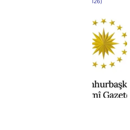
Gelir Vergisi Genel Tebliği (Seri No: 326)
27.09.2024 Tarihli 32675 Sayılı Resmi Gazete
TEBLİĞ