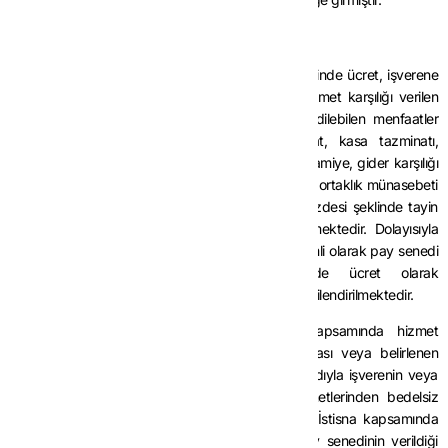
İstisnanın kapsamı
MADDE 3-
(1) 193 sayılı Kanunun 61 inci maddesinde ücret, işverene
tabi belirli bir işyerine bağlı olarak çalışanlara hizmet karşılığı verilen
para ve ayınlarla sağlanan ve para ile temsil edilebilen menfaatler
olarak tanımlanmıştır. Ücretin ödenek, tazminat, kasa tazminatı,
tahsisat, zam, avans, aidat, huzur hakkı, prim, ikramiye, gider karşılığı
veya başka adlar altında ödenmiş olması veya bir ortaklık münasebeti
niteliğinde olmamak şartı ile kazancın belli bir yüzdesi şeklinde tayin
edilmiş bulunması ücretin mahiyetini değiştirmemektedir. Dolayısıyla
işverenlerce hizmet erbabına bedelsiz veya indirimli olarak pay senedi
verilmek suretiyle sağlanan menfaatler de ücret olarak
değerlendirilmekte ve ücret hükümlerine göre vergilendirilmektedir.
(2) Hizmet erbabıyla yapılan sözleşmeler kapsamında hizmet
erbabına, belirli bir süre işverene bağlı çalışılması veya belirlenen
performans ve benzeri kriterlerin sağlanması kaydıyla işverenin veya
aynı şirketler topluluğundaki şirketlerin pay senetlerinden bedelsiz
veya indirimli satın alma hakkı verilebilmektedir. İstisna kapsamında
pay senedinin bedelsiz verildiği durumlarda pay senedinin verildiği