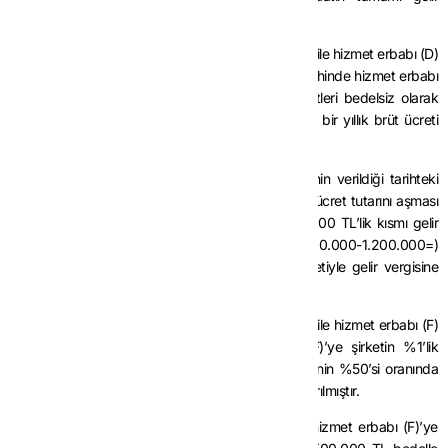
vergisinden istisna edilecektir.
Örnek 2:
Teknogirişim şirketi niteliğini haiz (C) A.Ş. ile hizmet erbabı (D)
arasında yapılan sözleşme uyarınca 10/6/2025 tarihinde hizmet erbabı
(D)’ye rayiç değeri 1.500.000 TL olan pay senetleri bedelsiz olarak
verilmiştir. Hizmet erbabı (D)’nin 2025 yılına ilişkin bir yıllık brüt ücreti
1.200.000 TL olarak tespit edilmiştir.
Buna göre, bedelsiz olarak verilen pay senetlerinin verildiği tarihteki
rayiç bedelinin hizmet erbabı (D)’nin bir yıllık brüt ücret tutarını aşması
nedeniyle, bu şekilde sağlanan menfaatin 1.200.000 TL’lik kısmı gelir
vergisinden istisna edilecektir. Bu tutarı aşan (1.500.000-1.200.000=)
300.000 TL’lik kısım ise brüte iblağ edilmek suretiyle gelir vergisine
tabi tutulacaktır.
Örnek 3:
Teknogirişim şirketi niteliğini haiz (E) A.Ş. ile hizmet erbabı (F)
arasında yapılan sözleşmede, hizmet erbabı (F)’ye şirketin %1’lik
hissesini temsil eden pay senetlerinin rayiç değerinin %50’si oranında
indirimli olarak satın alma hakkı tanınması kararlaştırılmıştır.
Bu sözleşme kapsamında, 29/9/2025 tarihinde hizmet erbabı (F)’ye