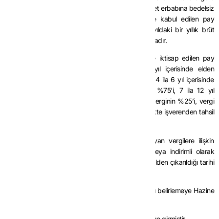
teknogirişim şirketi niteliğini haiz işverenlerce hizmet erbabına bedelsiz
veya indirimli olarak verilen ve ücret niteliğinde kabul edilen pay
senetlerinin, verildiği tarihteki rayiç değerinin o yıldaki bir yıllık brüt
ücret tutarını aşmayan kısmı gelir vergisinden istisnadır.
Şu kadar ki hizmet erbabı tarafından bu şekilde iktisap edilen pay
senetlerinin; iktisap tarihinden itibaren 3 tam yıl içerisinde elden
çıkarılması halinde istisna edilen verginin tamamı, 4 ila 6 yıl içerisinde
elden çıkarılması halinde istisna edilen verginin %75’i, 7 ila 12 yıl
içerisinde elden çıkarılması halinde istisna edilen verginin %25’i, vergi
ziyaı cezası uygulanmaksızın gecikme faizi ile birlikte işverenden tahsil
edilir.
Bu şekilde istisna nedeniyle zamanında alınmayan vergilere ilişkin
zamanaşımı süresi, hizmet erbabına bedelsiz veya indirimli olarak
verilen pay senetlerinin hizmet erbabı tarafından elden çıkarıldığı tarihi
takip eden takvim yılı başından itibaren başlar.
Bu maddenin uygulanmasına ilişkin usul ve esasları belirlemeye Hazine
ve Maliye Bakanlığı yetkilidir.”
(2) Söz konusu hüküm 2/8/2024 tarihinde yürürlüğe girmiştir.