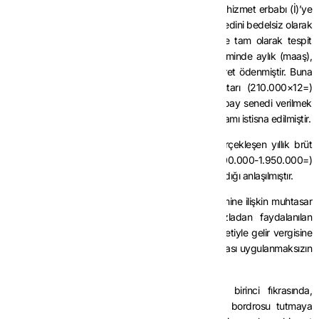
Örnek 5:
Teknogirişim şirketi niteliğini haiz (I) A.Ş. hizmet erbabı (İ)’ye
11/3/2025 tarihi itibarıyla 2.000.000 TL’lik pay senedini bedelsiz olarak
vermiştir. 2025 yılına ilişkin brüt ücreti bu tarihte tam olarak tespit
edilemeyen hizmet erbabı (İ)’ye Mart 2025 döneminde aylık (maaş),
fazla mesai ve prim olmak üzere 210.000 TL ücret ödenmiştir. Buna
göre istisnaya konu edilebilecek brüt ücret tutarı (210.000×12=)
2.520.000 TL olarak dikkate alınmış ve bedelsiz pay senedi verilmek
suretiyle sağlanan 2.000.000 TL’lik menfaatin tamamı istisna edilmiştir.
2025 yılı sonu itibarıyla hizmet erbabı (İ)’nin gerçekleşen yıllık brüt
ücretinin 1.950.000 TL olduğu tespit edilmiş, (2.000.000-1.950.000=)
50.000 TL tutarında istisnadan fazladan faydalanıldığı anlaşılmıştır.
Bu durumda, işveren tarafından Mart 2025 dönemine ilişkin muhtasar
ve prim hizmet beyannamesi düzeltilerek, fazladan faydalanılan
50.000 TL’lik istisna tutarı brüte iblağ edilmek suretiyle gelir vergisine
tabi tutulacak ve hesaplanan vergi, vergi ziyaı cezası uygulanmaksızın
gecikme faiziyle tahsil edilecektir.
(3) 213 sayılı Kanunun 238 inci maddesinin birinci fıkrasında,
işverenlerin her ay ödedikleri ücretler için ücret bordrosu tutmaya