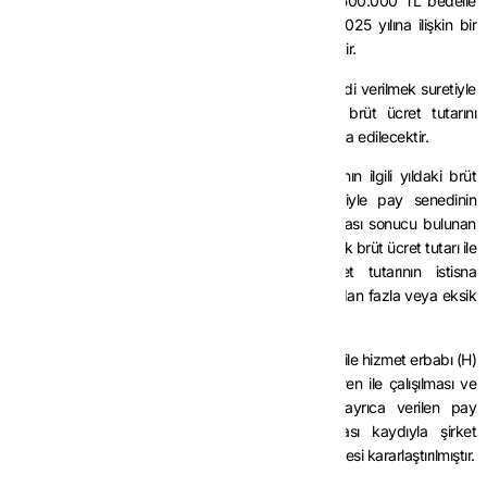
rayiç değeri 5.000.000 TL olan pay senetleri 2.500.000 TL bedelle
indirimli olarak verilmiştir. Hizmet erbabı (F)’nin 2025 yılına ilişkin bir
yıllık brüt ücreti 3.000.000 TL olarak tespit edilmiştir.
Buna göre, hizmet erbabı (F)’ye indirimli pay senedi verilmek suretiyle
sağlanan 2.500.000 TL’lik menfaatin bir yıllık brüt ücret tutarını
aşmaması nedeniyle tamamı gelir vergisinden istisna edilecektir.
(2) Pay senedinin verildiği tarihte hizmet erbabının ilgili yıldaki brüt
ücretinin tam olarak tespit edilememesi nedeniyle pay senedinin
verildiği aydaki brüt ücret tutarının 12 ile çarpılması sonucu bulunan
tutar, yıl sonunda hizmet erbabının gerçekleşen yıllık brüt ücret tutarı ile
karşılaştırılacaktır. Yıllık gerçekleşen brüt ücret tutarının istisna
kapsamında dikkate alınan yıllık brüt ücret tutarından fazla veya eksik
olması halinde gerekli düzeltme işlemi yapılacaktır.
Örnek 4:
Teknogirişim şirketi niteliğini haiz (G) A.Ş. ile hizmet erbabı (H)
arasında yapılan sözleşmede, belirli bir süre işveren ile çalışılması ve
belirlenen performans kriterlerinin sağlanması, ayrıca verilen pay
senetlerinin 12 yıldan önce elden çıkarılmaması kaydıyla şirket
hisselerinden belirlenen miktarda pay senedi verilmesi kararlaştırılmıştır.