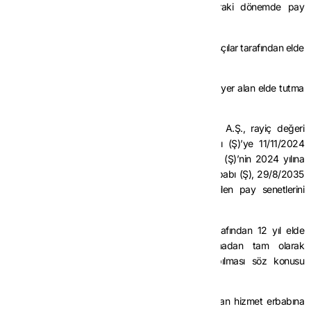
– İşten ayrılması halinde işten ayrıldıktan sonraki dönemde pay
senetlerini elinde tuttuğu süreler ile
– Vefat etmesi halinde ise bu pay senetlerinin mirasçılar tarafından elde
tutulduğu süreler,
bu Tebliğin 4 üncü maddesinin üçüncü fıkrasında yer alan elde tutma
sürelerinin hesabında dikkate alınacaktır.
Örnek 10:
Teknogirişim şirketi niteliğini haiz (S) A.Ş., rayiç değeri
850.000 TL olan pay senetlerini, hizmet erbabı (Ş)’ye 11/11/2024
tarihinde bedelsiz olarak vermiştir. Hizmet erbabı (Ş)’nin 2024 yılına
ilişkin yıllık brüt ücreti 1.200.000 TL’dir. Hizmet erbabı (Ş), 29/8/2035
tarihinde işten ayrılmış olup istisnaya konu edilen pay senetlerini
18/12/2037 tarihinde elden çıkarmıştır.
Söz konusu pay senetleri hizmet erbabı (Ş) tarafından 12 yıl elde
tutulduktan sonra elden çıkarıldığından istisnadan tam olarak
faydalanılabilecek ve gelir vergisi tarhiyatı yapılması söz konusu
olmayacaktır.
(9) 193 sayılı Kanunun 17 nci maddesinde yer alan hizmet erbabına