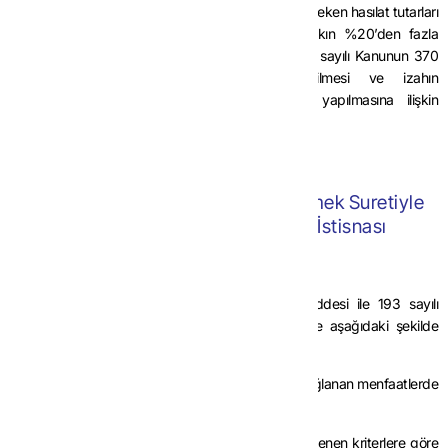
hasılatlardan yola çıkarak hesaplanacak olması gereken hasılat tutarları
ile beyan ettikleri hasılat tutarları arasındaki farkın %20’den fazla
olması durumunda bahsi geçen mükelleflerin 213 sayılı Kanunun 370
inci maddesi uyarınca izaha davet edilmesi ve izahın
değerlendirilmesinin mezkûr madde uyarınca yapılmasına ilişkin
açıklamalar bu Tebliğin kapsamını oluşturmaktadır.
İKİNCİ BÖLÜM
Hizmet Erbabına Pay Senedi Verilmek Suretiyle
Sağlanan Menfaatlerde Ücret İstisnası
Yasal düzenleme
MADDE 2-
(1) 7524 sayılı Kanunun 2 nci maddesi ile 193 sayılı
Kanunun mülga 17 nci maddesi başlığıyla birlikte aşağıdaki şekilde
yeniden düzenlenmiştir.
“Hizmet erbabına pay senedi verilmek suretiyle sağlanan menfaatlerde
ücret istisnası
MADDE 17- Sanayi ve Teknoloji Bakanlığınca belirlenen kriterlere göre