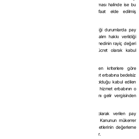
tarih, indirimli pay senedi satın alma hakkı tanınması halinde ise bu
hakkın fiilen kullanıldığı tarih itibarıyla menfaat elde edilmiş
sayılmaktadır.
(3) Hizmet erbabına bedelsiz pay senedi verildiği durumlarda pay
senedinin rayiç değeri, pay senedinin indirimli alım hakkı verildiği
durumlarda ise hakkın kullanıldığı tarihteki pay senedinin rayiç değeri
ile hizmet erbabına maliyeti arasındaki fark, ücret olarak kabul
edilmektedir.
(4) Sanayi ve Teknoloji Bakanlığınca belirlenen kriterlere göre
teknogirişim şirketi niteliğini haiz işverenlerce hizmet erbabına bedelsiz
veya indirimli olarak verilen ve ücret niteliğinde olduğu kabul edilen
pay senetlerinin, verildiği tarihteki rayiç değerinin hizmet erbabının o
yıldaki bir yıllık brüt ücret tutarını aşmayan kısmı gelir vergisinden
istisnadır.
(5) Hizmet erbabına bedelsiz veya indirimli olarak verilen pay
senetlerinin rayiç değerinin tespitinde, 213 sayılı Kanunun mükerrer
266 ncı maddesi uyarınca söz konusu pay senetlerinin değerleme
günündeki normal alım satım değeri esas alınacaktır.