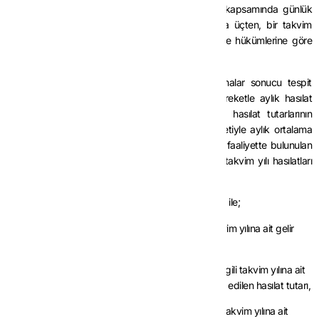
yönelik, Vergi Usul Kanununun 127 nci maddesi kapsamında günlük
hasılat tutarlarını tespit etmek amacıyla bir ayda üçten, bir takvim
yılında on ikiden az olmamak kaydıyla bu madde hükümlerine göre
işlem tesis edilmek üzere yoklama yapılabilir.
Birinci fıkra kapsamında İdarece yapılan yoklamalar sonucu tespit
edilen günlük hasılat tutarları ortalamasından hareketle aylık hasılat
tutarı hesaplanır. Bu şekilde tespit edilen aylık hasılat tutarlarının
toplamı, tespit yapılan ay sayısına bölünmek suretiyle aylık ortalama
hasılat tutarı belirlenir. Aylık ortalama hasılat tutarı, faaliyette bulunulan
ay sayısı ile çarpılmak suretiyle mükelleflerin ilgili takvim yılı hasılatları
tespit edilir.
İkinci fıkra kapsamında tespit edilen hasılat tutarları ile;
a) Bilanço esasına göre defter tutanlar için ilgili takvim yılına ait gelir
tablosunda yer alan brüt satış tutarı,
b) İşletme hesabı esasına göre defter tutanlar için ilgili takvim yılına ait
işletme hesap özetinde yer alan dönem içinde elde edilen hasılat tutarı,
c) Serbest meslek kazanç defteri tutanlar için ilgili takvim yılına ait