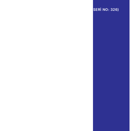
ANA SAYFA
-
GELIR VERGISI GENEL TEBLIĞI (SERI NO: 326)