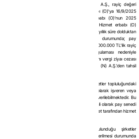
Örnek 8:
Teknogirişim şirketi niteliğini haiz (N) A.Ş., rayiç değeri
1.000.000 TL olan pay senetlerini, hizmet erbabı (O)’ya 16/9/2025
tarihinde bedelsiz olarak vermiştir. Hizmet erbabı (O)’nun 2025
yılındaki bir yıllık brüt ücreti 1.080.000 TL’dir. Hizmet erbabı (O)
tarafından pay senetlerinin 4/11/2031 tarihinde (altı yıllık süre dolduktan
sonra yedinci yıl içerisinde) elden çıkarılması durumunda; pay
senetlerinin hizmet erbabı (O)’ya verildiği yıldaki 1.000.000 TL’lik rayiç
bedeli üzerinden hesaplanan ve istisna uygulaması nedeniyle
zamanında alınmayan gelir vergisinin %25’lik kısmı vergi ziyaı cezası
uygulanmaksızın gecikme faizi ile birlikte işveren (N) A.Ş.’den tahsil
edilecektir.
(6) Hizmet erbabına, işverenin dahil olduğu şirketler topluluğundaki
şirketlerin pay senetleri, bedelsiz veya indirimli olarak işveren veya
şirketler topluluğundaki diğer şirketler tarafından verilebilmektedir. Bu
durumlarda hizmet erbabına bedelsiz veya indirimli olarak pay senedi
verilmek suretiyle sağlanan menfaatler, işveren şirket tarafından hizmet
erbabına ödenen ücret olarak kabul edilecektir.
Hizmet erbabına, işverenin de içinde bulunduğu şirketler
topluluğundaki diğer şirketlerin pay senetlerinin verilmesi durumunda