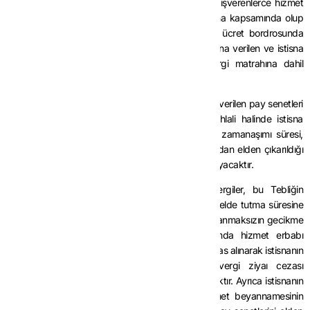
mecbur oldukları hükme bağlanmıştır. Dolayısıyla, işverenlerce hizmet
erbabına verilen pay senetlerinin tamamının, istisna kapsamında olup
olmadığına bakılmaksızın rayiç değeri üzerinden ücret bordrosunda
gösterilmesi gerekmektedir. Ancak, hizmet erbabına verilen ve istisna
kapsamında olan pay senetlerinin bedelleri vergi matrahına dahil
edilmeyecektir.
(4) Hizmet erbabına bedelsiz veya indirimli olarak verilen pay senetleri
dolayısıyla yararlanılan istisnaya ilişkin şartların ihlali halinde istisna
uygulaması nedeniyle alınmayan vergilere ilişkin zamanaşımı süresi,
söz konusu pay senetlerinin hizmet erbabı tarafından elden çıkarıldığı
tarihi takip eden takvim yılı başından itibaren başlayacaktır.
(5) İstisna uygulaması nedeniyle alınmayan vergiler, bu Tebliğin
dördüncü maddesinin üçüncü fıkrasında yer alan elde tutma süresine
ilişkin şartların ihlali halinde vergi ziyaı cezası uygulanmaksızın gecikme
faiziyle işverenden tahsil edilecektir. Bu durumda hizmet erbabı
tarafından pay senetlerinin elden çıkarıldığı tarih esas alınarak istisnanın
uygulandığı döneme ilişkin vergi dairesince vergi ziyaı cezası
kesilmeksizin gerekli gelir vergisi tarhiyatı yapılacaktır. Ayrıca istisnanın
uygulandığı döneme ait muhtasar ve prim hizmet beyannamesinin