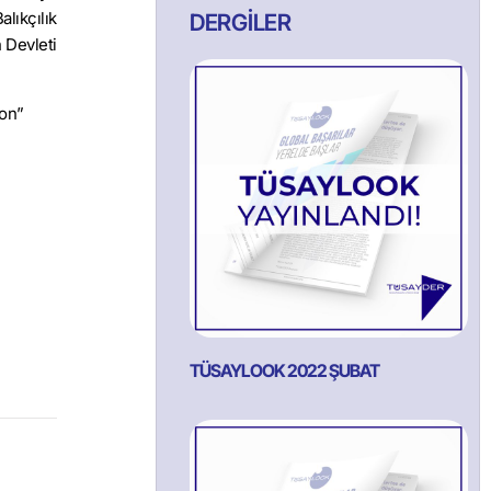
lıkçılık
DERGİLER
n Devleti
Ton”
TÜSAYLOOK 2022 ŞUBAT