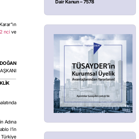
Dair Kanun – 7578
Karar”ın
2 nci
ve
ERDOĞAN
AŞKANI
KLİK
halatında
tin Adına
blo l’in
 Türkiye