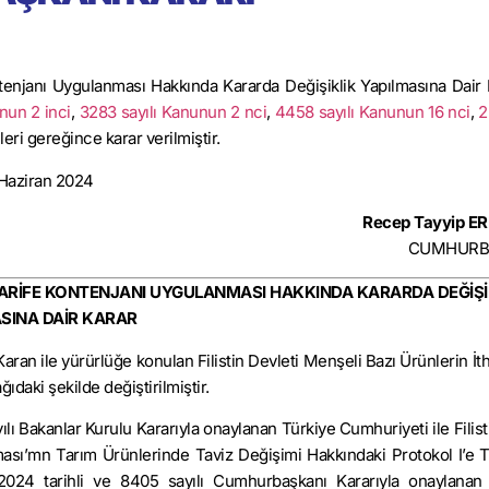
Kontenjanı Uygulanması Hakkında Kararda Değişiklik Yapılmasına Dair 
nun 2 inci
,
3283 sayılı Kanunun 2 nci
,
4458 sayılı Kanunun 16 nci
,
2
ri gereğince karar verilmiştir.
Haziran 2024
Recep Tayyip 
CUMHURB
A TARİFE KONTENJANI UYGULANMASI HAKKINDA KARARDA DEĞİŞİ
SINA DAİR KARAR
Karan ile yürürlüğe konulan Filistin Devleti Menşeli Bazı Ürünlerin İt
daki şekilde değiştirilmiştir.
yılı Bakanlar Kurulu Kararıyla onaylanan Türkiye Cumhuriyeti ile Filis
ması’mn Tarım Ürünlerinde Taviz Değişimi Hakkındaki Protokol I’e Ta
/2024 tarihli ve 8405 sayılı Cumhurbaşkanı Kararıyla onaylanan