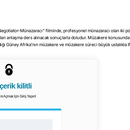
egotiator-Münazaracı” filminde, profesyonel münazaracı olan iki po
kları anlaşma ders alınacak sonuçlarla doludur. Müzakere konusunda
ldığı Güney Afrika’nın müzakere ve müzakere süreci büyük ustalıkla i
erik kilitli
dini Açmak İçin Giriş Yapın!