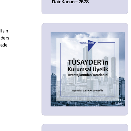
Dair Kanun – 7578
lisin
 ders
fade