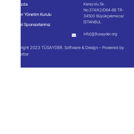
Hakkımızda
Karayolu Sk.
No:374/K2/D64-69 TR-
Tüsayder Yönetim Kurulu
34500 Büyükçekmece/
İSTANBUL
Kurumsal Sponsorlarımız
info[@]tusayder.org
© Copyright 2023 TÜSAYDER. Software & Design – Powered by
Much Better