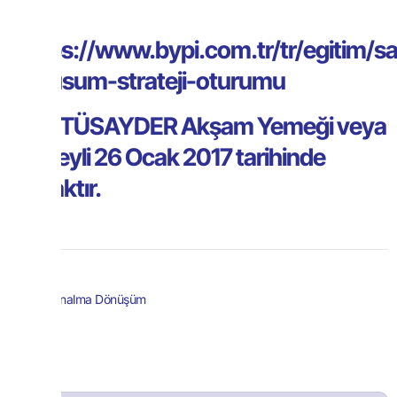
Link
: https://www.bypi.com.tr/tr/egitim/s
donusum-strateji-oturumu
Not : TÜSAYDER Akşam Yemeği veya
Kokteyli 26 Ocak 2017 tarihinde
olacaktır.
Satınalma Dönüşüm