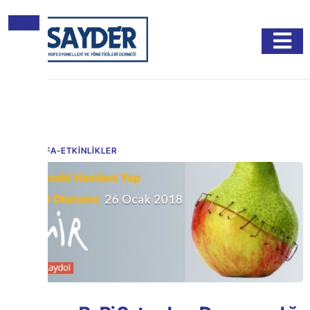
X
ANA SAYFA
-
ETKİNLİKLER