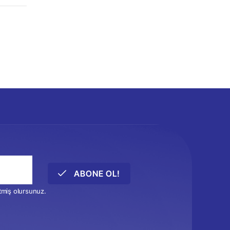
ABONE OL!
etmiş olursunuz.