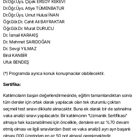
Dr.Öğr.Üys. Çiçek ERSOY KEKEVİ
Dr.Öğr.Üys. Atiye TÜMENBATUR
Dr.Öğr.Üys. Umut Hulusi İNAN
Öğr.Gör.Dr. Cahit Ali BAYRAKTAR
Öğr.Gör.Dr. Murat DURUCU
Dr. İsmail KARAKIŞ
Dr. Mehmet SARIDOĞAN
Dr. Sevgi YILMAZ
Birol KANBİR
Ufuk BENDEŞ
(*) Programda ayrıca konuk konuşmacılar olabilecektir.
Sertifika:
Katılımcıların başarı değerlendirmesinde, eğitim tamamlandıktan sonra
tüm dersler için ortak olarak yapılacak olan tek oturumlu çoktan
seçmeli test sınavı dikkate alınacaktır. Buna ek olarak bir de satınalma
vaka analizi sınavı yapılacaktır. Bir katılımcının “Uzmanlık Sertifikası”
almaya hak kazanabilmesi için öncelikle, derslere en az %70 devam
etmiş olması ve ilgili sınavlardan (test ve vaka analizi) ayrı ayrı başarılı
olması (100 üzerinden en az 50 not alması) gerekmektedir.