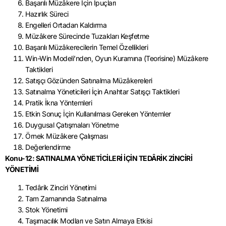
Başarılı Müzâkere İçin İpuçları
Hazırlık Süreci
Engelleri Ortadan Kaldırma
Müzâkere Sürecinde Tuzakları Keşfetme
Başarılı Müzâkerecilerin Temel Özellikleri
Win-Win Modeli’nden, Oyun Kuramına (Teorisine) Müzâkere
Taktikleri
Satışçı Gözünden Satınalma Müzâkereleri
Satınalma Yöneticileri İçin Anahtar Satışçı Taktikleri
Pratik İkna Yöntemleri
Etkin Sonuç İçin Kullanılması Gereken Yöntemler
Duygusal Çatışmaları Yönetme
Örnek Müzâkere Çalışması
Değerlendirme
Konu-12: SATINALMA YÖNETİCİLERİ İÇİN TEDÂRİK ZİNCİRİ
YÖNETİMİ
Tedârik Zinciri Yönetimi
Tam Zamanında Satınalma
Stok Yönetimi
Taşımacılık Modları ve Satın Almaya Etkisi