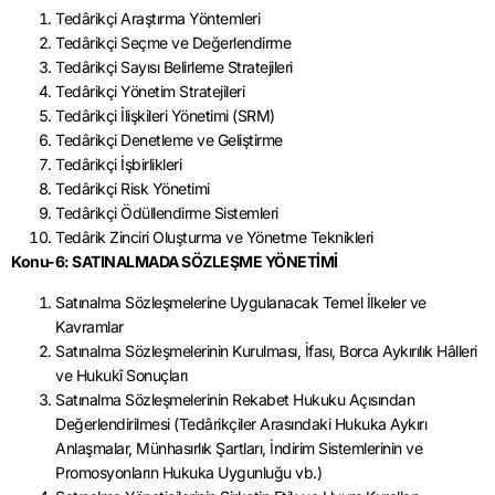
Tedârikçi Araştırma Yöntemleri
Tedârikçi Seçme ve Değerlendirme
Tedârikçi Sayısı Belirleme Stratejileri
Tedârikçi Yönetim Stratejileri
Tedârikçi İlişkileri Yönetimi (SRM)
Tedârikçi Denetleme ve Geliştirme
Tedârikçi İşbirlikleri
Tedârikçi Risk Yönetimi
Tedârikçi Ödüllendirme Sistemleri
Tedârik Zinciri Oluşturma ve Yönetme Teknikleri
Konu-6: SATINALMADA SÖZLEŞME YÖNETİMİ
Satınalma Sözleşmelerine Uygulanacak Temel İlkeler ve
Kavramlar
Satınalma Sözleşmelerinin Kurulması, İfası, Borca Aykırılık Hâlleri
ve Hukukî Sonuçları
Satınalma Sözleşmelerinin Rekabet Hukuku Açısından
Değerlendirilmesi (Tedârikçiler Arasındaki Hukuka Aykırı
Anlaşmalar, Münhasırlık Şartları, İndirim Sistemlerinin ve
Promosyonların Hukuka Uygunluğu vb.)