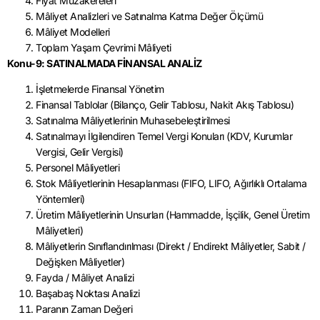
Fiyat Müzâkereleri
Mâliyet Analizleri ve Satınalma Katma Değer Ölçümü
Mâliyet Modelleri
Toplam Yaşam Çevrimi Mâliyeti
Konu-9: SATINALMADA FİNANSAL ANALİZ
İşletmelerde Finansal Yönetim
Finansal Tablolar (Bilanço, Gelir Tablosu, Nakit Akış Tablosu)
Satınalma Mâliyetlerinin Muhasebeleştirilmesi
Satınalmayı İlgilendiren Temel Vergi Konuları (KDV, Kurumlar
Vergisi, Gelir Vergisi)
Personel Mâliyetleri
Stok Mâliyetlerinin Hesaplanması (FIFO, LIFO, Ağırlıklı Ortalama
Yöntemleri)
Üretim Mâliyetlerinin Unsurları (Hammadde, İşçilik, Genel Üretim
Mâliyetleri)
Mâliyetlerin Sınıflandırılması (Direkt / Endirekt Mâliyetler, Sabit /
Değişken Mâliyetler)
Fayda / Mâliyet Analizi
Başabaş Noktası Analizi
Paranın Zaman Değeri