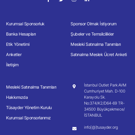
Kurumsal Sponsorluk
Sponsor Olmak İstiyorum
Banka Hesapları
Şubeler ve Temsilcilikler
Etik Yönetimi
Mesleki Satınalma Tanımları
Anketler
Satınalma Meslek Ücret Anketi
İletişim
İstanbul Outlet Park AVM
Mesleki Satınalma Tanımları
Cumhuriyet Mah. D-100
Hakkımızda
Karayolu Sk.
No:374/K2/D64-69 TR-
Tüsayder Yönetim Kurulu
34500 Büyükçekmece/
İSTANBUL
Kurumsal Sponsorlarımız
info[@]tusayder.org