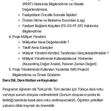
(PERT) Hakkında Bilgilendirme ve Olasılık
Değerlendirmesi.
Faaliyetlerin Öncelik-Sonralık İlişkileri
Önden Gitme ve Bekleme Durumları (Lag)
Faaliyet Bağlantı Koşulları (FS-SS-FF-SF) Hakkında
Bilgilendirme
Proje Mâliyet Yönetimi
Mâliyetler Nasıl Değerlendirilir ?
Teklif Alma Süreçleri
Mâliyet Yönetimi Kim(ler) Tarafından Gerçekleştirilmelidir ?
Mâliyet Yönetiminde Kullanılabilecek Yöntemler
(Kazanılmış Değer Analizi, Paranın Zaman Değeri)
Proje Yönetiminde Kullanılan Yazılımlar (MS Project)
Bilgilendirme ve Örnek Gösterim
Ders Dili, Ders Notları ve Kaynaklar:
Programın öğrenim dili Türkçe’dir. Tüm dersler için Türkçe ders notu
ve/veya sunum dosyası verilmektedir (Sunum dosyası e-posta ile
iletildiği takdirde basılı ders notu verilmeyecektir). Öğretim yetkilileri
yabancı dilde kaynak da önerebilir.