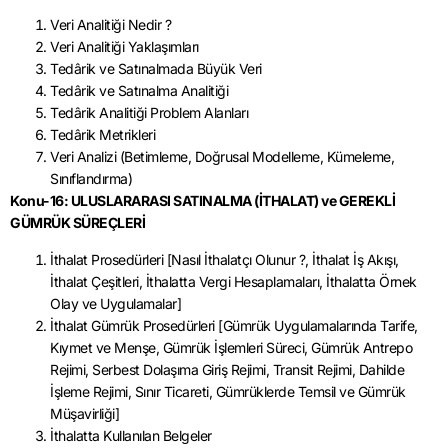
Veri Analitiği Nedir ?
Veri Analitiği Yaklaşımları
Tedârik ve Satınalmada Büyük Veri
Tedârik ve Satınalma Analitiği
Tedârik Analitiği Problem Alanları
Tedârik Metrikleri
Veri Analizi (Betimleme, Doğrusal Modelleme, Kümeleme,
Sınıflandırma)
Konu-16: ULUSLARARASI SATINALMA (İTHALAT) ve GEREKLİ
GÜMRÜK SÜREÇLERİ
İthalat Prosedürleri [Nasıl İthalatçı Olunur ?, İthalat İş Akışı,
İthalat Çeşitleri, İthalatta Vergi Hesaplamaları, İthalatta Örnek
Olay ve Uygulamalar]
İthalat Gümrük Prosedürleri [Gümrük Uygulamalarında Tarife,
Kıymet ve Menşe, Gümrük İşlemleri Süreci, Gümrük Antrepo
Rejimi, Serbest Dolaşıma Giriş Rejimi, Transit Rejimi, Dahilde
İşleme Rejimi, Sınır Ticareti, Gümrüklerde Temsil ve Gümrük
Müşavirliği]
İthalatta Kullanılan Belgeler