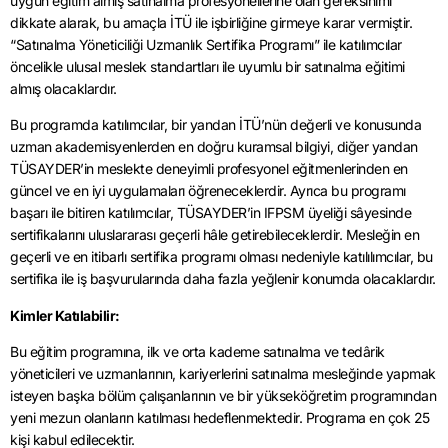
uygun eğitim almış satınalma profesyonellerine olan gereksinimi
dikkate alarak, bu amaçla İTÜ ile işbirliğine girmeye karar vermiştir.
“Satınalma Yöneticiliği Uzmanlık Sertifika Programı” ile katılımcılar
öncelikle ulusal meslek standartları ile uyumlu bir satınalma eğitimi
almış olacaklardır.
Bu programda katılımcılar, bir yandan İTÜ’nün değerli ve konusunda
uzman akademisyenlerden en doğru kuramsal bilgiyi, diğer yandan
TÜSAYDER’in meslekte deneyimli profesyonel eğitmenlerinden en
güncel ve en iyi uygulamaları öğreneceklerdir. Ayrıca bu programı
başarı ile bitiren katılımcılar, TÜSAYDER’in IFPSM üyeliği sâyesinde
sertifikalarını uluslararası geçerli hâle getirebileceklerdir. Mesleğin en
geçerli ve en itibarlı sertifika programı olması nedeniyle katılılımcılar, bu
sertifika ile iş başvurularında daha fazla yeğlenir konumda olacaklardır.
Kimler Katılabilir:
Bu eğitim programına, ilk ve orta kademe satınalma ve tedârik
yöneticileri ve uzmanlarının, kariyerlerini satınalma mesleğinde yapmak
isteyen başka bölüm çalışanlarının ve bir yükseköğretim programından
yeni mezun olanların katılması hedeflenmektedir. Programa en çok 25
kişi kabul edilecektir.