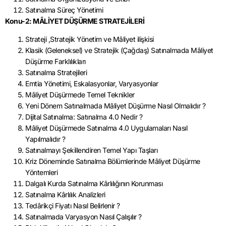
Satınalma Süreç Yönetimi
Konu-2: MÂLİYET DÜŞÜRME STRATEJİLERİ
Strateji ,Stratejik Yönetim ve Mâliyet ilişkisi
Klasik (Geleneksel) ve Stratejik (Çağdaş) Satınalmada Mâliyet
Düşürme Farklılıkları
Satınalma Stratejileri
Emtia Yönetimi, Eskalasyonlar, Varyasyonlar
Mâliyet Düşürmede Temel Teknikler
Yeni Dönem Satınalmada Mâliyet Düşürme Nasıl Olmalıdır ?
Dijital Satınalma: Satınalma 4.0 Nedir ?
Mâliyet Düşürmede Satınalma 4.0 Uygulamaları Nasıl
Yapılmalıdır ?
Satınalmayı Şekillendiren Temel Yapı Taşları
Kriz Döneminde Satınalma Bölümlerinde Mâliyet Düşürme
Yöntemleri
Dalgalı Kurda Satınalma Kârlılığının Korunması
Satınalma Kârlılık Analizleri
Tedârikçi Fiyatı Nasıl Belirlenir ?
Satınalmada Varyasyon Nasıl Çalışılır ?