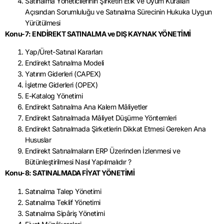
Satınalma Yöneticilerinin Şirketin Etik ve Uyum Kuralları
Açısından Sorumluluğu ve Satınalma Sürecinin Hukuka Uygun
Yürütülmesi
Konu-7: ENDİREKT SATINALMA ve DIŞ KAYNAK YÖNETİMİ
Yap/Üret-Satınal Kararları
Endirekt Satınalma Modeli
Yatırım Giderleri (CAPEX)
İşletme Giderleri (OPEX)
E-Katalog Yönetimi
Endirekt Satınalma Ana Kalem Mâliyetler
Endirekt Satınalmada Mâliyet Düşürme Yöntemleri
Endirekt Satınalmada Şirketlerin Dikkat Etmesi Gereken Ana
Hususlar
Endirekt Satınalmaların ERP Üzerinden İzlenmesi ve
Bütünleştirilmesi Nasıl Yapılmalıdır ?
Konu-8: SATINALMADA FİYAT YÖNETİMİ
Satınalma Talep Yönetimi
Satınalma Teklif Yönetimi
Satınalma Sipâriş Yönetimi