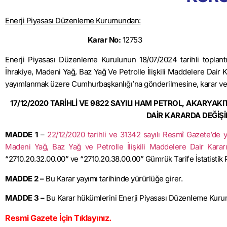
Enerji Piyasası Düzenleme Kurumundan:
Karar No:
12
Enerji Piyasası Düzenleme Kurulunun 18/07/2024 tarihli toplantı
İhrakiye, Madeni Yağ, Baz Yağ Ve Petrolle İlişkili Maddelere Dair 
yayımlanmak üzere Cumhurbaşkanlığı’na gönderilmesine, karar veri
17/12/2020 TARİHLİ VE 9822 SAYILI HAM PETROL, AKARYAKI
DAİR KARARDA DEĞİŞİ
MADDE 1
–
22/12/2020 tarihli ve 31342 sayılı Resmî Gazete’de ya
Madeni Yağ, Baz Yağ ve Petrolle İlişkili Maddelere Dair Karar
“2710.20.32.00.00” ve “2710.20.38.00.00” Gümrük Tarife İstatistik 
MADDE 2 –
Bu Karar yayımı tarihinde yürürlüğe girer.
MADDE 3 –
Bu Karar hükümlerini Enerji Piyasası Düzenleme Kuru
Resmi Gazete İçin Tıklayınız.