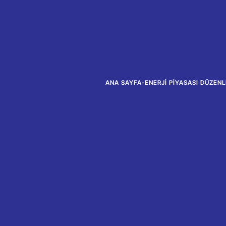
ANA SAYFA
-
ENERJI PIYASASI DÜZEN