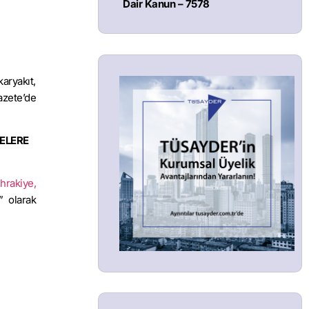
Dair Kanun – 7578
aryakıt,
azete’de
DELERE
hrakiye,
” olarak