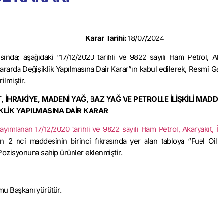
753
Karar Tarihi:
18/07/2024
sında; aşağıdaki “17/12/2020 tarihli ve 9822 sayılı Ham Petrol, Ak
Kararda Değişiklik Yapılmasına Dair Karar”ın kabul edilerek, Resmi G
lmiştir.
T, İHRAKİYE, MADENİ YAĞ, BAZ YAĞ VE PETROLLE İLİŞKİLİ MAD
KLİK YAPILMASINA DAİR KARAR
yımlanan 17/12/2020 tarihli ve 9822 sayılı Ham Petrol, Akaryakıt, İ
ı
n 2 nci maddesinin birinci fıkrasında yer alan tabloya “Fuel Oil
Pozisyonuna sahip ürünler eklenmiştir.
mu Başkanı yürütür.