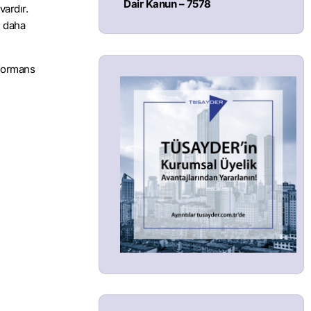
Dair Kanun – 7578
vardır.
n daha
rformans