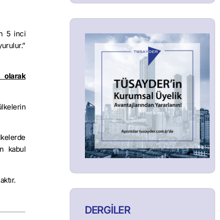
in 5 inci
urulur.”
 olarak
lkelerin
lkelerde
an kabul
ktır.
DERGİLER