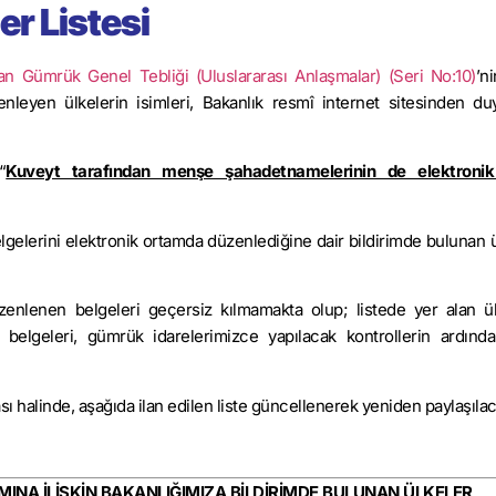
er Listesi
an Gümrük Genel Tebliği (Uluslararası Anlaşmalar) (Seri No:10)
’n
nleyen ülkelerin isimleri, Bakanlık resmî internet sitesinden duy
“
Kuveyt tarafından menşe şahadetnamelerinin de elektronik
gelerini elektronik ortamda düzenlediğine dair bildirimde bulunan ü
enlenen belgeleri geçersiz kılmamakta olup; listede yer alan ü
lgeleri, gümrük idarelerimizce yapılacak kontrollerin ardınd
ı halinde, aşağıda ilan edilen liste güncellenerek yeniden paylaşılaca
INA İLİŞKİN BAKANLIĞIMIZA BİLDİRİMDE BULUNAN ÜLKELER