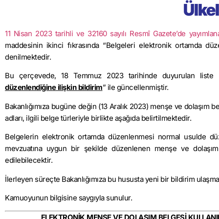
Ülkel
11 Nisan 2023 tarihli ve 32160 sayılı Resmî Gazete’de yayımlan
maddesinin ikinci fıkrasında “Belgeleri elektronik ortamda düze
denilmektedir.
Bu çerçevede, 18 Temmuz 2023 tarihinde duyurulan liste 
düzenlendiğine ilişkin bildirim
” ile güncellenmiştir.
Bakanlığımıza bugüne değin (13 Aralık 2023) menşe ve dolaşım bel
adları, ilgili belge türleriyle birlikte aşağıda belirtilmektedir.
Belgelerin elektronik ortamda düzenlenmesi normal usulde düz
mevzuatına uygun bir şekilde düzenlenen menşe ve dolaşım be
edilebilecektir.
İlerleyen süreçte Bakanlığımıza bu hususta yeni bir bildirim ulaşmas
Kamuoyunun bilgisine saygıyla sunulur.
ELEKTRONİK MENŞE VE DOLAŞIM BELGESİ KULLANIM