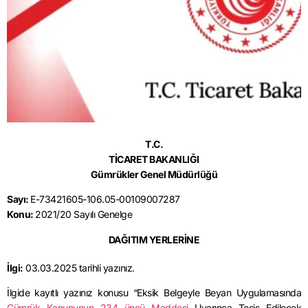
T.C.
TİCARET BAKANLIĞI
Gümrükler Genel Müdürlüğü
Sayı:
E-73421605-106.05-00109007287
Konu:
2021/20 Sayılı Genelge
DAĞITIM YERLERİNE
İlgi:
03.03.2025 tarihli yazınız.
İlgide kayıtlı yazınız konusu “Eksik Belgeyle Beyan Uygulamasında
Gümrük Kanununun 234 üncü Maddesi
Uyarınca Tesis Edilecek