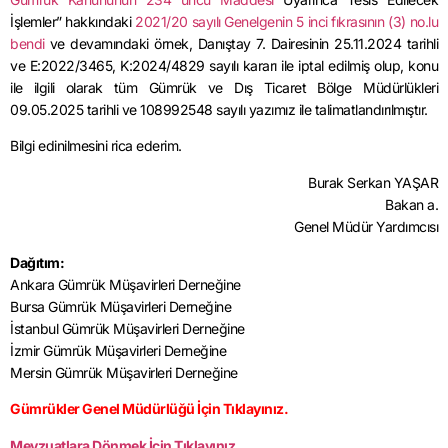
İşlemler” hakkındaki
2021/20 sayılı Genelgenin 5 inci fıkrasının (3) no.lu
bendi
ve devamındaki örnek, Danıştay 7. Dairesinin 25.11.2024 tarihli
ve E:2022/3465, K:2024/4829 sayılı kararı ile iptal edilmiş olup, konu
ile ilgili olarak tüm Gümrük ve Dış Ticaret Bölge Müdürlükleri
09.05.2025 tarihli ve 108992548 sayılı yazımız ile talimatlandırılmıştır.
Bilgi edinilmesini rica ederim.
Burak Serkan YAŞAR
Bakan a.
Genel Müdür Yardımcısı
Dağıtım:
Ankara Gümrük Müşavirleri Derneğine
Bursa Gümrük Müşavirleri Derneğine
İstanbul Gümrük Müşavirleri Derneğine
İzmir Gümrük Müşavirleri Derneğine
Mersin Gümrük Müşavirleri Derneğine
Gümrükler Genel Müdürlüğü İçin Tıklayınız.
Mevzuatlara Dönmek İçin Tıklayınız.