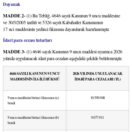
Dayanak
MADDE 2-
(1) Bu Tebliğ, 4646 sayılı Kanunun 9 uncu maddesine
ve
30/3/2005
tarihli ve 5326 sayılı Kabahatler Kanununun
17
nci
maddesinin yedinci fıkrasına dayanılarak hazırlanmıştır.
İdari para cezası tutarları
MADDE 3-
(1) 4646 sayılı Kanunun 9 uncu maddesi uyarınca 2026
yılında uygulanacak idari para cezaları aşağıdaki şekilde belirlenmiştir.
4646 SAYILI KANUNUN 9 UNCU
2026 YILINDA UYGULANACAK
MADDESİNİN İLGİLİ HÜKMÜ
İDARİ PARA CEZALARI (TL)
9 uncu maddenin birinci fıkrasının (a)
10.590.948
bendi
9 uncu maddenin birinci fıkrasının (b)
9.077.911
bendi