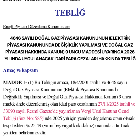
TEBLİĞ
Enerji Piyasası Düzenleme Kurumundan:
4646 SAYILI DOĞAL GAZ PİYASASI KANUNUNUN (ELEKTRİK
PİYASASI KANUNUNDA DEĞİŞİKLİK YAPILMASI VE DOĞAL GAZ
PİYASASI HAKKINDA KANUN) 9 UNCU MADDESİ UYARINCA 2026
YILINDA UYGULANACAK İDARİ PARA CEZALARI HAKKINDA TEBLİĞ
Amaç ve kapsam
MADDE 1-
(1) Bu Tebliğin amacı,
18/4/2001
tarihli ve 4646 sayılı
Doğal Gaz Piyasası Kanununun (Elektrik Piyasası Kanununda
Değişiklik Yapılması ve Doğal Gaz Piyasası Hakkında Kanun) 9 uncu
maddesinde düzenlenmiş olan idari para cezalarının
27/11/2025 tarihli ve
33090 sayılı Resmî Gazete’de yayımlanan Vergi Usul Kanunu Genel
Tebliği (Sıra No: 585)’
nde
2025 yılı için yeniden değerleme oranı olarak
tespit edilen % 25,49 (yirmi beş virgül kırk dokuz) oranında artırılarak
yeniden belirlenmesidir.