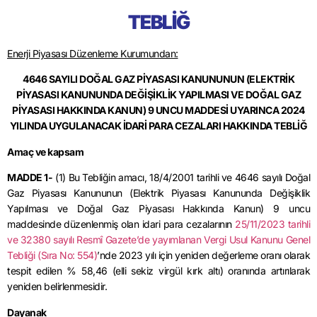
TEBLİĞ
Enerji Piyasası Düzenleme Kurumundan:
4646 SAYILI DOĞAL GAZ PİYASASI KANUNUNUN (ELEKTRİK
PİYASASI KANUNUNDA DEĞİŞİKLİK YAPILMASI VE DOĞAL GAZ
PİYASASI HAKKINDA KANUN) 9 UNCU MADDESİ UYARINCA 2024
YILINDA UYGULANACAK İDARİ PARA CEZALARI HAKKINDA TEBLİĞ
Amaç ve kapsam
MADDE 1-
(1) Bu Tebliğin amacı,
18/4/2001
tarihli ve 4646 sayılı Doğal
Gaz Piyasası Kanununun (Elektrik Piyasası Kanununda Değişiklik
Yapılması ve Doğal Gaz Piyasası Hakkında Kanun) 9 uncu
maddesinde düzenlenmiş olan idari para cezalarının
25/11/2023 tarihli
ve 32380 sayılı Resmî Gazete’de yayımlanan Vergi Usul Kanunu Genel
Tebliği (Sıra No: 554)
’
nde
2023 yılı için yeniden değerleme oranı olarak
tespit edilen % 58,46 (elli sekiz virgül kırk altı) oranında artırılarak
yeniden belirlenmesidir.
Dayanak