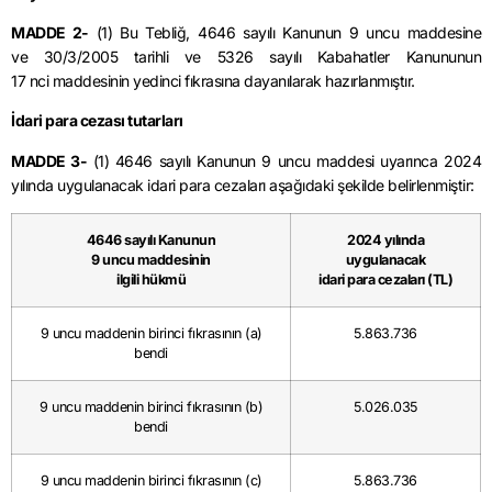
MADDE 2-
(1) Bu Tebliğ, 4646 sayılı Kanunun 9 uncu maddesine
ve
30/3/2005
tarihli ve 5326 sayılı Kabahatler Kanununun
17
nci
maddesinin yedinci fıkrasına dayanılarak hazırlanmıştır.
İdari para cezası tutarları
MADDE 3-
(1) 4646 sayılı Kanunun 9 uncu maddesi uyarınca 2024
yılında uygulanacak idari para cezaları aşağıdaki şekilde belirlenmiştir:
4646 sayılı Kanunun
2024 yılında
9 uncu maddesinin
uygulanacak
ilgili hükmü
idari para cezaları (TL)
9 uncu maddenin birinci fıkrasının (a)
5.863.736
bendi
9 uncu maddenin birinci fıkrasının (b)
5.026.035
bendi
9 uncu maddenin birinci fıkrasının (c)
5.863.736