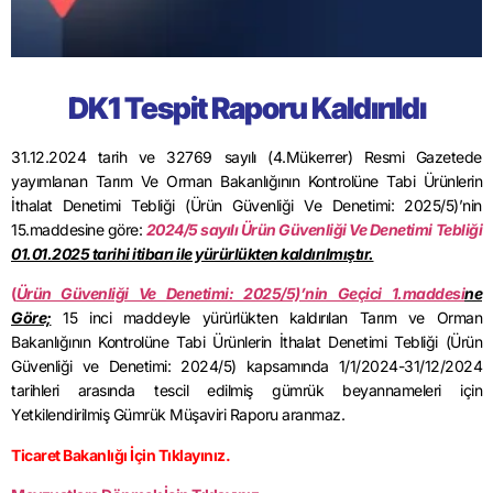
DK1 Tespit Raporu Kaldırıldı
31.12.2024 tarih ve 32769 sayılı (4.Mükerrer) Resmi Gazetede
yayımlanan Tarım Ve Orman Bakanlığının Kontrolüne Tabi Ürünlerin
İthalat Denetimi Tebliği (Ürün Güvenliği Ve Denetimi: 2025/5)’nin
15.maddesine göre:
2024/5 sayılı Ürün Güvenliği Ve Denetimi Tebliği
01.01.2025 tarihi itibarı ile yürürlükten kaldırılmıştır.
(
Ürün Güvenliği Ve Denetimi: 2025/5)’nin Geçici 1.maddesi
ne
Göre;
15 inci maddeyle yürürlükten kaldırılan Tarım ve Orman
Bakanlığının Kontrolüne Tabi Ürünlerin İthalat Denetimi Tebliği (Ürün
Güvenliği ve Denetimi: 2024/5) kapsamında 1/1/2024-31/12/2024
tarihleri arasında tescil edilmiş gümrük beyannameleri için
Yetkilendirilmiş Gümrük Müşaviri Raporu aranmaz.
Ticaret Bakanlığı İçin Tıklayınız.