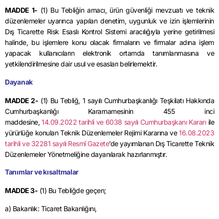
MADDE 1-
(1) Bu Tebliğin amacı, ürün güvenliği mevzuatı ve teknik
düzenlemeler uyarınca yapılan denetim, uygunluk ve izin işlemlerinin
Dış Ticarette Risk Esaslı Kontrol Sistemi aracılığıyla yerine getirilmesi
halinde, bu işlemlere konu olacak firmaların ve firmalar adına işlem
yapacak kullanıcıların elektronik ortamda tanımlanmasına ve
yetkilendirilmesine dair usul ve esasları belirlemektir.
Dayanak
MADDE 2-
(1) Bu Tebliğ, 1 sayılı Cumhurbaşkanlığı Teşkilatı Hakkında
Cumhurbaşkanlığı Kararnamesinin 455 inci
maddesine,
14.09.2022
tarihli ve 6038 sayılı Cumhurbaşkanı Kararı
ile
yürürlüğe konulan Teknik Düzenlemeler Rejimi Kararına ve
16.08.2023
tarihli ve 32281 sayılı Resmî Gazete
’de yayımlanan Dış Ticarette Teknik
Düzenlemeler Yönetmeliğine dayanılarak hazırlanmıştır.
Tanımlar ve kısaltmalar
MADDE 3-
(1) Bu Tebliğde geçen;
a) Bakanlık: Ticaret Bakanlığını,