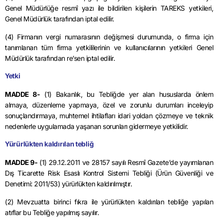
Genel Müdürlüğe resmî yazı ile bildirilen kişilerin TAREKS yetkileri,
Genel Müdürlük tarafından iptal edilir.
(4) Firmanın vergi numarasının değişmesi durumunda, o firma için
tanımlanan tüm firma yetkililerinin ve kullanıcılarının yetkileri Genel
Müdürlük tarafından
re’sen
iptal edilir.
Yetki
MADDE 8-
(1) Bakanlık, bu Tebliğde yer alan hususlarda önlem
almaya, düzenleme yapmaya, özel ve zorunlu durumları inceleyip
sonuçlandırmaya, muhtemel ihtilafları idari yoldan çözmeye ve teknik
nedenlerle uygulamada yaşanan sorunları gidermeye yetkilidir.
Yürürlükten kaldırılan tebliğ
MADDE 9-
(1)
29.12.2011
ve 28157 sayılı Resmî Gazete’de yayımlanan
Dış Ticarette Risk Esaslı Kontrol Sistemi Tebliği (Ürün Güvenliği ve
Denetimi: 2011/53) yürürlükten kaldırılmıştır.
(2) Mevzuatta birinci fıkra ile yürürlükten kaldırılan tebliğe yapılan
atıflar bu Tebliğe yapılmış sayılır.