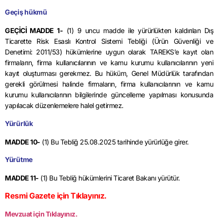
Geçiş hükmü
GEÇİCİ MADDE 1-
(1) 9 uncu madde ile yürürlükten kaldırılan Dış
Ticarette Risk Esaslı Kontrol Sistemi Tebliği (Ürün Güvenliği ve
Denetimi: 2011/53) hükümlerine uygun olarak
TAREKS’e
kayıt olan
firmaların, firma kullanıcılarının ve kamu kurumu kullanıcılarının yeni
kayıt oluşturması gerekmez. Bu hüküm, Genel Müdürlük tarafından
gerekli görülmesi halinde firmaların, firma kullanıcılarının ve kamu
kurumu kullanıcılarının bilgilerinde güncelleme yapılması konusunda
yapılacak düzenlemelere halel getirmez.
Yürürlük
MADDE 10-
(1) Bu Tebliğ
25.08.2025
tarihinde yürürlüğe girer.
Yürütme
MADDE 11-
(1) Bu Tebliğ hükümlerini Ticaret Bakanı yürütür.
Resmi Gazete için Tıklayınız.
Mevzuat için Tıklayınız.