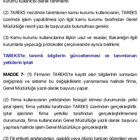
kurumu kullanıcısı olarak tanımlanır.
(2) TAREKS nezdinde tanımlanan kamu kurumu kullanıcısının, TAREKS
üzerinde işlem yapabilmesi için ilgili kamu kurumu tarafından Genel
Müdürlüğe resmî yazı ile başvuruda bulunulması gerekir.
(3)
Kamu kurumu
kullanıcılarına ilişkin usul ve esaslar, Bakanlığın ilgili
kurumlarla yapacağı protokoller çerçevesinde ayrıca belirlenir.
TAREKS’te
tanımlı bilgilerin güncellenmesi ve tanımlanan
yetkilerin iptali
MADDE 7-
(1) Firmanın
TAREKS’te
kayıtlı olan bilgilerinin sonradan
değişmesi ve sisteme bu değişikliklerin yansımaması halinde firma,
Genel Müdürlüğe yazılı olarak başvuru yapar.
(2) Firma kullanıcısının yetkisinden feragat etmesi durumunda yetki
iptal işlemi, firma yetkilisi tarafından TAREKS üzerinden gerçekleştirilir.
İptal işleminin firma yetkilisi tarafından gerçekleştirilmemesi
durumunda, firma kullanıcısının Genel Müdürlüğe yazılı olarak başvuru
yapması halinde işlem Genel Müdürlükçe gerçekleştirilir.
(3) Fiil ehliyeti sınırlandırılan, gaipliği veya ölümü haricen öğrenilen veya