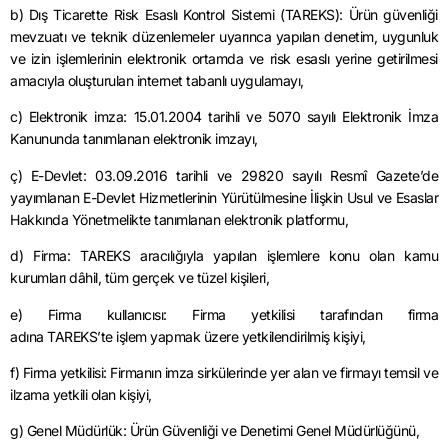
b) Dış Ticarette Risk Esaslı Kontrol Sistemi (TAREKS): Ürün güvenliği
mevzuatı ve teknik düzenlemeler uyarınca yapılan denetim, uygunluk
ve izin işlemlerinin elektronik ortamda ve risk esaslı yerine getirilmesi
amacıyla oluşturulan internet tabanlı uygulamayı,
c) Elektronik imza:
15.01.2004
tarihli ve 5070 sayılı Elektronik İmza
Kanununda tanımlanan elektronik imzayı,
ç) E-Devlet: 0
3.09.2016
tarihli ve 29820 sayılı Resmî Gazete’de
yayımlanan E-Devlet Hizmetlerinin Yürütülmesine İlişkin Usul ve Esaslar
Hakkında Yönetmelikte tanımlanan elektronik platformu,
d) Firma: TAREKS aracılığıyla yapılan işlemlere konu olan kamu
kurumları dâhil, tüm gerçek ve tüzel kişileri,
e) Firma kullanıcısı: Firma yetkilisi tarafından firma
adına
TAREKS’te
işlem yapmak üzere yetkilendirilmiş kişiyi,
f) Firma yetkilisi: Firmanın imza sirkülerinde yer alan ve firmayı temsil ve
ilzama yetkili olan kişiyi,
g) Genel Müdürlük: Ürün Güvenliği ve Denetimi Genel Müdürlüğünü,