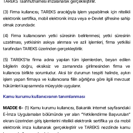
TAREKS Taahhütnamesi imzalanarak gerçekleştirilir.
(3) Firma kullanıcısı, TAREKS aracılığıyla işlem yapabilmek için nitelikli
elektronik sertifika, mobil elektronik imza veya e-Devlet şifresine sahip
olmak zorundadır.
(4) Firma kullanıcısının yetki süresinin belirlenmesi, yetki süresinin
uzatılması, yetkisinin askıya alınması ve azil işlemleri, firma yetkilisi
tarafından TAREKS üzerinden gerçekleştirilir.
(5)
TAREKS’te
firma adına yapılan tüm işlemlerden, beyan edilen
bilgilerin doğru, eksiksiz ve zamanında girilmesinden firma ve
kullanıcısı birlikte sorumludur. Aksi bir durumun tespiti halinde, aykırı
işlem yapan firmaya ve kullanıcısına fiilin ağırlığına göre ilgili mevzuat
hükümleri kapsamında müeyyide uygulanır.
Kamu kurumu kullanıcısının tanımlanması
MADDE 6-
(1) Kamu kurumu kullanıcısı, Bakanlık internet sayfasındaki
E-İmza Uygulamaları bölümünde yer alan “Yetkilendirme Başvuruları”
ekranı üzerinden giriş işlemlerini nitelikli elektronik sertifika ya da mobil
elektronik imza kullanarak gerçekleştirir ve TAREKS nezdinde kamu