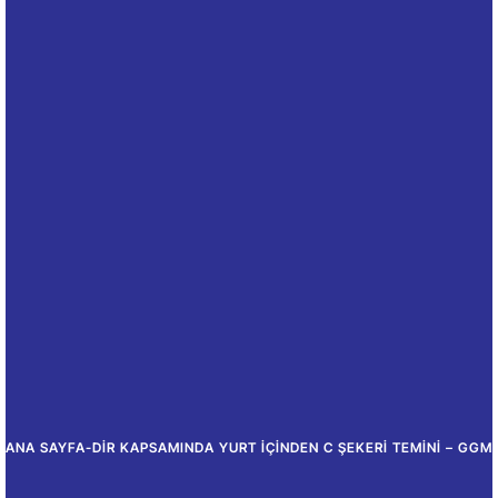
ANA SAYFA
-
DİR KAPSAMINDA YURT İÇINDEN C ŞEKERI TEMINI – GGM