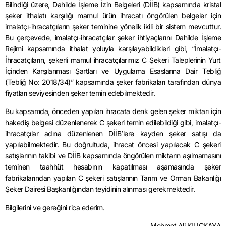
Bilindiği üzere, Dahilde İşleme İzin Belgeleri (DİİB) kapsamında kristal
şeker ithalatı karşılığı mamul ürün ihracatı öngörülen belgeler için
imalatçı-ihracatçıların şeker teminine yönelik ikili bir sistem mevcuttur.
Bu çerçevede, imalatçı-ihracatçılar şeker ihtiyaçlarını Dahilde İşleme
Rejimi kapsamında ithalat yoluyla karşılayabildikleri gibi, “İmalatçı-
İhracatçıların, şekerli mamul ihracatçılarımız C Şekeri Taleplerinin Yurt
İçinden Karşılanması Şartları ve Uygulama Esaslarına Dair Tebliğ
(Tebliğ No: 2018/34)” kapsamında şeker fabrikaları tarafından dünya
fiyatları seviyesinden şeker temin edebilmektedir.
Bu kapsamda, önceden yapılan ihracata denk gelen şeker miktarı için
hakediş belgesi düzenlenerek C şekeri temin edilebildiği gibi, imalatçı-
ihracatçılar adına düzenlenen DİİB’lere kayden şeker satışı da
yapılabilmektedir. Bu doğrultuda, ihracat öncesi yapılacak C şekeri
satışlarının takibi ve DİİB kapsamında öngörülen miktarın aşılmamasını
teminen taahhüt hesabının kapatılması aşamasında şeker
fabrikalarından yapılan C şekeri satışlarının Tarım ve Orman Bakanlığı
Şeker Dairesi Başkanlığından teyidinin alınması gerekmektedir.
Bilgilerini ve gereğini rica ederim.
Mehmet Ali KILIÇKAYA