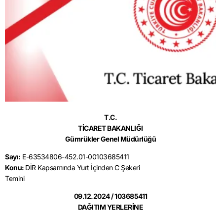
T.C.
TİCARET BAKANLIĞI
Gümrükler Genel Müdürlüğü
Sayı:
E-63534806-452.01-00103685411
Konu:
DİR Kapsamında Yurt İçinden C Şekeri
Temini
09.12.2024 / 103685411
DAĞITIM YERLERİNE