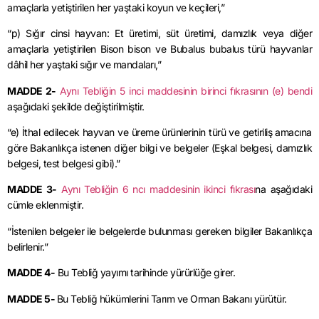
amaçlarla yetiştirilen her yaştaki koyun ve keçileri,”
“p) Sığır cinsi hayvan: Et üretimi, süt üretimi, damızlık veya diğer
amaçlarla yetiştirilen Bison bison ve Bubalus bubalus türü hayvanlar
dâhil her yaştaki sığır ve mandaları,”
MADDE 2-
Aynı Tebliğin 5 inci maddesinin birinci fıkrasının (e) bendi
aşağıdaki şekilde değiştirilmiştir.
“e) İthal edilecek hayvan ve üreme ürünlerinin türü ve getiriliş amacına
göre Bakanlıkça istenen diğer bilgi ve belgeler (Eşkal belgesi, damızlık
belgesi, test belgesi gibi).”
MADDE 3-
Aynı Tebliğin 6 ncı maddesinin ikinci fıkrası
na aşağıdaki
cümle eklenmiştir.
“İstenilen belgeler ile belgelerde bulunması gereken bilgiler Bakanlıkça
belirlenir.”
MADDE 4-
Bu Tebliğ yayımı tarihinde yürürlüğe girer.
MADDE 5-
Bu Tebliğ hükümlerini Tarım ve Orman Bakanı yürütür.