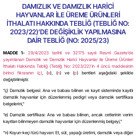
DAMIZLIK VE DAMIZLIK HARİCİ
HAYVANLAR İLE ÜREME ÜRÜNLERİ
İTHALATI HAKKINDA TEBLİĞ (TEBLİĞ NO:
2023/22)’DE DEĞİŞİKLİK YAPILMASINA
DAİR TEBLİĞ (NO: 2025/23)
MADDE 1-
29/4/2023 tarihli ve 32175 sayılı Resmî Gazete’de
yayımlanan Damızlık ve Damızlık Harici Hayvanlar ile Üreme Ürünleri
İthalatı Hakkında Tebliğ (Tebliğ No: 2023/22)’in 4 üncü maddesinin
birinci fıkrasının (ç)
, (
e
), (
n
) ve (
p
) bentleri aşağıdaki şekilde
değiştirilmiştir.
“ç) Damızlık belgesi: Ana ve babası bilinen ve kayıt sisteminde kayıtlı
damızlık hayvanlar için düzenlenmiş pedigri veya damızlık sertifikası
belgelerini,”
“e) Damızlık sertifikası: Ana ve babası bilinen, ancak cetlerinin verim
kayıtları bilinmeyen damızlık hayvanlar için düzenlenmiş belgeyi,”
“n) Koyun-keçi türü hayvan: Et, süt, yapağı üretimi, damızlık veya diğer