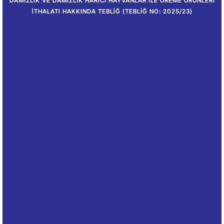
DAMIZLIK VE DAMIZLIK HARICI HAYVANLAR ILE ÜREME ÜRÜNLERI
İTHALATI HAKKINDA TEBLIĞ (TEBLIĞ NO: 2025/23)