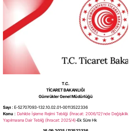
T.C.
TİCARET BAKANLIĞI
Gümrükler Genel Müdürlüğü
Sayı
: E-52707093-132.10.02.01-00113522336
Konu
:
Dahilde İşleme Rejimi Tebliği (İhracat: 2006/12)’nde Değişiklik
Yapılmasına Dair Tebliğ (İhracat: 2025/4)
-Ek Süre Hk
16.09.2025 / 113522336