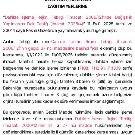
DAĞITIM YERLERİNE
“
Dahilde İşleme Rejimi Tebliği (İhracat: 2006/12)’nde Değişiklik
Yapılmasına Dair Tebliğ (İhracat: 2025/4)
” 11 Eylül 2025 tarihli ve
33014 sayılı Resmî Gazete’de yayımlanarak yürürlüğe girmiştir.
Anılan Tebliğ ile mer’i
Dahilde İşleme Rejimi Tebliği (İhracat:
2006/12)’nin geçici 37 nci maddesine beşinci fıkra
eklenmiş olup bu
kapsamda, 1/1/2022 ile 11/09/2025 tarihleri arasında düzenlenmiş
ihracat taahhüt hesabı henüz kapatılmamış dahilde işleme izin
belgelerine ve dahilde işleme izinlerine (
7108
,
7112.91
,
7113.19
tarife
pozisyonlarındaki eşya için düzenlenmiş dahilde işleme izinleri hariç)
bu fıkranın yürürlüğe girdiği tarihten itibaren 6 (altı) ay içerisinde
Bakanlığa müracaatta bulunulması kaydıyla bu müracaatın uygun
görüldüğü tarihten itibaren 3 (üç) ayı geçmemek üzere belge/izin
orijinal süresinin yarısı kadar ek süre verilmesine imkân sağlanmıştır.
Bu çerçevede, anılan Geçici Madde hükmüne ilişkin dahilde işleme
izinlerine ilave süre müracaatlarının
Dahilde İşleme Rejimi Tebliği
(İhracat: 2006/12)’nin 21
ila
27 nci madde
hükümlerinden ayrı
değerlendirilmek suretiyle ilgili gümrük idarelerince karşılanması uygun