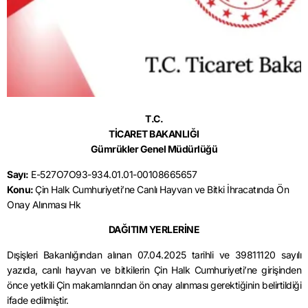
T.C.
TİCARET BAKANLIĞI
Gümrükler Genel Müdürlüğü
Sayı:
E-527O7O93-934.01.01-00108665657
Konu:
Çin Halk Cumhuriyeti’ne Canlı Hayvan ve Bitki İhracatında Ön
Onay Alınması Hk
DAĞITIM YERLERİNE
Dışişleri Bakanlığından alınan 07.04.2025 tarihli ve 39811120 sayılı
yazıda, canlı hayvan ve bitkilerin Çin Halk Cumhuriyeti’ne girişinden
önce yetkili Çin makamlarından ön onay alınması gerektiğinin belirtildiği
ifade edilmiştir.