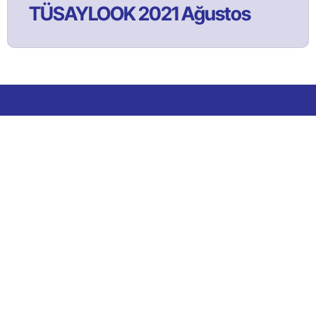
TÜSAYLOOK 2021 Ağustos
Bülltenimize Abone Olun!
Satınalma ve tedarik yönetimi faaliyetlerine ilişkin güncel
içeriklerden ilk sizin haberiniz olması için bülten aboneliğine
kaydolun!
ABONE OL!
*
Abone Ol
butonunu tıklayarak, Şartlarımızı kabul etmiş olursunuz.