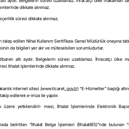
ltı aydır. Belge­lerin süresi uzatılamaz. İhracatçı ülke makamları ta
şlemlerinde dikkate alınmaz.
erlilik süresi dikkate alınmaz.
dan talep edilen Nihai Kullanım Sertifikası Genel Müdürlük onayına tab
isinin de bilgileri yer alır ve müteselsilen sorumludurlar.
itibaren altı aydır. Belgelerin süresi uzatılamaz. İhracatçı ülke m
resi ithalat işlemlerinde dikkate alınmaz.
anlık internet si­tesi
(
www.ticaret
.
gov.tr
) “E-Hizmetler” başlığı altı
kip edilerek e-imza ile yapılır.
 üzere yetkilendiril- mesi, İthalat İşlemlerinde Elektronik Başv
ada belirtilen “İt­halat Belge İşlemleri (İthalatBİS)”nde bulunan 