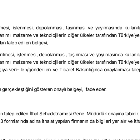
ilmesi, işlenmesi, de­polanması, taşınması ve yayılmasında kullanıl
nımlı malzeme ve teknolojilerin diğer ülkeler tarafından Tür­kiye’ye 
dan talep edilen belgeyi,
ştirilmesi, işlen­mesi, depolanması, taşınması ve yayılmasında kullanı
anımlı malzeme ve teknolojilerin diğer ülkeler tarafından Türkiye’ye 
atçıya veri- len/gönderilen ve Ticaret Bakanlığınca onaylanması tale
 gerçekleştiğini gösteren onaylı belgeyi, ifade eder.
ıdan talep edilen İthal Şehadetnamesi Genel Müdürlük onayına tabidir. 
formlarında adına ithalat yapılan firmanın da bilgileri yer alır ve itha