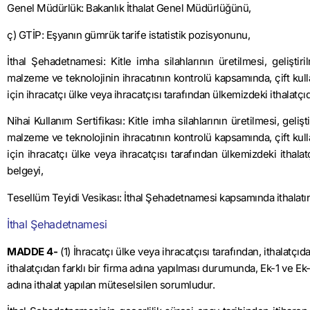
Genel Müdürlük: Bakanlık İthalat Genel Müdürlüğünü,
ç) GTİP: Eşyanın gümrük tarife istatistik pozisyonunu,
İthal Şehadetnamesi: Kitle imha silahlarının üretilmesi, geliştir
malzeme ve teknolojinin ihracatının kontrolü kapsamında, çift kulla
için ihracatçı ülke veya ihracatçısı tarafından ülkemizdeki ithalatçı
Nihai Kullanım Sertifikası: Kitle imha silahlarının üretilmesi, geli
malzeme ve teknolojinin ihra­catının kontrolü kapsamında, çift kull
için ihracatçı ülke veya ihracatçısı tarafından ülkemizdeki ithal
belgeyi,
Tesellüm Teyidi Vesikası: İthal Şehadetnamesi kapsamında ithalatın
İthal Şehadetnamesi
MADDE 4-
(1) İhracatçı ülke veya ihracatçısı tarafından, ithalatç
ithalatçıdan farklı bir firma adına yapılması durumunda, Ek-1 ve Ek-3 
adına ithalat yapılan müteselsilen sorumludur.