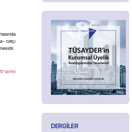
lmasında
ra- catçı
mesidir.
0 tarihli
DERGİLER