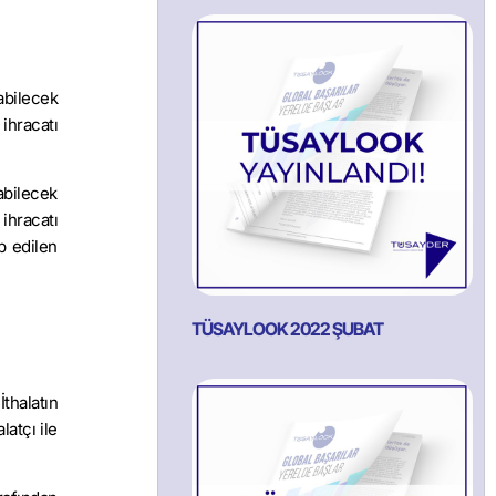
abilecek
ihracatı
labilecek
ihracatı
p edilen
TÜSAYLOOK 2022 ŞUBAT
İthalatın
latçı ile