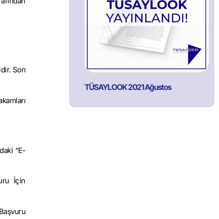
rafından
idir. Son
TÜSAYLOOK 2021 Ağustos
akamları
ndaki “E-
uru İçin
“Başvuru