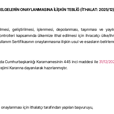
BELGELERİN ONAYLANMASINA İLİŞKİN TEBLİĞ
(İTHALAT: 2025/12)
ilmesi, geliştirilmesi, iş­lenmesi, depolanması, taşınması ve yayı
kontrolleri kapsamında ülkemize ithal edilmesi için ihracatçı ülke/ih
llanım Sertifikasının onaylanmasına ilişkin usul ve esasların belirlen
kında Cumhurbaş­kanlığı Kararnamesinin 445 inci maddesi ile
31/12/202
ejimi Kararına dayanılarak hazırlanmıştır.
onaylanması için ithalatçı tarafından yapılan başvuruyu,