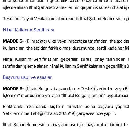
İthal Şehadetnamesinin geçerlilik süresi onay tarihinden itibaren a
işleme alınan İthal Şehadetname- lerinin geçerlilik süresi ithalat i
Tesellüm Teyidi Vesikasının alınmasında İthal Şehadetnamesinin geç
Nihai Kullanım Sertifikası
MADDE 5-
(1) İhracatçı ülke veya ihracatçısı tarafından ithalatçı
kullanıcının ithalatçıdan farklı ol­ması durumunda, sertifikada her ik
Nihai Kullanım Sertifikasının geçerlilik süresi onay tarihinden 
tarafından işleme alınan Nihai Kullanım Sertifikalarının geçerlilik sü
Başvuru usul ve esasları
MADDE 6-
(1) İzin Belgesi başvuruları e-Devlet üzerinden veya Bak
İşlemler” menüsünde yer alan “İt­halat Belge İşlemleri” uygulaması ta
Elektronik imza sahibi kişilerin firmalar adına başvuru yapmak
Yetkilendirme Tebliği (İthalat: 2025/19) çer­çevesinde yapılır.
İthal Şehadetnamesinin onaylanması için başvurular, birinci fıkr