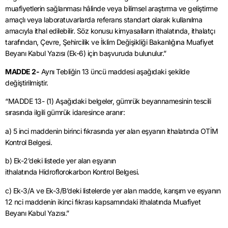
muafiyetlerin sağlanması hâlinde veya bilimsel araştırma ve geliştirme
amaçlı veya laboratuvarlarda referans standart olarak kullanılma
amacıyla ithal edilebilir. Söz konusu kimyasalların ithalatında, ithalatçı
tarafından, Çevre, Şehircilik ve İklim Değişikliği Bakanlığına Muafiyet
Beyanı Kabul Yazısı (Ek-6) için başvuruda bulunulur.”
MADDE 2-
Aynı Tebliğin 13 üncü maddesi aşağıdaki şekilde
değiştirilmiştir.
“MADDE 13- (1) Aşağıdaki belgeler, gümrük beyannamesinin tescili
sırasında ilgili gümrük idaresince aranır:
a) 5 inci maddenin birinci fıkrasında yer alan eşyanın ithalatında OTİM
Kontrol Belgesi.
b) Ek-2’deki listede yer alan eşyanın
ithalatında Hidroflorokarbon Kontrol Belgesi.
c) Ek-3/A ve Ek-3/B’deki listelerde yer alan madde, karışım ve eşyanın
12 nci maddenin ikinci fıkrası kapsamındaki ithalatında Muafiyet
Beyanı Kabul Yazısı.”