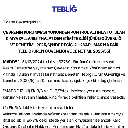
TEBLİĞ
Ticaret Bakanlığından:
ÇEVRENİN KORUNMASI YÖNÜNDEN KONTROL ALTINDA TUTULAN
KİMYASALLARIN İTHALAT DENETİMİ TEBLİĞİ (ÜRÜN GÜVENLİĞİ
VE DENETİMİ: 2025/6)’NDE DEĞİŞİKLİK YAPILMASINA DAİR
TEBLİĞ (ÜRÜN GÜVENLİĞİ VE DENETİMİ: 2025/35)
MADDE 1-
31/12/2024 tarihli ve 32769 dördüncü mükerrer sayılı
Resmî Gazete’de yayımlanan Çevrenin Korunması Yönünden Kontrol
Altında Tutulan Kimyasalların İthalat Denetimi Tebliği (Ürün Güvenliği ve
Denetimi: 2025/6)’nin 12 nci maddesi aşağıdaki şekilde değiştirilmiştir.
“MADDE 12- (1) Ek-3/A ve Ek-3/B’deki listelerde yer alan madde,
karışım ve eşyanın ithalatı, ikinci fıkrada belirtilen hâller dışında yasaktır.
(2) Ek-3/A’daki listede yer alan maddeler
yalnızca laboratuvarlarda referans standart olarak kullanılma amacıyla
ithal edilebilir. Ek-3/B’deki listede yer alan kimyasallar ise ancak Kalıcı
Organik Kirleticiler Hakkında Yönetmeliğin Ek-2’sindeki listede yer alan