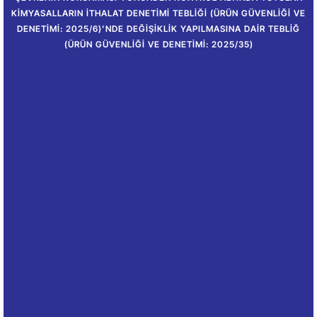
KIMYASALLARIN İTHALAT DENETIMI TEBLIĞI (ÜRÜN GÜVENLIĞI VE
DENETIMI: 2025/6)’NDE DEĞIŞIKLIK YAPILMASINA DAIR TEBLIĞ
(ÜRÜN GÜVENLIĞI VE DENETIMI: 2025/35)