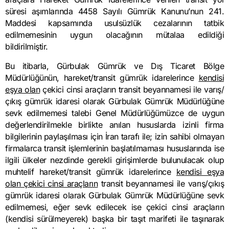
süresi aşımlarında 4458 Sayılı Gümrük Kanunu’nun 241.
Maddesi kapsamında usulsüzlük cezalarının tatbik
edilmemesinin uygun olacağının mütalaa edildiği
bildirilmiştir.
Bu itibarla, Gürbulak Gümrük ve Dış Ticaret Bölge
Müdürlüğünün, hareket/transit gümrük idarelerince
kendisi
eşya olan
çekici cinsi araçların transit beyannamesi ile varış/
çıkış gümrük idaresi olarak Gürbulak Gümrük Müdürlüğüne
sevk edilmemesi talebi Genel Müdürlüğümüzce de uygun
değerlendirilmekle birlikte anılan hususlarda izinli firma
bilgilerinin paylaşılması için İran tarafı ile; izin sahibi olmayan
firmalarca transit işlemlerinin başlatılmaması hususlarında ise
ilgili ülkeler nezdinde gerekli girişimlerde bulunulacak olup
muhtelif hareket/transit gümrük idarelerince
kendisi eşya
olan çekici cinsi araçların
transit beyannamesi ile varış/çıkış
gümrük idaresi olarak Gürbulak Gümrük Müdürlüğüne sevk
edilmemesi, eğer sevk edilecek ise çekici cinsi araçların
(kendisi sürülmeyerek) başka bir taşıt marifeti ile taşınarak