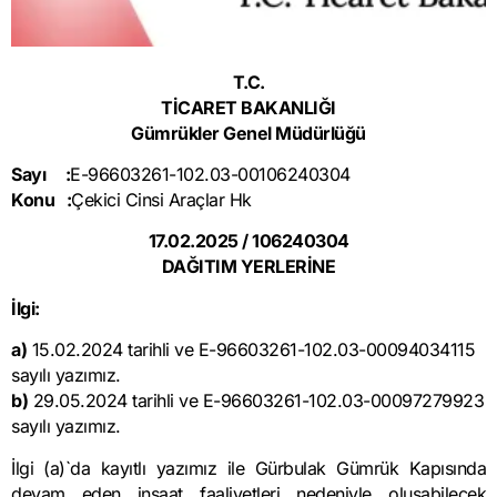
T.C.
TİCARET BAKANLIĞI
Gümrükler Genel Müdürlüğü
Sayı :
E-96603261-102.03-00106240304
Konu :
Çekici Cinsi Araçlar Hk
17.02.2025 / 106240304
DAĞITIM YERLERİNE
İlgi:
a)
15.02.2024 tarihli ve E-96603261-102.03-00094034115
sayılı yazımız.
b)
29.05.2024 tarihli ve E-96603261-102.03-00097279923
sayılı yazımız.
İlgi (a)`da kayıtlı yazımız ile Gürbulak Gümrük Kapısında
devam eden inşaat faaliyetleri nedeniyle oluşabilecek