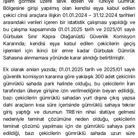
işlem görmek üzere sevk edilen ve Türkiye Gümrük
Bölgesine girişi yapılmış olan kendisi eşya kabul edilen
çekici cinsi araçlara ilişkin 01.01.2024 – 31.12.2024 tarihleri
arasındaki verileri içeren bir istatistik çalışması yapıldığı ve
bu çalışma kapsamında 01.01.2025 tarih ve 2025/01 sayılı
Gürbulak Sınır Kapısı Olağanüstü Güvenlik Komisyon
Kararında; kendisi eşya kabul edilen çekicilerin geçiş
işlemleri için ikinci bir emre kadar Gürbulak Gümrük
Sahasına alınmaması yönünde karar alındığı belirtilmiştir.
Ek olarak anılan yazıda; 01.01.2025 tarih ve 2025/01 sayılı
güvenlik komisyon kararına göre yaklaşık 300 adet çekicinin
gümrüklü sahada park halinde olduğu, bu çekicilerin İran
tarafından ülkeye girişine izin verilmediğinin beyan edildiği,
bazı çekicilerin gümrüklü sahadan yurt dışına çıkış yapsa
dahi araçların kısa süre içerisinde gümrüklü sahaya tekrar
giriş yaptığı ve durumun TRB`nin nihai statüye gelmesi
nedeniyle teminat çözümüne neden olduğu, çekicilerin
teminat çözümü yapılması için de gümrüklü sahaya park
edildiği, bazı çekicilerin gümrüklü sahada uzun süre