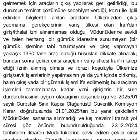
gelmemek için araçların çıkış yapılarak geri getirildiği, bu
durumun teminat çözümüne sebebiyet verdiği, konu ile ilgili
edinilen bilgilerde anılan araçların Ülkemizden çıkış
yapmama gerekçelerinin varış ülkesi olan İran’dan
giriş/ithalat izni alınamaması olduğu, Müdürlüklerine sevkli
ve halen herhangi bir gümrük idaresine sunulmayan (bir
gümrük işlemine tabi tutulmayan) ve çıkış yapmayan
yaklaşık 1350 tane araç olduğu hususları dikkate alınarak;
bundan sonra çekici cinsi araçların varış ülkesi İran’ın talep
ettiği iznin alınmış olması ve ibrazı koşuluyla Ülkemize
giriş/sevk işlemlerinin yapılmasının ya da yurt içinde birikmiş,
halen çıkış yada bir gümrük işlemi ifa edilmemiş bu araçların
işlemleri tamamlanana kadar yeni girişlerin bir süre
durdurulmasının uygun olacağının düşünüldüğü ve 2025/01
sayılı Gürbulak Sınır Kapısı Olağanüstü Güvenlik Komisyon
Kararı doğrultusunda 01.01.2025’ten bu yana çekicilerin
Müdürlükleri sahasına alınmadığı ve kış mevsimi transit yol
süresi göz önünde bulundurulduğunda, 23.12.2024
tarihinden itibaren Müdürlüklerine sevk edilen çekici cinsi
araçlara Hareket Gümrük İdarelerince verilen transit yol