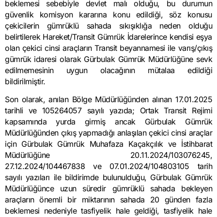
beklemesi sebebiyle devlet malı olduğu, bu durumun
güvenlik komisyon kararına konu edildiği, söz konusu
çekicilerin gümrüklü sahada sıkışıklığa neden olduğu
belirtilerek Hareket/Transit Gümrük İdarelerince kendisi eşya
olan çekici cinsi araçların Transit beyannamesi ile varış/çıkış
gümrük idaresi olarak Gürbulak Gümrük Müdürlüğüne sevk
edilmemesinin uygun olacağının mütalaa edildiği
bildirilmiştir.
Son olarak, anılan Bölge Müdürlüğünden alınan 17.01.2025
tarihli ve 105264057 sayılı yazıda; Ortak Transit Rejimi
kapsamında yurda girmiş ancak Gürbulak Gümrük
Müdürlüğünden çıkış yapmadığı anlaşılan çekici cinsi araçlar
için Gürbulak Gümrük Muhafaza Kaçakçılık ve İstihbarat
Müdürlüğüne 20.11.2024/103076245,
27.12.2024/104467838 ve 07.01.2024/104803105 tarih
sayılı yazıları ile bildirimde bulunulduğu, Gürbulak Gümrük
Müdürlüğünce uzun süredir gümrüklü sahada bekleyen
araçların önemli bir miktarının sahada 20 günden fazla
beklemesi nedeniyle tasfiyelik hale geldiği, tasfiyelik hale