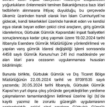
yoğunlukların önlenmesini teminen Bakanlığımızca bazı idari
tedbirlerin alınmasına ihtiyaç duyulduğu, bu çerçevede
ülkemiz üzerinden transit olarak İran İslam Cumhuriyeti`ne
gidecek, kendi tekerlekleri üzerinde hareket eden ve kendisi
eşya olarak beyan edilen çekici cinsi araçların, giriş gümrük
idarelerince, Gürbulak Gümrük Kapısındaki inşaat faaliyetleri
sonuçlanıncaya kadar çıkış yapmak üzere 19.02.2024 tarihi
itibarıyla Esendere Gümrük Müdürlüğüne yönlendirilmesi ve
yapılan varış gümrük idaresi değişikliği işlemi sonrasında
4458 sayılı Gümrük Kanunu’nun 241 inci maddesinde yer
alan idari para cezasının uygulanmaması hususları
bildirilmiştir.
Bununla birlikte, Gürbulak Gümrük ve Dış Ticaret Bölge
Müdürlüğünün 22.05.2024 tarihli ve 97091535 sayılı
yazısında; 20.05.2024 tarihi itibarıyla, Gürbulak Gümrük
Kapısı’nın yurt dışına çıkış yönünde gerçekleştirilen yenileme
çalışmalarının tamamlandığının iletilmesi üzerine ilgi (b)`de
kayıtlı yazımız ile zorunlu güzergâh uygulamasının