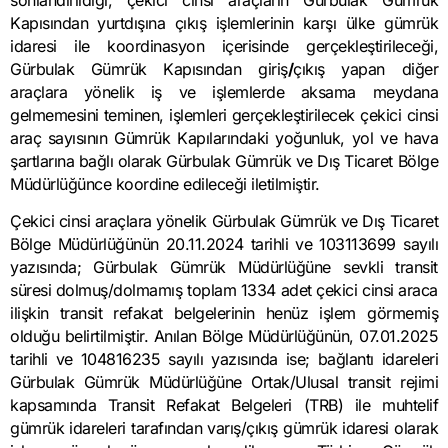
sonlandırıldığı, çekici cinsi araçların Gürbulak Gümrük
Kapısından yurtdışına çıkış işlemlerinin karşı ülke gümrük
idaresi ile koordinasyon içerisinde gerçekleştirileceği,
Gürbulak Gümrük Kapısından giriş
/
çıkış yapan diğer
araçlara yönelik iş ve işlemlerde aksama meydana
gelmemesini teminen, işlemleri gerçekleştirilecek çekici cinsi
araç sayısının Gümrük Kapılarındaki yoğunluk, yol ve hava
şartlarına bağlı olarak Gürbulak Gümrük ve Dış Ticaret Bölge
Müdürlüğünce koordine edileceği iletilmiştir.
Çekici cinsi araçlara yönelik Gürbulak Gümrük ve Dış Ticaret
Bölge Müdürlüğünün 20.11.2024 tarihli ve 103113699 sayılı
yazısında; Gürbulak Gümrük Müdürlüğüne sevkli transit
süresi dolmuş/dolmamış toplam 1334 adet çekici cinsi araca
ilişkin transit refakat belgelerinin henüz işlem görmemiş
olduğu belirtilmiştir. Anılan Bölge Müdürlüğünün, 07.01.2025
tarihli ve 104816235 sayılı yazısında ise; bağlantı idareleri
Gürbulak Gümrük Müdürlüğüne Ortak/Ulusal transit rejimi
kapsamında Transit Refakat Belgeleri (TRB) ile muhtelif
gümrük idareleri tarafından varış/çıkış gümrük idaresi olarak