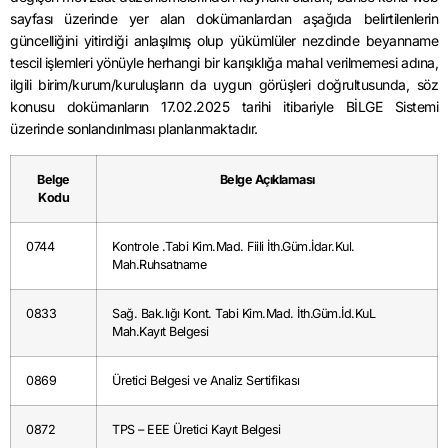
sayfası üzerinde yer alan dokümanlardan aşağıda belirtilenlerin
güncelliğini yitirdiği anlaşılmış olup yükümlüler nezdinde beyanname
tescil işlemleri yönüyle herhangi bir karışıklığa mahal verilmemesi adına,
ilgili birim/kurum/kuruluşların da uygun görüşleri doğrultusunda, söz
konusu dokümanların 17.02.2025 tarihi itibariyle BİLGE Sistemi
üzerinde sonlandırılması planlanmaktadır.
Belge
Belge Açıklaması
Kodu
0744
Kontrole .Tabi Kim.Mad. Fiili İth.Güm.İdar.Kul.
Mah.Ruhsatname
0833
Sağ. Bak.lığı Kont. Tabi Kim.Mad. İth.Güm.İd.KuL
Mah.Kayıt Belgesi
0869
Üretici Belgesi ve Analiz Sertifikası
0872
TPS – EEE Üretici Kayıt Belgesi