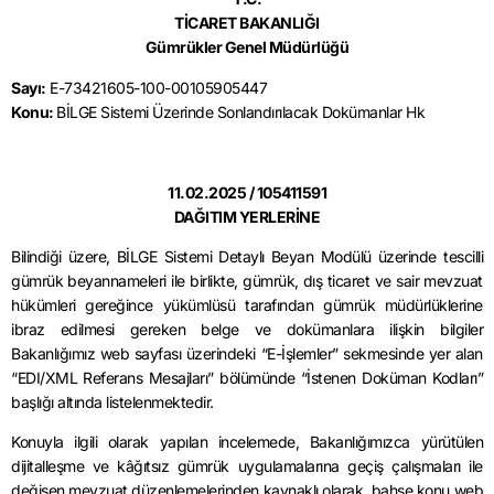
TİCARET BAKANLIĞI
Gümrükler Genel Müdürlüğü
Sayı:
E-73421605-100-00105905447
Konu:
BİLGE Sistemi Üzerinde Sonlandırılacak Dokümanlar Hk
11.02.2025 / 105411591
DAĞITIM YERLERİNE
Bilindiği üzere, BİLGE Sistemi Detaylı Beyan Modülü üzerinde tescilli
gümrük beyannameleri ile birlikte, gümrük, dış ticaret ve sair mevzuat
hükümleri gereğince yükümlüsü tarafından gümrük müdürlüklerine
ibraz edilmesi gereken belge ve dokümanlara ilişkin bilgiler
Bakanlığımız web sayfası üzerindeki “E-İşlemler” sekmesinde yer alan
“EDI/XML Referans Mesajları” bölümünde “İstenen Doküman Kodları”
başlığı altında listelenmektedir.
Konuyla ilgili olarak yapılan incelemede, Bakanlığımızca yürütülen
dijitalleşme ve kâğıtsız gümrük uygulamalarına geçiş çalışmaları ile
değişen mevzuat düzenlemelerinden kaynaklı olarak, bahse konu web