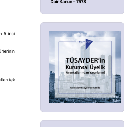
Dair Kanun – 7578
n 5 inci
ürlerinin
ları tek