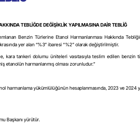
KINDA TEBLİĞDE DEĞİŞİKLİK YAPILMASINA DAİR TEBLİĞ
yımlanan Benzin Türlerine Etanol Harmanlanması Hakkında Tebliği
ıkrasında yer alan “%3” ibaresi “%2” olarak değiştirilmiştir.
inde, kara tankeri dolumu üniteleri vasıtasıyla teslim edilen benzin t
miş
etanolün
harmanlanmış olması zorunludur.”
 etanol harmanlama yükümlülüğünün hesaplanmasında, 2023 ve 2024 yıl
mu Başkanı yürütür.