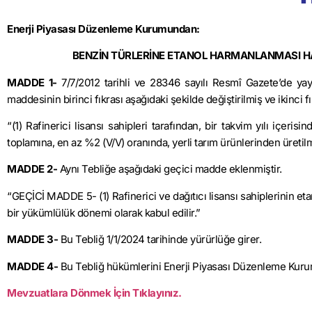
Enerji Piyasası Düzenleme Kurumundan:
BENZİN TÜRLERİNE ETANOL HARMANLANMASI HAK
MADDE 1-
7/7/2012
tarihli ve 28346 sayılı Resmî Gazete’de ya
maddesinin birinci fıkrası aşağıdaki şekilde değiştirilmiş ve ikinci f
“(1) Rafinerici lisansı sahipleri tarafından, bir takvim yılı içeris
toplamına, en az %2 (V/V) oranında, yerli tarım ürünlerinden üretil
MADDE 2-
Aynı Tebliğe aşağıdaki geçici madde eklenmiştir.
“GEÇİCİ MADDE 5- (1) Rafinerici ve dağıtıcı lisansı sahiplerinin
bir yükümlülük dönemi olarak kabul edilir.”
MADDE 3-
Bu Tebliğ
1/1/2024
tarihinde yürürlüğe girer.
MADDE 4-
Bu Tebliğ hükümlerini Enerji Piyasası Düzenleme Kuru
Mevzuatlara Dönmek İçin Tıklayınız.