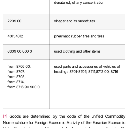
denatured, of any concentration
2209 00
vinegar and its substitutes
4011,4012
pneumatic rubber tires and tires
6309 00 000 0
used clothing and other items
from 8706 00,
used parts and accessories of vehicles of
from 8707,
headings 8701-8705, 8711,8712 00, 8716
from 8708,
from 8714,
from 8716 90 900 0
[*]
Goods are determined by the code of the unified Commodity
Nomenclature for Foreign Economic Activity of the Eurasian Economic