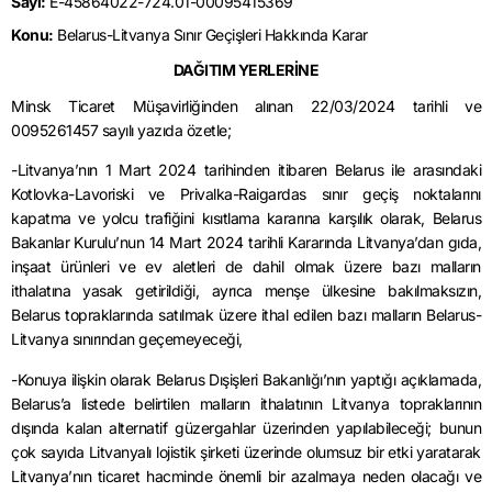
Sayı:
E-45864022-724.01-00095415369
Konu:
Belarus-Litvanya Sınır Geçişleri Hakkında Karar
DAĞITIM YERLERİNE
Minsk Ticaret Müşavirliğinden alınan 22/03/2024 tarihli ve
0095261457 sayılı yazıda özetle;
-Litvanya’nın 1 Mart 2024 tarihinden itibaren Belarus ile arasındaki
Kotlovka-Lavoriski ve Privalka-Raigardas sınır geçiş noktalarını
kapatma ve yolcu trafiğini kısıtlama kararına karşılık olarak, Belarus
Bakanlar Kurulu’nun 14 Mart 2024 tarihli Kararında Litvanya’dan gıda,
inşaat ürünleri ve ev aletleri de dahil olmak üzere bazı malların
ithalatına yasak getirildiği, ayrıca menşe ülkesine bakılmaksızın,
Belarus topraklarında satılmak üzere ithal edilen bazı malların Belarus-
Litvanya sınırından geçemeyeceği,
-Konuya ilişkin olarak Belarus Dışişleri Bakanlığı’nın yaptığı açıklamada,
Belarus’a listede belirtilen malların ithalatının Litvanya topraklarının
dışında kalan alternatif güzergahlar üzerinden yapılabileceği; bunun
çok sayıda Litvanyalı lojistik şirketi üzerinde olumsuz bir etki yaratarak
Litvanya’nın ticaret hacminde önemli bir azalmaya neden olacağı ve