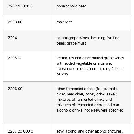
2202 91 000 0
nonalcoholic beer
2203 00
malt beer
2204
natural grape wines, including fortified
ones; grape must
2205 10
vermouths and other natural grape wines
with added vegetable or aromatic
substances in containers holding 2 liters
or less
2206 00
other fermented drinks (for example,
cider, pear cider, honey drink, sake);
mixtures of fermented drinks and
mixtures of fermented drinks and non-
alcoholic drinks, not elsewhere specified
2207 20 000 0
ethyl alcohol and other alcohol tinctures,