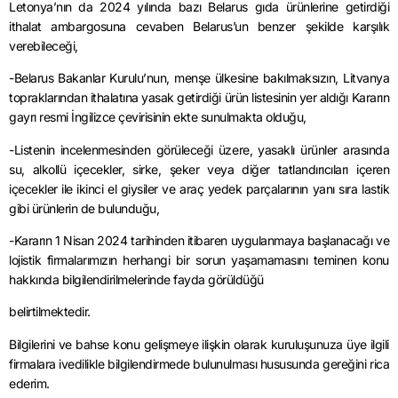
Letonya’nın da 2024 yılında bazı Belarus gıda ürünlerine getirdiği
ithalat ambargosuna cevaben Belarus’un benzer şekilde karşılık
verebileceği,
-Belarus Bakanlar Kurulu’nun, menşe ülkesine bakılmaksızın, Litvanya
topraklarından ithalatına yasak getirdiği ürün listesinin yer aldığı Kararın
gayrı resmi İngilizce çevirisinin ekte sunulmakta olduğu,
-Listenin incelenmesinden görüleceği üzere, yasaklı ürünler arasında
su, alkollü içecekler, sirke, şeker veya diğer tatlandırıcıları içeren
içecekler ile ikinci el giysiler ve araç yedek parçalarının yanı sıra lastik
gibi ürünlerin de bulunduğu,
-Kararın 1 Nisan 2024 tarihinden itibaren uygulanmaya başlanacağı ve
lojistik firmalarımızın herhangi bir sorun yaşamamasını teminen konu
hakkında bilgilendirilmelerinde fayda görüldüğü
belirtilmektedir.
Bilgilerini ve bahse konu gelişmeye ilişkin olarak kuruluşunuza üye ilgili
firmalara ivedilikle bilgilendirmede bulunulması hususunda gereğini rica
ederim.