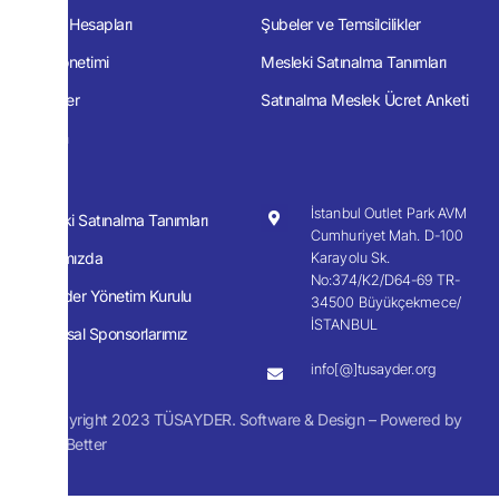
Banka Hesapları
Şubeler ve Temsilcilikler
Etik Yönetimi
Mesleki Satınalma Tanımları
Anketler
Satınalma Meslek Ücret Anketi
İletişim
İstanbul Outlet Park AVM
Mesleki Satınalma Tanımları
Cumhuriyet Mah. D-100
Hakkımızda
Karayolu Sk.
No:374/K2/D64-69 TR-
Tüsayder Yönetim Kurulu
34500 Büyükçekmece/
İSTANBUL
Kurumsal Sponsorlarımız
info[@]tusayder.org
© Copyright 2023 TÜSAYDER. Software & Design – Powered by
Much Better