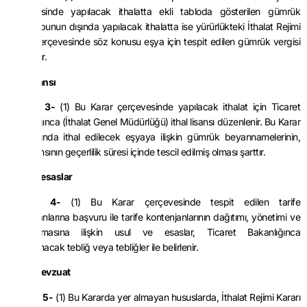
çerçevesinde yapılacak ithalatta ekli tabloda gösterilen gümrük
vergisi, bunun dışında yapılacak ithalatta ise yürürlükteki İthalat Rejimi
Kararı çerçevesinde söz konusu eşya için tespit edilen gümrük vergisi
uygulanır.
İthal lisansı
MADDE 3-
(1) Bu Karar çerçevesinde yapılacak ithalat için Ticaret
Bakanlığınca (İthalat Genel Müdürlüğü) ithal lisansı düzenlenir. Bu Karar
kapsamında ithal edilecek eşyaya ilişkin gümrük beyannamelerinin,
ithal lisansının geçerlilik süresi içinde tescil edilmiş olması şarttır.
Usul ve esaslar
MADDE 4-
(1) Bu Karar çerçevesinde tespit edilen tarife
kontenjanlarına başvuru ile tarife kontenjanlarının dağıtımı, yönetimi ve
uygulanmasına ilişkin usul ve esaslar, Ticaret Bakanlığınca
yayımlanacak tebliğ veya tebliğler ile belirlenir.
Diğer mevzuat
MADDE 5-
(1) Bu Kararda yer almayan hususlarda, İthalat Rejimi Kararı