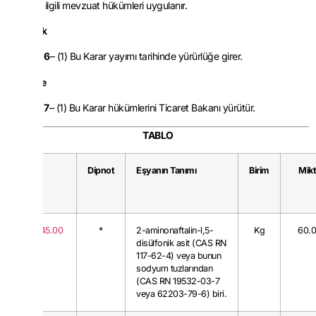
ve diğer ilgili mevzuat hükümleri uygulanır.
Yürürlük
MADDE 6
– (1) Bu Karar yayımı tarihinde yürürlüğe girer.
Yürütme
MADDE 7
– (1) Bu Karar hükümlerini Ticaret Bakanı yürütür.
TABLO
G.T.P.
Dipnot
Eşyanın Tanımı
Birim
Mikt
2921.45.00
*
2-aminonaftalin-l,5-
Kg
60.
disülfonik asit (CAS RN
117-62-4) veya bunun
sodyum tuzlarından
(CAS RN 19532-03-7
veya 62203-79-6) biri.