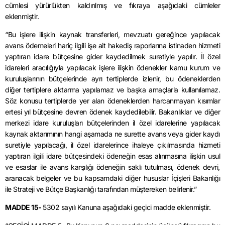
cümlesi yürürlükten kaldırılmış ve fıkraya aşağıdaki cümleler
eklenmiştir.
“Bu işlere ilişkin kaynak transferleri, mevzuatı gereğince yapılacak
avans ödemeleri hariç ilgili işe ait hakediş raporlarına istinaden hizmeti
yaptıran idare bütçesine gider kaydedilmek suretiyle yapılır. İl özel
idareleri aracılığıyla yapılacak işlere ilişkin ödenekler kamu kurum ve
kuruluşlarının bütçelerinde ayrı tertiplerde izlenir, bu ödeneklerden
diğer tertiplere aktarma yapılamaz ve başka amaçlarla kullanılamaz.
Söz konusu tertiplerde yer alan ödeneklerden harcanmayan kısımlar
ertesi yıl bütçesine devren ödenek kaydedilebilir. Bakanlıklar ve diğer
merkezi idare kuruluşları bütçelerinden il özel idarelerine yapılacak
kaynak aktarımının hangi aşamada ne surette avans veya gider kaydı
suretiyle yapılacağı, il özel idarelerince ihaleye çıkılmasında hizmeti
yaptıran ilgili idare bütçesindeki ödeneğin esas alınmasına ilişkin usul
ve esaslar ile avans karşılığı ödeneğin saklı tutulması, ödenek devri,
aranacak belgeler ve bu kapsamdaki diğer hususlar İçişleri Bakanlığı
ile Strateji ve Bütçe Başkanlığı tarafından müştereken belirlenir.”
MADDE 15-
5302 sayılı Kanuna aşağıdaki geçici madde eklenmiştir.