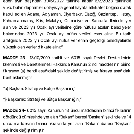
eden ayın başından 30/6/2027 tarihine kadar 6/2/2023 tarihinde
vuku bulan depremler dolayısıyla genel hayata etkili afet bölgesi olarak
kabul edilen Adana, Adıyaman, Diyarbakır, Elazığ, Gaziantep, Hatay,
Kahramanmaraş, Kilis, Malatya, Osmaniye ve Şanlıurfa illerinde yer
alan ve 2023 yılı Ocak ayı verilerine göre nüfusu azalan belediyeler
bakımından 2023 yılı Ocak ayı nüfus verileri esas alınır. Bu tarih
aralığında 2023 yılı Ocak ayı nüfus verilerinin geçildiği belediyelerde
yüksek olan veriler dikkate alınır.”
MADDE 23-
13/10/2010 tarihli ve 6015 sayılı Devlet Desteklerinin
İzlenmesi ve Denetlenmesi Hakkında Kanunun 2 nci maddesinin birinci
fıkrasının (a) bendi aşağıdaki şekilde değiştirilmiş ve fıkraya aşağıdaki
bent eklenmiştir.
“a) Başkan: Strateji ve Bütçe Başkanını,”
“j) Başkanlık: Strateji ve Bütçe Başkanlığını,”
MADDE 24-
6015 sayılı Kanunun 13 üncü maddesinin birinci fıkrasının
dördüncü cümlesinde yer alan “Bakan” ibaresi “Başkan” şeklinde ve 14
üncü maddesinin birinci fıkrasında yer alan “Bakan” ibaresi “Başkan”
şeklinde değiştirilmiştir.