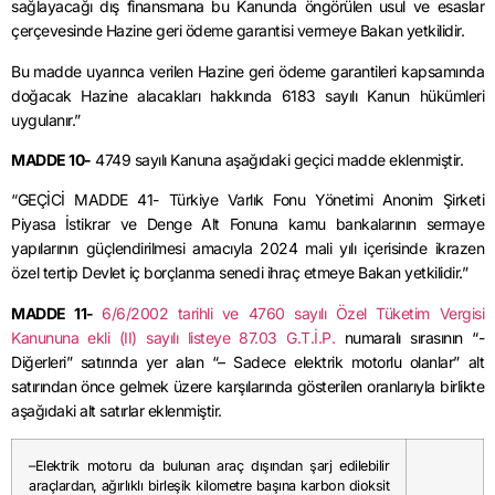
sağlayacağı dış finansmana bu Kanunda öngörülen usul ve esaslar
çerçevesinde Hazine geri ödeme garantisi vermeye Bakan yetkilidir.
Bu madde uyarınca verilen Hazine geri ödeme garantileri kapsamında
doğacak Hazine alacakları hakkında 6183 sayılı Kanun hükümleri
uygulanır.”
MADDE 10-
4749 sayılı Kanuna aşağıdaki geçici madde eklenmiştir.
“GEÇİCİ MADDE 41- Türkiye Varlık Fonu Yönetimi Anonim Şirketi
Piyasa İstikrar ve Denge Alt Fonuna kamu bankalarının sermaye
yapılarının güçlendirilmesi amacıyla 2024 mali yılı içerisinde ikrazen
özel tertip Devlet iç borçlanma senedi ihraç etmeye Bakan yetkilidir.”
MADDE 11-
6/6/2002 tarihli ve 4760 sayılı Özel Tüketim Vergisi
Kanununa ekli (II) sayılı listeye 87.03 G.T.İ.P.
numaralı sırasının “-
Diğerleri” satırında yer alan “– Sadece elektrik motorlu olanlar” alt
satırından önce gelmek üzere karşılarında gösterilen oranlarıyla birlikte
aşağıdaki alt satırlar eklenmiştir.
–Elektrik motoru da bulunan araç dışından şarj edilebilir
araçlardan, ağırlıklı birleşik kilometre başına karbon dioksit