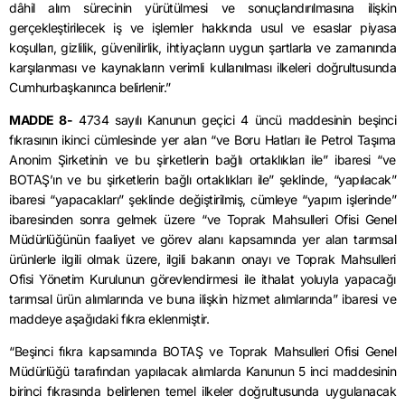
dâhil alım sürecinin yürütülmesi ve sonuçlandırılmasına ilişkin
gerçekleştirilecek iş ve işlemler hakkında usul ve esaslar piyasa
koşulları, gizlilik, güvenilirlik, ihtiyaçların uygun şartlarla ve zamanında
karşılanması ve kaynakların verimli kullanılması ilkeleri doğrultusunda
Cumhurbaşkanınca belirlenir.”
MADDE 8-
4734 sayılı Kanunun geçici 4 üncü maddesinin beşinci
fıkrasının ikinci cümlesinde yer alan “ve Boru Hatları ile Petrol Taşıma
Anonim Şirketinin ve bu şirketlerin bağlı ortaklıkları ile” ibaresi “ve
BOTAŞ’ın ve bu şirketlerin bağlı ortaklıkları ile” şeklinde, “yapılacak”
ibaresi “yapacakları” şeklinde değiştirilmiş, cümleye “yapım işlerinde”
ibaresinden sonra gelmek üzere “ve Toprak Mahsulleri Ofisi Genel
Müdürlüğünün faaliyet ve görev alanı kapsamında yer alan tarımsal
ürünlerle ilgili olmak üzere, ilgili bakanın onayı ve Toprak Mahsulleri
Ofisi Yönetim Kurulunun görevlendirmesi ile ithalat yoluyla yapacağı
tarımsal ürün alımlarında ve buna ilişkin hizmet alımlarında” ibaresi ve
maddeye aşağıdaki fıkra eklenmiştir.
“Beşinci fıkra kapsamında BOTAŞ ve Toprak Mahsulleri Ofisi Genel
Müdürlüğü tarafından yapılacak alımlarda Kanunun 5 inci maddesinin
birinci fıkrasında belirlenen temel ilkeler doğrultusunda uygulanacak