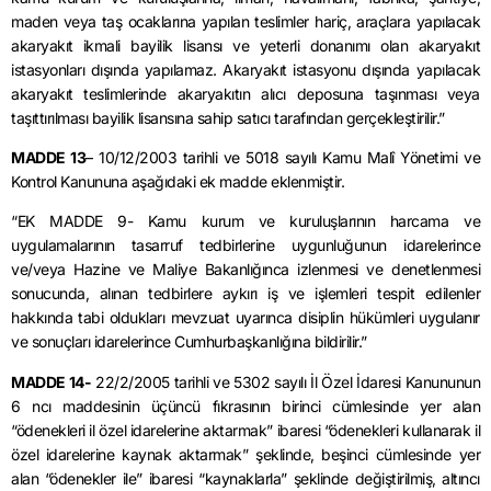
maden veya taş ocaklarına yapılan teslimler hariç, araçlara yapılacak
akaryakıt ikmali bayilik lisansı ve yeterli donanımı olan akaryakıt
istasyonları dışında yapılamaz. Akaryakıt istasyonu dışında yapılacak
akaryakıt teslimlerinde akaryakıtın alıcı deposuna taşınması veya
taşıttırılması bayilik lisansına sahip satıcı tarafından gerçekleştirilir.”
MADDE 13
– 10/12/2003 tarihli ve 5018 sayılı Kamu Malî Yönetimi ve
Kontrol Kanununa aşağıdaki ek madde eklenmiştir.
“EK MADDE 9- Kamu kurum ve kuruluşlarının harcama ve
uygulamalarının tasarruf tedbirlerine uygunluğunun idarelerince
ve/veya Hazine ve Maliye Bakanlığınca izlenmesi ve denetlenmesi
sonucunda, alınan tedbirlere aykırı iş ve işlemleri tespit edilenler
hakkında tabi oldukları mevzuat uyarınca disiplin hükümleri uygulanır
ve sonuçları idarelerince Cumhurbaşkanlığına bildirilir.”
MADDE 14-
22/2/2005 tarihli ve 5302 sayılı İl Özel İdaresi Kanununun
6 ncı maddesinin üçüncü fıkrasının birinci cümlesinde yer alan
“ödenekleri il özel idarelerine aktarmak” ibaresi “ödenekleri kullanarak il
özel idarelerine kaynak aktarmak” şeklinde, beşinci cümlesinde yer
alan “ödenekler ile” ibaresi “kaynaklarla” şeklinde değiştirilmiş, altıncı