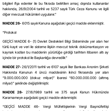
bilgileri ifşa edenler ile bu fıkrada belirtilen amaç dışında kullananlar
hakkında, 26/9/2004 tarihli ve 5237 sayılı Türk Ceza Kanunu ve ilgili
diğer mevzuat hükümleri uygulanır.”
MADDE 26-
6015 sayılı Kanuna aşağıdaki geçici madde eklenmiştir.
“Protokol
GEÇİCİ MADDE 6- (1) Devlet Destekleri Bilgi Sisteminde yer alan her
türlü kayıt ve veri ile sisteme ilişkin mevcut teknik dokümantasyon ve
kaynak kodları bu maddenin yürürlüğe girdiği tarihten itibaren altı ay
içinde bir protokol ile Başkanlığa devredilir.”
MADDE 27-
26/1/2011 tarihli ve 6107 sayılı İller Bankası Anonim Şirketi
Hakkında Kanunun 4 üncü maddesinin ikinci fıkrasında yer alan
“9.000.000.000 (dokuz milyar)” ibaresi “60.000.000.000 (altmış
milyar)” şeklinde değiştirilmiştir.
MADDE 28-
27/6/1989 tarihli ve 375 sayılı Kanun Hükmünde
Kararnameye aşağıdaki geçici madde eklenmiştir.
“GEÇİCİ MADDE 46- Vergi Müfettişlerinin Vergi Başmüfettişi