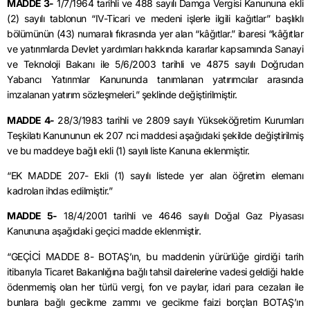
MADDE 3-
1/7/1964 tarihli ve 488 sayılı Damga Vergisi Kanununa ekli
(2) sayılı tablonun “IV-Ticari ve medeni işlerle ilgili kağıtlar” başlıklı
bölümünün (43) numaralı fıkrasında yer alan “kâğıtlar.” ibaresi “kâğıtlar
ve yatırımlarda Devlet yardımları hakkında kararlar kapsamında Sanayi
ve Teknoloji Bakanı ile 5/6/2003 tarihli ve 4875 sayılı Doğrudan
Yabancı Yatırımlar Kanununda tanımlanan yatırımcılar arasında
imzalanan yatırım sözleşmeleri.” şeklinde değiştirilmiştir.
MADDE 4-
28/3/1983 tarihli ve 2809 sayılı Yükseköğretim Kurumları
Teşkilatı Kanununun ek 207 nci maddesi aşağıdaki şekilde değiştirilmiş
ve bu maddeye bağlı ekli (1) sayılı liste Kanuna eklenmiştir.
“EK MADDE 207- Ekli (1) sayılı listede yer alan öğretim elemanı
kadroları ihdas edilmiştir.”
MADDE 5-
18/4/2001 tarihli ve 4646 sayılı Doğal Gaz Piyasası
Kanununa aşağıdaki geçici madde eklenmiştir.
“GEÇİCİ MADDE 8- BOTAŞ’ın, bu maddenin yürürlüğe girdiği tarih
itibarıyla Ticaret Bakanlığına bağlı tahsil dairelerine vadesi geldiği halde
ödenmemiş olan her türlü vergi, fon ve paylar, idari para cezaları ile
bunlara bağlı gecikme zammı ve gecikme faizi borçları BOTAŞ’ın