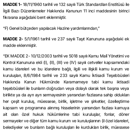
MADDE 1-
18/11/1960 tarihli ve 132 sayılı Türk Standardları Enstitüsü ile
İlgili Bazı Düzenlemeler Hakkında Kanunun 11 inci maddesinin birinci
fıkrasına aşağıdaki bent eklenmiştir.
“F) Genel bütçeden yapılacak Hazine yardımlarından,”
MADDE 2-
5/1/1961 tarihli ve 237 sayılı Taşıt Kanununa aşağıdaki ek
madde eklenmiştir.
“EK MADDE 2- 10/12/2003 tarihli ve 5018 sayılı Kamu Malî Yönetimi ve
Kontrol Kanununa ekli (I), (II), (III) ve (IV) sayılı cetveller kapsamındaki
kamu idareleri ve bu idarelere bağlı, ilgili ve ilişkili kamu kurum ve
kuruluşları, 8/6/1984 tarihli ve 233 sayılı Kamu İktisadi Teşebbüsleri
Hakkında Kanun Hükmünde Kararnameye tabi kamu iktisadi
teşebbüsleri ile bunların doğrudan veya dolaylı olarak tek başına veya
birlikte ya da ayrı ayrı sermayesinin yarısından fazlasına sahip oldukları
her çeşit kuruluş, müessese, birlik, işletme ve şirketler, özelleştirme
kapsam ve programına alınmış hisselerinin yarısından fazlası kamuya
ait olan özel hukuk hükümlerine tabi kuruluşlar, fonlar, döner
sermayeler ve diğer tüm kamu kurum ve kuruluşlarının (il özel idareleri,
belediyeler ve bunların bağlı kuruluşları ile kurdukları birlik, müessese