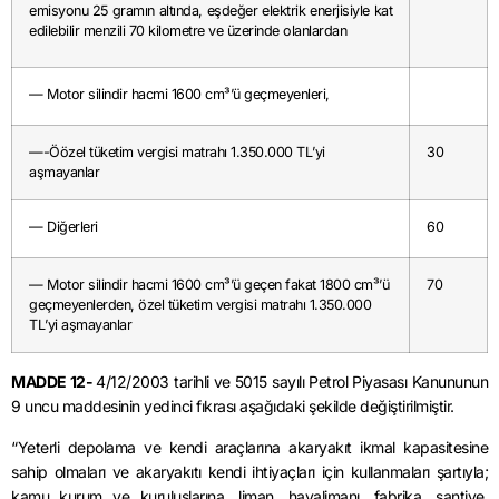
emisyonu 25 gramın altında, eşdeğer elektrik enerjisiyle kat
edilebilir menzili 70 kilometre ve üzerinde olanlardan
— Motor silindir hacmi 1600 cm³’ü geçmeyenleri,
—-Öözel tüketim vergisi matrahı 1.350.000 TL’yi
30
aşmayanlar
— Diğerleri
60
— Motor silindir hacmi 1600 cm³’ü geçen fakat 1800 cm³’ü
70
geçmeyenlerden, özel tüketim vergisi matrahı 1.350.000
TL’yi aşmayanlar
MADDE 12-
4/12/2003 tarihli ve 5015 sayılı Petrol Piyasası Kanununun
9 uncu maddesinin yedinci fıkrası aşağıdaki şekilde değiştirilmiştir.
“Yeterli depolama ve kendi araçlarına akaryakıt ikmal kapasitesine
sahip olmaları ve akaryakıtı kendi ihtiyaçları için kullanmaları şartıyla;
kamu kurum ve kuruluşlarına, liman, havalimanı, fabrika, şantiye,