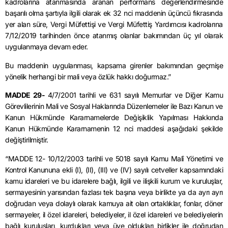
kadrolarına atanmasında aranan performans değerlendirmesinde
başarılı olma şartıyla ilgili olarak ek 32 nci maddenin üçüncü fıkrasında
yer alan süre, Vergi Müfettişi ve Vergi Müfettiş Yardımcısı kadrolarına
7/12/2019 tarihinden önce atanmış olanlar bakımından üç yıl olarak
uygulanmaya devam eder.
Bu maddenin uygulanması, kapsama girenler bakımından geçmişe
yönelik herhangi bir mali veya özlük hakkı doğurmaz.”
MADDE 29-
4/7/2001 tarihli ve 631 sayılı Memurlar ve Diğer Kamu
Görevlilerinin Mali ve Sosyal Haklarında Düzenlemeler ile Bazı Kanun ve
Kanun Hükmünde Kararnamelerde Değişiklik Yapılması Hakkında
Kanun Hükmünde Kararnamenin 12 nci maddesi aşağıdaki şekilde
değiştirilmiştir.
“MADDE 12- 10/12/2003 tarihli ve 5018 sayılı Kamu Malî Yönetimi ve
Kontrol Kanununa ekli (I), (II), (III) ve (IV) sayılı cetveller kapsamındaki
kamu idareleri ve bu idarelere bağlı, ilgili ve ilişkili kurum ve kuruluşlar,
sermayesinin yarısından fazlası tek başına veya birlikte ya da ayrı ayrı
doğrudan veya dolaylı olarak kamuya ait olan ortaklıklar, fonlar, döner
sermayeler, il özel idareleri, belediyeler, il özel idareleri ve belediyelerin
bağlı kuruluşları, kurdukları veya üye oldukları birlikler ile doğrudan