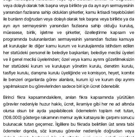
veya dolaylı olarak tek başına veya birlikte ya da ayrı ayrı sermayesinin
yarısından fazlasına sahip oldukları şirketler, kamu iktisadi teşebbüsleri
ile bunların doğrudan veya dolaylı olarak tek başına veya birlikte ya da
ayrı ayrı sermayesinin yarısından fazlasına sahip olduğu kuruluş,
müessese, birlik, işletme ve şirketler, özelleştirme kapsam ve
programında bulunanlardan sermayesinin yarısından fazlası kamuya
ait kuruluşlar ile diğer kamu kurum ve kuruluşlarında istihdam edilen
her statüdeki personel ile belediye başkanları, belediye meclisi üyeleri
ve il genel meclisi üyelerinden; özel veya kamu ayrımı gözetilmeksizin
her statüdeki kurum ve kuruluşun yönetim kurulu, denetim kurulu,
tasfiye kurulu, danışma kurulu üyeliğinde ve komisyon, heyet, komite
ile benzeri organlarda görev alanlara, kurum içi ve kurum dışı ayrımı
yapılmaksızın bu görevlerinden sadece biri için ücret ödenebilir.
Birinci fıkra kapsamındakilere, anılan fıkra kapsamında yürütülen
görevler nedeniyle huzur hakkı, ücret, ikramiye gibi her ne ad altında
olursa olsun bir ayda yapılabilecek ödemelerin toplam net tutarı,
(108.000) gösterge rakamının memur aylık katsayısı ile çarpımı sonucu
bulunacak tutarı geçemez. İlgililere bu fıkrada belirtilen üst sınıra tabi
ödemeler dışında, söz konusu görevler nedeniyle doğrudan veya