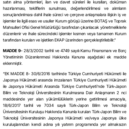
satın alma yöntemleri, ilan ve davet süreleri ile kuralları, doküman
hazırlanması, tekliflerin sunulması, değerlendirilmesi ve alımların
sonuçlandırılması dahil ihale süreci ve çerçeve anlaşmalara ilişkin iş ve
işlemler ile ilgili esas ve usuller Kurum görüşü üzerine BOTAŞ ve Toprak
Mahsulleri Ofisi Genel Müdürlüğü tarafından çıkarılacak yönetmeliklerle
düzenlenir ve ihale sürecindeki işlemler kısmen veya tamamen Kurum
tarafından kurulan ve işletilen EKAP üzerinden gerçekleştirilebilir.”
MADDE 9
– 28/3/2002 tarihli ve 4749 sayılı Kamu Finansmanı ve Borç
Yönetiminin Düzenlenmesi Hakkında Kanuna aşağıdaki ek madde
eklenmiştir.
“EK MADDE 8- 30/6/2016 tarihinde Türkiye Cumhuriyeti Hükümeti ile
Japonya Hükümeti arasında imzalanan Türkiye Cumhuriyeti Hükümeti
ile Japonya Hükümeti Arasında Türkiye Cumhuriyeti’nde Türk-Japon
Bilim ve Teknoloji Üniversitesinin Kurulmasına Dair Anlaşmanın 2 nci
maddesinde yer alan yükümlülüklerin yerine getirilmesi amacıyla,
18/6/2017 tarihli ve 7034 sayılı Türk-Japon Bilim ve Teknoloji
Üniversitesinin Kuruluşu Hakkında Kanunla kurulan Türk-Japon Bilim ve
Teknoloji Üniversitesinin Japonya Hükümeti ve/veya Japonya ülke
kuruluşlarından kendi adına yılı yatırım programında yer almaksızın