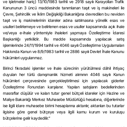
ve işletmeler hariç) 13/10/1983 tarihli ve 2918 sayılı Karayolları Trafik
Kanununun 3 üncü maddesinde tanımlanan taşıt ve iş makineleri ile
Çevre, Şehircilik ve İklim Değişikliği Bakanlığına devredilen bu neviden
taşıt ve iş makinelerinin idareler adına satılmasına yönelik esas ve
usulleri belirlemeye ve belirlenen esas ve usuller kapsamında açık ihale
ve/veya e-ihale yöntemiyle ihaleleri yapmaya Özelleştirme İdaresi
Başkanlığı yetkilidir. Bu madde kapsamında yapılacak satış
işlemlerinde 24/11/1994 tarihli ve 4046 sayılı Özelleştirme Uygulamaları
Hakkında Kanun ve 8/9/1983 tarihli ve 2886 sayılı Devlet İhale Kanunu
hükümleri uygulanmaz.
Birinci fıkradaki işlemler ve ihale sürecinin yürütülmesi dâhil ihtiyaç
duyulan her türlü danışmanlık hizmeti alımının 4046 sayılı Kanun
hükümleri çerçevesinde gerçekleştirilmesi için yapılacak giderler
Özelleştirme Fonundan karşılanır. Yapılan satışların bedellerinden
masraflar düşülür ve kalan tutar genel bütçeli idareler için Hazine ve
Maliye Bakanlığı Merkez Muhasebe Müdürlüğü hesabına, diğerlerinde
ise ilgili idare muhasebe birimi hesaplarına aktarılır, aktarılan bu tutarlar
ilgisine göre genel bütçeye veya ilgili kamu kurum ve kuruluşu
bütçelerine gelir kaydedilir.”