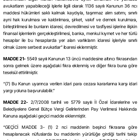
avukatların yapabileceği işlerle ilgili olarak 1136 sayılı Kanunun 36 ncı
maddesi hükümleri saklı kalmak kaydıyla, taşınmaz alım satımı, sınırlı
ayni hak kurulması ve kaldırılması, şirket, vakıf ve dernek kurulması,
birleştirilmesi ile bunların idaresi, devredilmesi ve tasfiyesi işlerine ilişkin
finansal işlemlerin gerçekleştirilmesi, banka, menkul kıymet ve her türlü
hesaplar ile bu hesaplarda yer alan varlıkların idaresi işleriyle sınırlı
olmak üzere serbest avukatlar” ibaresi eklenmiştir.
MADDE 21-
5549 sayılı Kanunun 13 üncü maddesine altıncı fıkrasından
sonra gelmek üzere aşağıdaki fıkra eklenmiş ve diğer fıkra buna göre
teselsül ettirilmiştir.
“(7) Bu Kanun uyarınca verilen idari para cezası kararlarına karşı idari
yargı yoluna başvurulabilir.”
MADDE 22-
2/7/2008 tarihli ve 5779 sayılı İl Özel İdarelerine ve
Belediyelere Genel Bütçe Vergi Gelirlerinden Pay Verilmesi Hakkında
Kanuna aşağıdaki geçici madde eklenmiştir.
“GEÇİCİ MADDE 3- (1) 2 nci maddenin beşinci fıkrasına göre
hesaplanacak nüfuslarda bu maddenin yürürlüğe girdiği tarihi takip