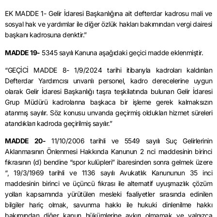
EK MADDE 1- Gelir İdaresi Başkanlığına ait defterdar kadrosu mali ve
sosyal hak ve yardımlar ile diğer özlük hakları bakımından vergi dairesi
başkanı kadrosuna denktir.”
MADDE 19-
5345 sayılı Kanuna aşağıdaki geçici madde eklenmiştir.
“GEÇİCİ MADDE 8- 1/9/2024 tarihi itibarıyla kadroları kaldırılan
Defterdar Yardımcısı unvanlı personel, kadro derecelerine uygun
olarak Gelir İdaresi Başkanlığı taşra teşkilatında bulunan Gelir İdaresi
Grup Müdürü kadrolarına başkaca bir işleme gerek kalmaksızın
atanmış sayılır. Söz konusu unvanda geçirmiş oldukları hizmet süreleri
atandıkları kadroda geçirilmiş sayılır.”
MADDE 20-
11/10/2006 tarihli ve 5549 sayılı Suç Gelirlerinin
Aklanmasının Önlenmesi Hakkında Kanunun 2 nci maddesinin birinci
fıkrasının (d) bendine “spor kulüpleri” ibaresinden sonra gelmek üzere
“, 19/3/1969 tarihli ve 1136 sayılı Avukatlık Kanununun 35 inci
maddesinin birinci ve üçüncü fıkrası ile alternatif uyuşmazlık çözüm
yolları kapsamında yürütülen mesleki faaliyetler sırasında edinilen
bilgiler hariç olmak, savunma hakkı ile hukuki dinlenilme hakkı
bakımından diğer kanun hükümlerine aykırı olmamak ve yalnızca