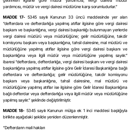
getirirken ilgisine göre müdür yardımcısı, vergi dairesi müdür
yardımcısı, müdür ve vergi dairesi müdürüne karşı sorumludurlar.”
MADDE 17-
5345 sayılı Kanunun 33 üncü maddesinde yer alan
“defterdara ve defterdarlığa yapılmış atıflar ilgisine göre vergi dairesi
başkanı ve başkanlığına, vergi dairesi başkanlığı bulunmayan yerlerde
vergi dairesi müdürü veya müdürlüğüne; gelir müdürlüğüne, takdir
komisyonu başkanı veya başkanlığına, tahsil dairesine, mal müdürü ve
müdürlüğüne yapılmış atıflar ilgisine göre vergi dairesi başkanı ve
başkanlığına veya ilgili müdür veya müdürlüğüne yapılmış sayılır.”
ibaresi “defterdara, defterdarlığa, vergi dairesi başkanı ve vergi dairesi
başkanlığına yapılmış atıflar ilgisine göre Gelir İdaresi Başkanlığına bağlı
defterdara ve defterdarlığa; gelir müdürlüğüne, takdir komisyonu
başkanı veya başkanlığına, tahsil dairesine, mal müdürü ve
müdürlüğüne yapılmış atıflar ise ilgisine göre Gelir İdaresi Başkanlığına
bağlı defterdar veya defterdarlığa veya ilgili müdür veya müdürlüğüne
yapılmış sayılır.” şeklinde değiştirilmiştir.
MADDE 18-
5345 sayılı Kanunun mülga ek 1 inci maddesi başlığıyla
birlikte aşağıdaki şekilde yeniden düzenlenmiştir.
“Defterdarın mali hakları