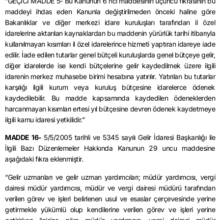
“GEÇİCİ MADDE 5- Bu Kanunun 6 ncı maddesinin üçüncü fıkrasının bu
maddeyi ihdas eden Kanunla değiştirilmeden önceki haline göre
Bakanlıklar ve diğer merkezi idare kuruluşları tarafından il özel
idarelerine aktarılan kaynaklardan bu maddenin yürürlük tarihi itibarıyla
kullanılmayan kısımları il özel idarelerince hizmeti yaptıran idareye iade
edilir. İade edilen tutarlar genel bütçeli kuruluşlarda genel bütçeye gelir,
diğer idarelerde ise kendi bütçelerine gelir kaydedilmek üzere ilgili
idarenin merkez muhasebe birimi hesabına yatırılır. Yatırılan bu tutarlar
karşılığı ilgili kurum veya kuruluş bütçesine idarelerce ödenek
kaydedilebilir. Bu madde kapsamında kaydedilen ödeneklerden
harcanmayan kısımları ertesi yıl bütçesine devren ödenek kaydetmeye
ilgili kamu idaresi yetkilidir.”
MADDE 16-
5/5/2005 tarihli ve 5345 sayılı Gelir İdaresi Başkanlığı ile
İlgili Bazı Düzenlemeler Hakkında Kanunun 29 uncu maddesine
aşağıdaki fıkra eklenmiştir.
“Gelir uzmanları ve gelir uzman yardımcıları; müdür yardımcısı, vergi
dairesi müdür yardımcısı, müdür ve vergi dairesi müdürü tarafından
verilen görev ve işleri belirlenen usul ve esaslar çerçevesinde yerine
getirmekle yükümlü olup kendilerine verilen görev ve işleri yerine