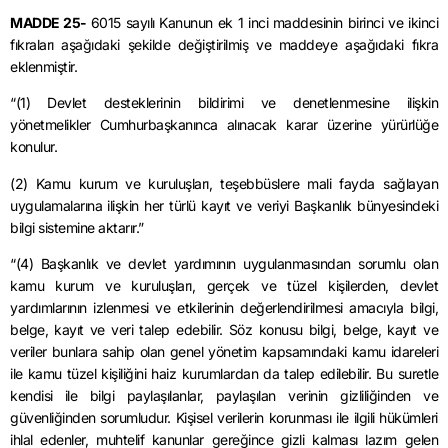
MADDE 25-
6015 sayılı Kanunun ek 1 inci maddesinin birinci ve ikinci
fıkraları aşağıdaki şekilde değiştirilmiş ve maddeye aşağıdaki fıkra
eklenmiştir.
“(1) Devlet desteklerinin bildirimi ve denetlenmesine ilişkin
yönetmelikler Cumhurbaşkanınca alınacak karar üzerine yürürlüğe
konulur.
(2) Kamu kurum ve kuruluşları, teşebbüslere mali fayda sağlayan
uygulamalarına ilişkin her türlü kayıt ve veriyi Başkanlık bünyesindeki
bilgi sistemine aktarır.”
“(4) Başkanlık ve devlet yardımının uygulanmasından sorumlu olan
kamu kurum ve kuruluşları, gerçek ve tüzel kişilerden, devlet
yardımlarının izlenmesi ve etkilerinin değerlendirilmesi amacıyla bilgi,
belge, kayıt ve veri talep edebilir. Söz konusu bilgi, belge, kayıt ve
veriler bunlara sahip olan genel yönetim kapsamındaki kamu idareleri
ile kamu tüzel kişiliğini haiz kurumlardan da talep edilebilir. Bu suretle
kendisi ile bilgi paylaşılanlar, paylaşılan verinin gizliliğinden ve
güvenliğinden sorumludur. Kişisel verilerin korunması ile ilgili hükümleri
ihlal edenler, muhtelif kanunlar gereğince gizli kalması lazım gelen