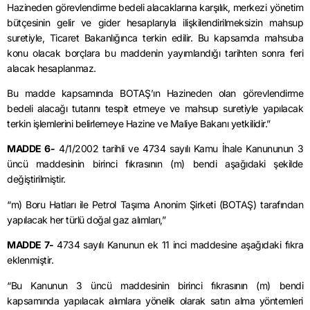
Hazineden görevlendirme bedeli alacaklarına karşılık, merkezi yönetim
bütçesinin gelir ve gider hesaplarıyla ilişkilendirilmeksizin mahsup
suretiyle, Ticaret Bakanlığınca terkin edilir. Bu kapsamda mahsuba
konu olacak borçlara bu maddenin yayımlandığı tarihten sonra feri
alacak hesaplanmaz.
Bu madde kapsamında BOTAŞ’ın Hazineden olan görevlendirme
bedeli alacağı tutarını tespit etmeye ve mahsup suretiyle yapılacak
terkin işlemlerini belirlemeye Hazine ve Maliye Bakanı yetkilidir.”
MADDE 6-
4/1/2002 tarihli ve 4734 sayılı Kamu İhale Kanununun 3
üncü maddesinin birinci fıkrasının (m) bendi aşağıdaki şekilde
değiştirilmiştir.
“m) Boru Hatları ile Petrol Taşıma Anonim Şirketi (BOTAŞ) tarafından
yapılacak her türlü doğal gaz alımları,”
MADDE 7-
4734 sayılı Kanunun ek 11 inci maddesine aşağıdaki fıkra
eklenmiştir.
“Bu Kanunun 3 üncü maddesinin birinci fıkrasının (m) bendi
kapsamında yapılacak alımlara yönelik olarak satın alma yöntemleri