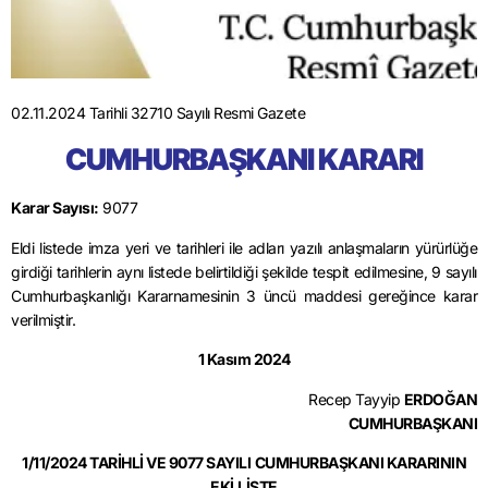
02.11.2024 Tarihli 32710 Sayılı Resmi Gazete
CUMHURBAŞKANI KARARI
Karar Sayısı:
9077
Eldi listede imza yeri ve tarihleri ile adları yazılı anlaşmaların yürürlüğe
girdiği tarihlerin aynı listede belirtildiği şekilde tespit edilmesine, 9 sayılı
Cumhurbaşkanlığı Kararnamesinin 3 üncü maddesi gereğince karar
verilmiştir.
1 Kasım 2024
Recep Tayyip
ERDOĞAN
CUMHURBAŞKANI
1/11/2024 TARİHLİ VE 9077 SAYILI
CUMHURBAŞKANI KARARININ
EKİ
LİSTE