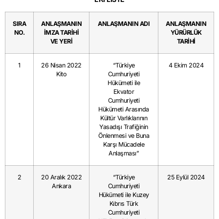
SIRA
ANLAŞMANIN
ANLAŞMANIN ADI
ANLAŞMANIN
NO.
İMZA TARİHİ
YÜRÜRLÜK
VE YERİ
TARİHİ
1
26 Nisan 2022
“Türkiye
4 Ekim 2024
Kito
Cumhuriyeti
Hükümeti ile
Ekvator
Cumhuriyeti
Hükümeti Arasında
Kültür Varlıklarının
Yasadışı Trafiğinin
Önlenmesi ve Buna
Karşı Mücadele
Anlaşması”
2
20 Aralık 2022
“Türkiye
25 Eylül 2024
Ankara
Cumhuriyeti
Hükümeti ile Kuzey
Kıbrıs Türk
Cumhuriyeti