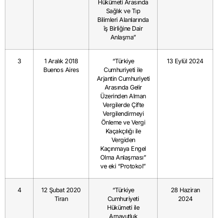
Hükümeti Arasında
Sağlık ve Tıp
Bilimleri Alanlarında
îş Birliğine Dair
Anlaşma”
3
1 Aralık 2018
“Türkiye
13 Eylül 2024
Buenos Aires
Cumhuriyeti ile
Arjantin Cumhuriyeti
Arasında Gelir
Üzerinden Alman
Vergilerde Çifte
Vergilendirmeyi
Önleme ve Vergi
Kaçakçılığı ile
Vergiden
Kaçınmaya Engel
Olma Anlaşması”
ve eki “Protokol”
4
12 Şubat 2020
“Türkiye
28 Haziran
Tiran
Cumhuriyeti
2024
Hükümeti ile
Arnavutluk