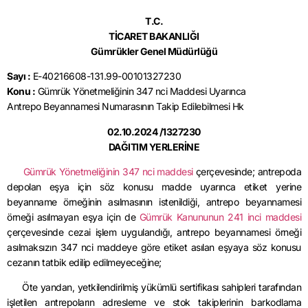
T.C.
TİCARET BAKANLIĞI
Gümrükler Genel Müdürlüğü
Sayı :
E-40216608-131.99-00101327230
Konu :
Gümrük Yönetmeliğinin 347 nci Maddesi Uyarınca
Antrepo Beyannamesi Numarasının Takip Edilebilmesi Hk
02.10.2024 /1327230
DAĞITIM YERLERİNE
Gümrük Yönetmeliğinin 347 nci maddesi
çerçevesinde; antrepoda
depolan eşya için söz konusu madde uyarınca etiket yerine
beyanname örneğinin asılmasının istenildiği, antrepo beyannamesi
örneği asılmayan eşya için de
Gümrük Kanununun 241 inci maddesi
çerçevesinde cezai işlem uygulandığı, antrepo beyannamesi örneği
asılmaksızın 347 nci maddeye göre etiket asılan eşyaya söz konusu
cezanın tatbik edilip edilmeyeceğine;
Öte yandan, yetkilendirilmiş yükümlü sertifikası sahipleri tarafından
işletilen antrepoların adresleme ve stok takiplerinin barkodlama