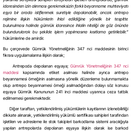
idaresinden izin alınması gerekmeksizin farklı beyanname muhteviyatı
eşya bir arada istiflenmek suretiyle depolanabilir, ancak antrepo
rejimine ilişkin hükümlerin ihlal edildiğine yönelik bir tespitte
bulunulması halinde gümrük idaresince ihlalin niteliği de göz önünde
bulundurularak bu şekilde işlem yapılmasına kısıtlama getirilebilir.”
hükümlerine de amirdir.
Bu çerçevede Gümrük Yönetmeliğinin 347 nci maddesinin birinci
fıkrası uygulamalarına ilişkin olarak;
Antrepoda depolanan eşyaya;
Gümrük Yönetmeliğinin 347 nci
maddesi
kapsamında etiket asılması halinde ayrıca antrepo
beyannamesi örneğinin asılmasına yönelik düzenleme bulunmamakta
olup antrepo beyannamesi örneği asılmadığından dolayı söz konusu
eşyaya Gümrük Kanununun 241 inci maddesi uyarınca ceza tatbik
edilmemesi gerekmektedir.
Diğer taraftan, yetkilendirilmiş yükümlülerin kayıtlarının izlenebilirliği
dikkate alınarak, yetkilendirilmiş yükümlü sertifikası sahipleri tarafından
işletilen ve adresleme ile stok takipleri barkodlama sistemi aracılığıyla
yapılan antrepolarda depolanan eşyaya ilişkin olarak ise barkod