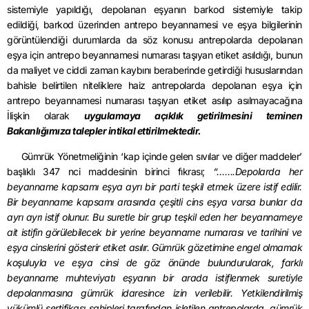
sistemiyle yapıldığı, depolanan eşyanın barkod sistemiyle takip
edildiği, barkod üzerinden antrepo beyannamesi ve eşya bilgilerinin
görüntülendiği durumlarda da söz konusu antrepolarda depolanan
eşya için antrepo beyannamesi numarası taşıyan etiket asıldığı, bunun
da maliyet ve ciddi zaman kaybını beraberinde getirdiği hususlarından
bahisle belirtilen niteliklere haiz antrepolarda depolanan eşya için
antrepo beyannamesi numarası taşıyan etiket asılıp asılmayacağına
İlişkin olarak
uygulamaya açıklık getirilmesini teminen
Bakanlığımıza talepler intikal ettirilmektedir.
Gümrük Yönetmeliğinin ‘kap içinde gelen sıvılar ve diğer maddeler’
başlıklı 347 nci maddesinin birinci fıkrası;
“…….Depolarda her
beyanname kapsamı eşya ayrı bir parti teşkil etmek üzere istif edilir.
Bir beyanname kapsamı arasında çeşitli cins eşya varsa bunlar da
ayrı ayrı istif olunur. Bu suretle bir grup teşkil eden her beyannameye
ait istifin görülebilecek bir yerine beyanname numarası ve tarihini ve
eşya cinslerini gösterir etiket asılır. Gümrük gözetimine engel olmamak
koşuluyla ve eşya cinsi de göz önünde bulundurularak, farklı
beyanname muhteviyatı eşyanın bir arada istiflenmek suretiyle
depolanmasına gümrük idaresince izin verilebilir. Yetkilendirilmiş
yükümlü sertifikası sahipleri tarafından işletilen antrepolarda, gümrük