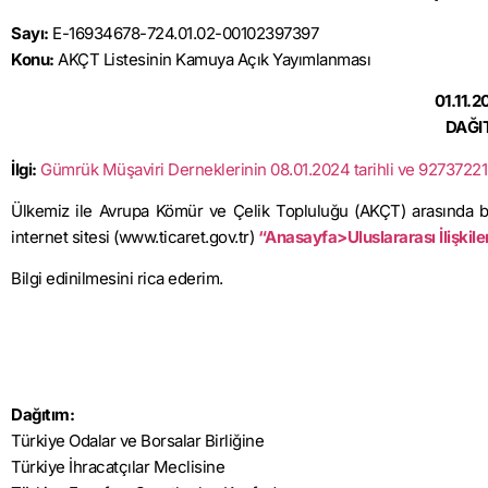
Sayı:
E-16934678-724.01.02-00102397397
Konu:
AKÇT Listesinin Kamuya Açık Yayımlanması
01.11.
DAĞI
İlgi:
Gümrük Müşaviri Derneklerinin 08.01.2024 tarihli ve 92737221 s
Ülkemiz ile Avrupa Kömür ve Çelik Topluluğu (AKÇT) arasında bu
internet sitesi (www.ticaret.gov.tr)
“Anasayfa>Uluslararası İlişkil
Bilgi edinilmesini rica ederim.
Dağıtım:
Türkiye Odalar ve Borsalar Birliğine
Türkiye İhracatçılar Meclisine