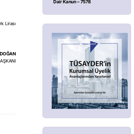
Dair Kanun – 7578
rk Lirası
ERDOĞAN
AŞKANI