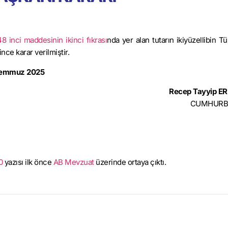
 inci maddesinin ikinci fıkrası
nda yer alan tutarın ikiyüzellibin Tü
ce karar verilmiştir.
Temmuz 2025
Recep Tayyip 
CUMHURB
0
yazısı ilk önce
AB Mevzuat
üzerinde ortaya çıktı.