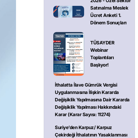
2026 - Özel Sektör
Satınalma Meslek
Ücret Anketi 1.
Dönem Sonuçları
TÜSAYDER
Webinar
Toplantıları
Başlıyor!
İthalatta İlave Gümrük Vergisi
Uygulanmasına İlişkin Kararda
Değişiklik Yapılmasına Dair Kararda
Değişiklik Yapılması Hakkındaki
Karar (Karar Sayısı: 11274)
Suriye’den Karpuz/ Karpuz
Çekirdeği İthalatının Yasaklanması