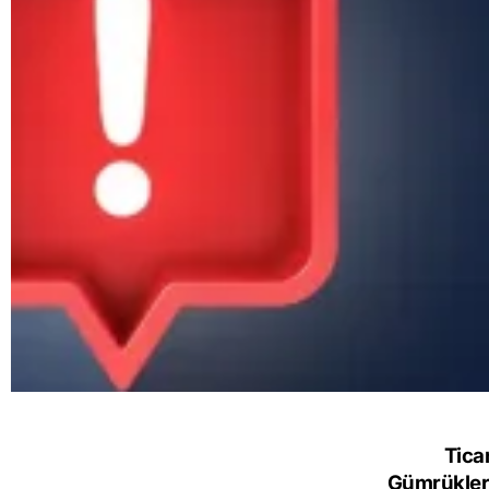
Tica
Gümrükler