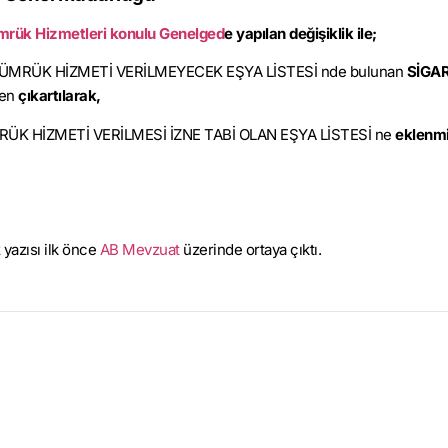
Gümrük Hizmetleri konulu Genelged
e yapılan değişiklik ile;
GÜMRÜK HİZMETİ VERİLMEYECEK EŞYA LİSTESİ nde bulunan
SİGA
den
çıkartılarak,
RÜK HİZMETİ VERİLMESİ İZNE TABİ OLAN EŞYA LİSTESİ ne
eklenmiş
yazısı ilk önce
AB Mevzuat
üzerinde ortaya çıktı.