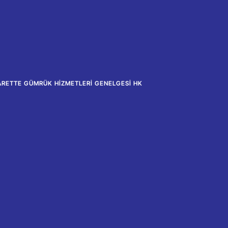
ICARETTE GÜMRÜK HIZMETLERI GENELGESI HK