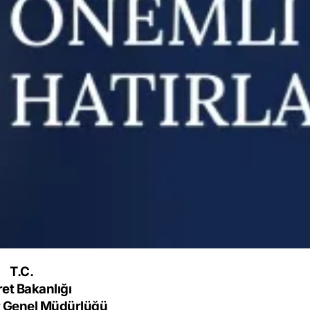
T.C.
ret Bakanlığı
 Genel Müdürlüğü