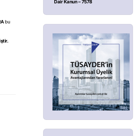
Dair Kanun – 7578
RA
bu
tir.